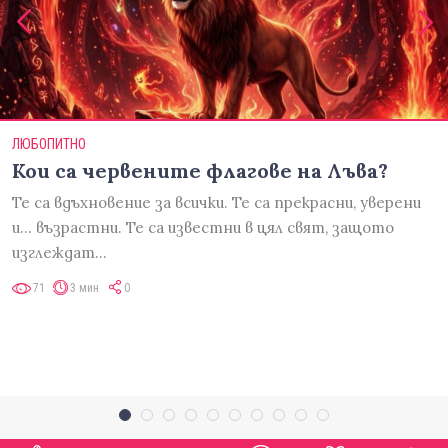
ЛЮБОПИТНО
Кои са червените флагове на Лъва?
Те са вдъхновение за всички. Те са прекрасни, уверени
и... възрастни. Те са известни в цял свят, защото
изглеждат…
71
3 мин
0