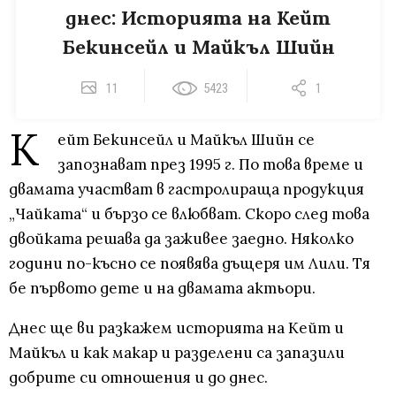
днес: Историята на Кейт
Бекинсейл и Майкъл Шийн
11
5423
1
К
ейт Бекинсейл и Майкъл Шийн се
запознават през 1995 г. По това време и
двамата участват в гастролираща продукция
„Чайката“ и бързо се влюбват. Скоро след това
двойката решава да заживее заедно. Няколко
години по-късно се появява дъщеря им Лили. Тя
бе първото дете и на двамата актьори.
Днес ще ви разкажем историята на Кейт и
Майкъл и как макар и разделени са запазили
добрите си отношения и до днес.