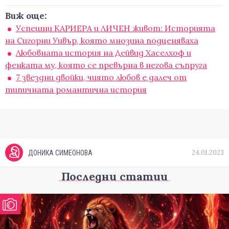
Виж още:
Успешни КАРИЕРА и ЛИЧЕН живот: Историята
на Сигорни Уивър, която мнозина подценяваха
Любовната история на Дейвид Хаселхоф и
фенката му, която се превърна в негова съпруга
7 звездни двойки, чиято любов е далеч от
типичната романтична история
24.01.2023
ДОНИКА СИМЕОНОВА
Последни статии