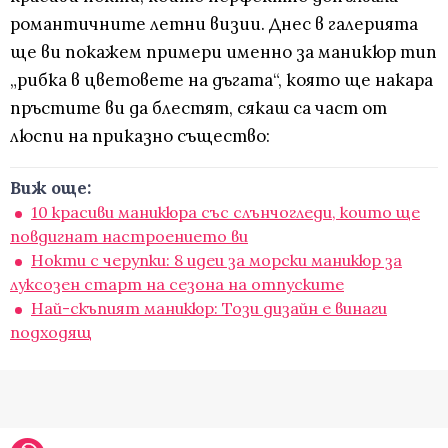
романтичните летни визии. Днес в галерията
ще ви покажем примери именно за маникюр тип
„рибка в цветовете на дъгата“, която ще накара
пръстите ви да блестят, сякаш са част от
люспи на приказно същество:
Виж още:
10 красиви маникюра със слънчогледи, които ще
повдигнат настроението ви
Нокти с черупки: 8 идеи за морски маникюр за
луксозен старт на сезона на отпуските
Най-скъпият маникюр: Този дизайн е винаги
подходящ