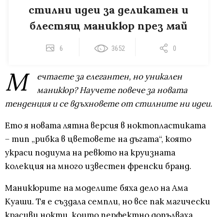
стилни идеи за деликатен и
блестящ маникюр през май
6
3652
0
М
ечтаете за елегантен, но уникален
маникюр? Научете повече за новата
тенденция и се вдъхновете от стилните ни идеи.
Ето я новата лятна версия в ноктопластиката
– тип „рибка в цветовете на дъгата“, която
украси подиума на ревюто на круизната
колекция на много известен френски бранд.
Маникюрите на моделите бяха дело на Ама
Куаши. Тя е създала семпли, но все пак магически
красиви нокти, които перфектно допълваха