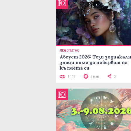
ЛЮБОПИТНО
Август 2026: Тези зодиакал
знаци няма да повярват на
късмета си
1 117
6 мин
0