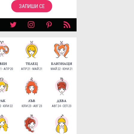
ЗАПИШИ СЕ
ВЕН
ТЕЛЕЦ
БЛИЗНАЦИ
1 - АПР 20
АПР 21 - МАЙ 21
МАЙ 22 - ЮНИ 21
РАК
ЛЪВ
ДЕВА
 - ЮЛИ 22
ЮЛИ 23 - АВГ 23
АВГ 24 - СЕП 23