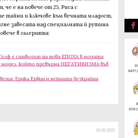
, че е на повече от 25. Риса с
те тайни и ключове към вечната младост,
гне завесата над специалната ѝ рутина
овече в галерията:
Селф е символът на нова ЕПОХА в модата
 модел, който превърна НЕГАТИВИЗМА във
О
МАРТ 2
ета: Ерика Ервин и нейната безкрайна
ЮНИ 22
26.10.2022