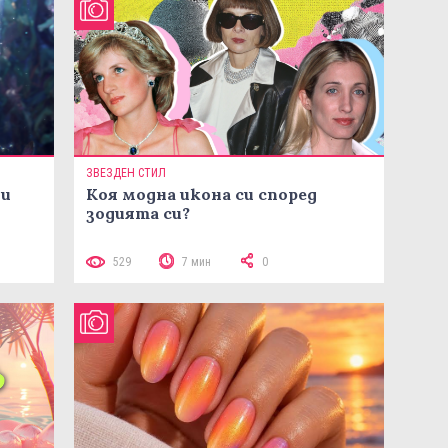
ЗВЕЗДЕН СТИЛ
ни
Коя модна икона си според
зодията си?
529
7 мин
0