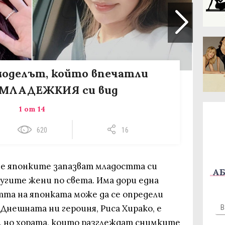
моделът, който впечатли
с МЛАДЕЖКИЯ си вид
1 от 14
620
16
че японките запазват младостта си
АБ
ругите жени по света. Има дори една
тта на японката може да се определи
 Днешната ни героиня, Риса Хирако, е
, но хората, които разглеждат снимките