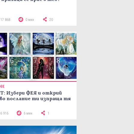
117 868
0 мин
20
ОВЕ
Т: Избери ФЕЯ и открий
во послание ти изпраща тя
16 916
6 мин
1