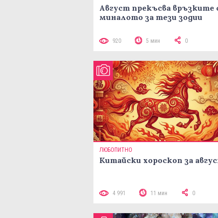
Август прекъсва връзките 
миналото за тези зодии
920
5 мин
0
ЛЮБОПИТНО
Китайски хороскоп за авгу
4 991
11 мин
0