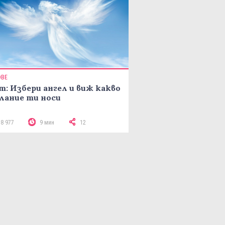
ОВЕ
т: Избери ангел и виж какво
лание ти носи
18 977
9 мин
12