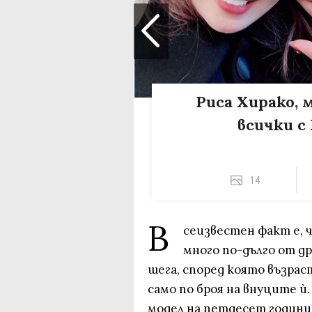
Риса Хирако, 
всички 
14
В
сеизвестен факт е, 
много по-дълго от д
шега, според която възрас
само по броя на внуците ѝ.
модел на петдесет години