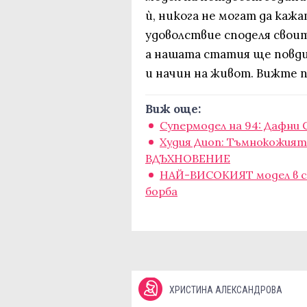
ѝ, никога не могат да кажат
удоволствие споделя свои
а нашата статия ще повди
и начин на живот. Вижте п
Виж още:
Супермодел на 94: Дафни 
Худия Диоп: Тъмнокожият
ВДЪХНОВЕНИЕ
НАЙ-ВИСОКИЯТ модел в св
борба
ХРИСТИНА АЛЕКСАНДРОВА