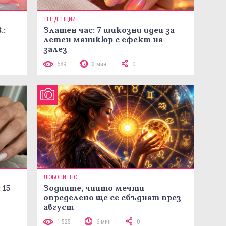
ТЕНДЕНЦИИ
.:
Златен час: 7 шикозни идеи за
летен маникюр с ефект на
залез
689
3 мин
0
ЛЮБОПИТНО
 15
Зодиите, чиито мечти
определено ще се сбъднат през
август
1 525
6 мин
0