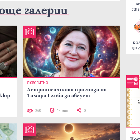
В
още галерии
СЕП 24
КО
ДЕК 22
ЛЮБОПИТНО
Астрологичната прогноза на
икюр
Тамара Глоба за август
260
14 мин
0
ТЕСТ
Коя