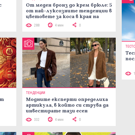
с
От меден бронз до крем брюле: 5
от най-луксозните тенденции в
цветовете за коса в края на
лятото
288
4 мин
0
ТЕСТ
Тес
пос
ТЕНДЕНЦИИ
ст
Модните експерти определиха
артикула, в който си струва да
инвестирате тази есен
332
4 мин
0