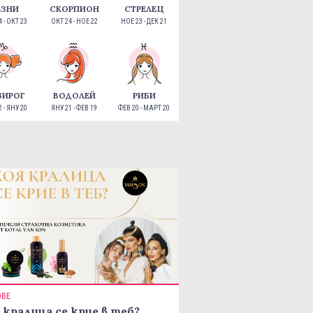
ЕЗНИ
СКОРПИОН
СТРЕЛЕЦ
 - ОКТ 23
ОКТ 24 - НОЕ 22
НОЕ 23 - ДЕК 21
ЗИРОГ
ВОДОЛЕЙ
РИБИ
 - ЯНУ 20
ЯНУ 21 - ФЕВ 19
ФЕВ 20 - МАРТ 20
ОВЕ
 кралица се крие в теб?