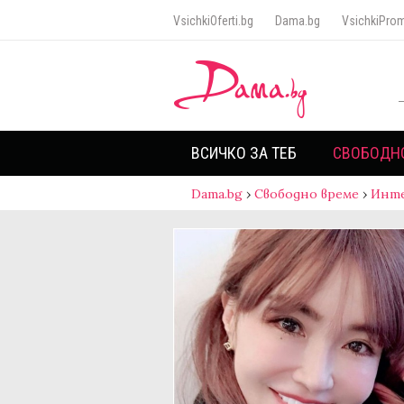
VsichkiOferti.bg
Dama.bg
VsichkiProm
ВСИЧКО ЗА ТЕБ
СВОБОДН
Dama.bg
›
Свободно време
›
Инт