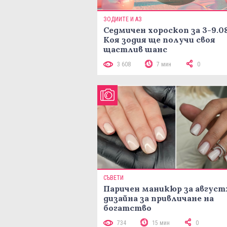
ЗОДИИТЕ И АЗ
Седмичен хороскоп за 3-9.08
Коя зодия ще получи своя
щастлив шанс
3 608
7 мин
0
СЪВЕТИ
Паричен маникюр за август:
дизайна за привличане на
богатство
734
15 мин
0