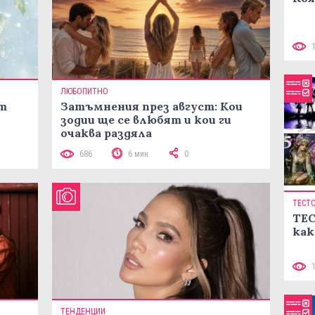
ЛЮБОПИТНО
ст
Затъмнения през август: Кои
зодии ще се влюбят и кои ги
очаква раздяла
686
6 мин
0
ТЕСТ
ТЕС
как
ТЕНДЕНЦИИ