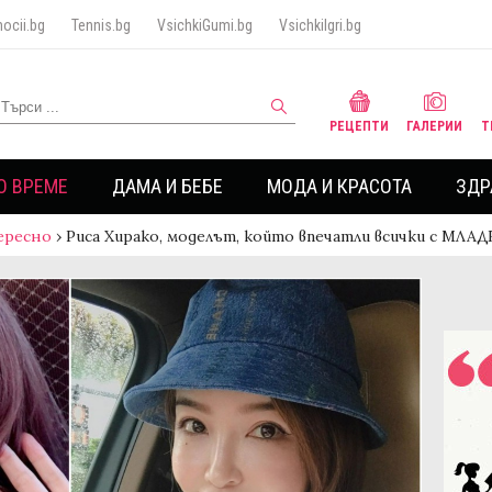
ocii.bg
Tennis.bg
VsichkiGumi.bg
VsichkiIgri.bg
РЕЦЕПТИ
ГАЛЕРИИ
Т
О ВРЕМЕ
ДАМА И БЕБЕ
МОДА И КРАСОТА
ЗДР
ересно
›
Риса Хирако, моделът, който впечатли всички с МЛ