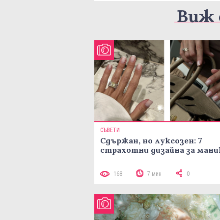
Виж 
СЪВЕТИ
Сдържан, но луксозен: 7
страхотни дизайна за ман
168
7 мин
0