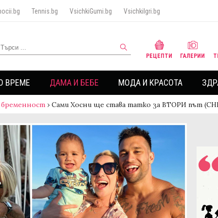
ocii.bg
Tennis.bg
VsichkiGumi.bg
VsichkiIgri.bg
РЕЦЕПТИ
ГАЛЕРИИ
Т
О ВРЕМЕ
ДАМА И БЕБЕ
МОДА И КРАСОТА
ЗДР
 бременност
›
Сами Хосни ще става татко за ВТОРИ път (С