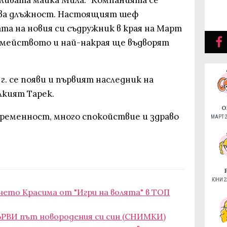
тливата майка Мила: "Компанията се
ова длъжност. Настоящият шеф
ата на новия си съдружник в края на Март
семейството и най-накрая ще въдворят
 г. се появи и първият наследник на
лкият Тарек.
О
бременност, много спокойствие и здраво
МАРТ 2
ЮНИ 22
нето Красима от "Игри на волята" в ТОП
ПЪРВИ път новородения си син (СНИМКИ)