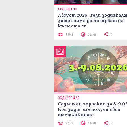
ЛЮБОПИТНО
Август 2026: Тези зодиакал
знаци няма да повярват на
късмета си
1 048
6 мин
0
ЗОДИИТЕ И АЗ
Седмичен хороскоп за 3-9.08
Коя зодия ще получи своя
щастлив шанс
3 513
7 мин
0