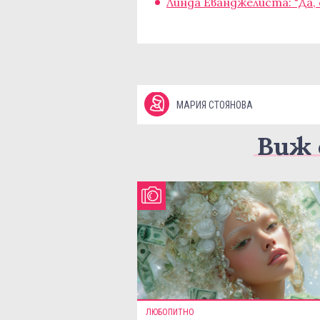
Линда Еванджелиста: "Да,
МАРИЯ СТОЯНОВА
Виж 
ЛЮБОПИТНО