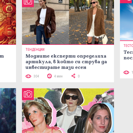
ТЕСТ
ТЕНДЕНЦИИ
Тес
ст
Модните експерти определиха
пос
артикула, в който си струва да
инвестирате тази есен
304
4 мин
0