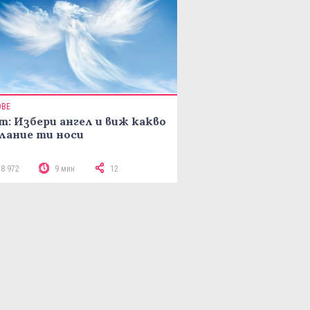
ОВЕ
т: Избери ангел и виж какво
лание ти носи
18 972
9 мин
12