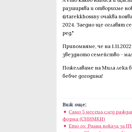
А ето какво написа и щас
разширява и отворихме н
@tarekkhossny очаква появ
2024. Заедно ще оглавят 
ред."
Припомняме, че на 1.11.2022
звездното семейство - ма
Пожелаваме на Мила лека 
бебче догодина!
Виж още:
Само 5 месеца след ражда
форма (СНИМКИ)
Eто го: Риана показа за 