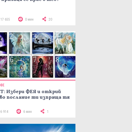
117 655
0 мин
20
ОВЕ
Т: Избери ФЕЯ и открий
во послание ти изпраща тя
16 914
6 мин
1