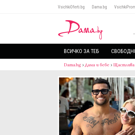
VsichkiOferti.bg
Dama.bg
VsichkiProm
ВСИЧКО ЗА ТЕБ
СВОБОДН
Dama.bg
›
Дама и бебе
›
Щастлива