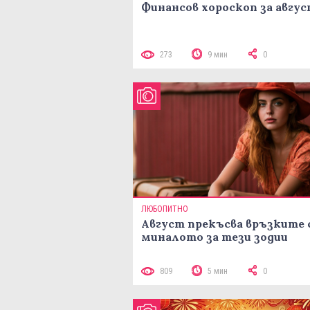
Финансов хороскоп за авгу
273
9 мин
0
ЛЮБОПИТНО
Август прекъсва връзките 
миналото за тези зодии
809
5 мин
0