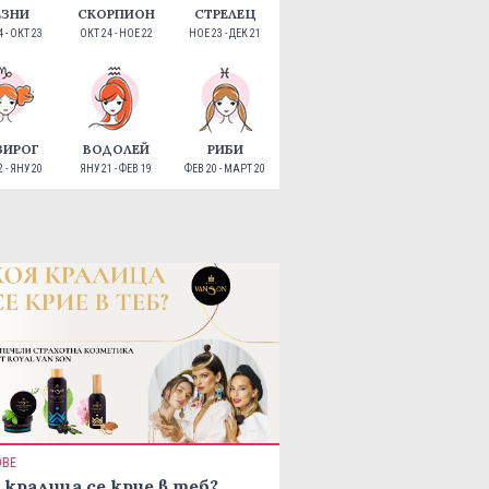
ЕЗНИ
СКОРПИОН
СТРЕЛЕЦ
 - ОКТ 23
ОКТ 24 - НОЕ 22
НОЕ 23 - ДЕК 21
ЗИРОГ
ВОДОЛЕЙ
РИБИ
 - ЯНУ 20
ЯНУ 21 - ФЕВ 19
ФЕВ 20 - МАРТ 20
ОВЕ
 кралица се крие в теб?