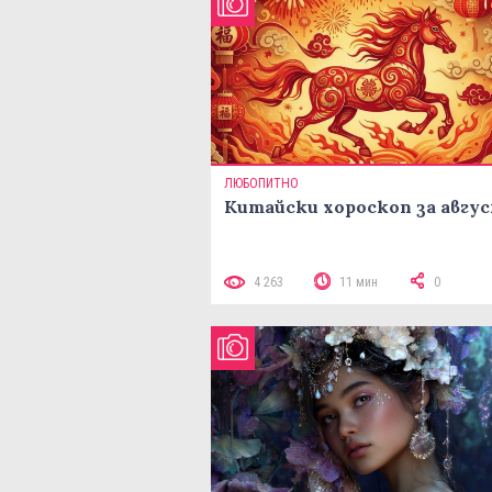
ЛЮБОПИТНО
Китайски хороскоп за авгу
4 263
11 мин
0