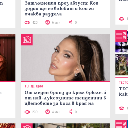
ст
Затъмнения през август: Кои
зодии ще се влюбят и кои ги
очаква раздяла
420
6 мин
0
ТЕСТ
ТЕНДЕНЦИИ
ТЕС
с
От меден бронз до крем брюле: 5
как
от най-луксозните тенденции в
цветовете за коса в края на
лятото
239
4 мин
0