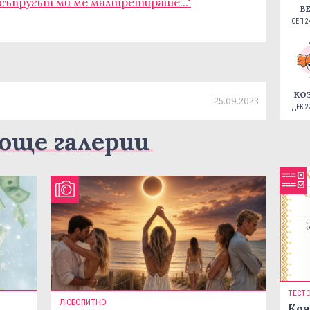
 съпругът ми ме малтретираше..."
В
СЕП 24
КО
25.09.2023
ДЕК 22
още галерии
ТЕСТ
ЛЮБОПИТНО
Коя