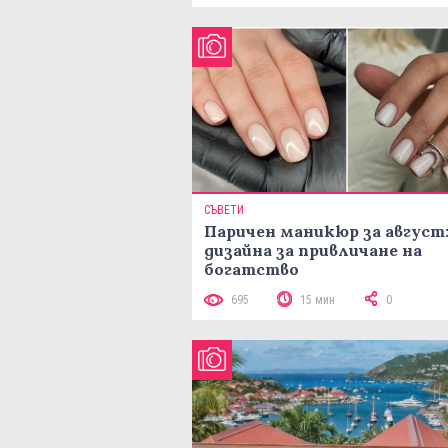
СЪВЕТИ
Паричен маникюр за август:
дизайна за привличане на
богатство
695
15 мин
0