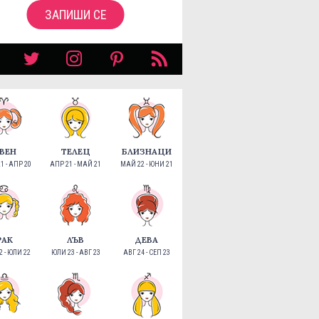
ЗАПИШИ СЕ
ВЕН
ТЕЛЕЦ
БЛИЗНАЦИ
1 - АПР 20
АПР 21 - МАЙ 21
МАЙ 22 - ЮНИ 21
РАК
ЛЪВ
ДЕВА
 - ЮЛИ 22
ЮЛИ 23 - АВГ 23
АВГ 24 - СЕП 23