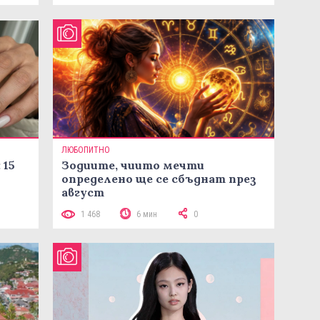
ЛЮБОПИТНО
 15
Зодиите, чиито мечти
определено ще се сбъднат през
август
1 468
6 мин
0