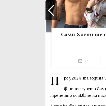
Сами Хосни ще 
16
П
рез 2024-та година 
Фитнес гуруто Сами
трепетно очакване на насл