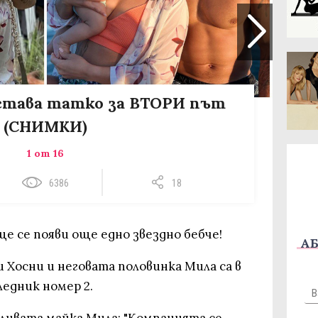
става татко за ВТОРИ път
(СНИМКИ)
1 от 16
6386
18
ще се появи още едно звездно бебче!
АБ
 Хосни и неговата половинка Мила са в
едник номер 2.