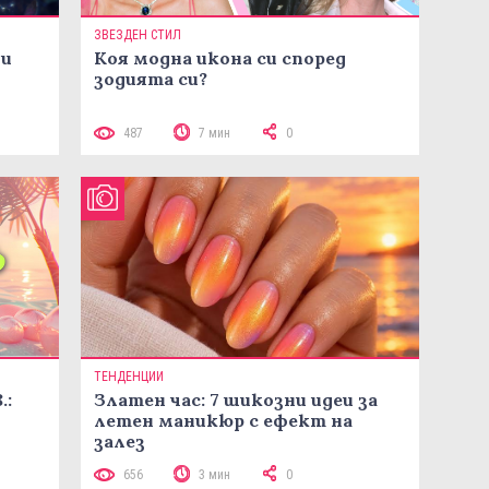
ЗВЕЗДЕН СТИЛ
ни
Коя модна икона си според
зодията си?
487
7 мин
0
ТЕНДЕНЦИИ
.:
Златен час: 7 шикозни идеи за
летен маникюр с ефект на
залез
656
3 мин
0