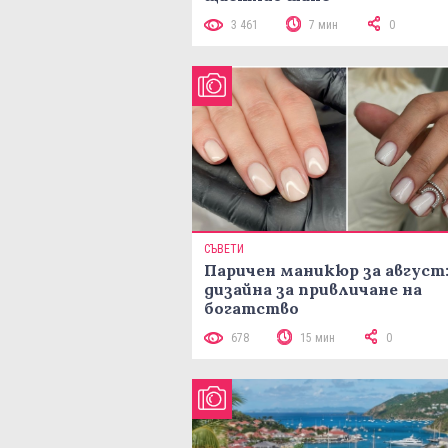
3 461
7 мин
0
СЪВЕТИ
Паричен маникюр за август:
дизайна за привличане на
богатство
678
15 мин
0