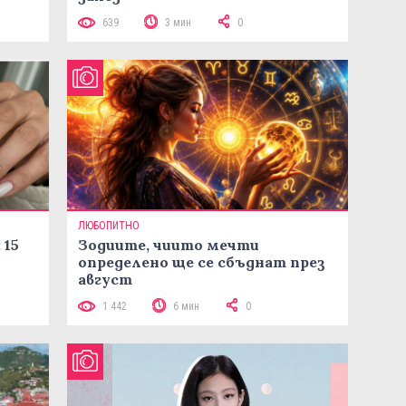
639
3 мин
0
ЛЮБОПИТНО
 15
Зодиите, чиито мечти
определено ще се сбъднат през
август
1 442
6 мин
0