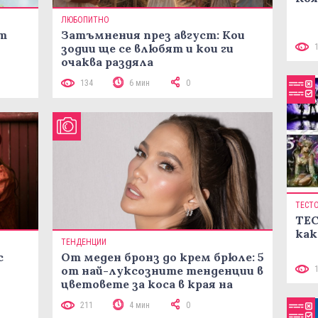
ЛЮБОПИТНО
ст
Затъмнения през август: Кои
зодии ще се влюбят и кои ги
очаква раздяла
134
6 мин
0
ТЕСТ
ТЕС
как
ТЕНДЕНЦИИ
с
От меден бронз до крем брюле: 5
от най-луксозните тенденции в
цветовете за коса в края на
лятото
211
4 мин
0