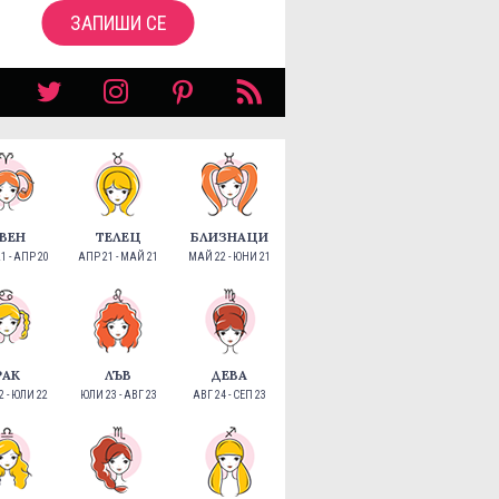
ЗАПИШИ СЕ
ВЕН
ТЕЛЕЦ
БЛИЗНАЦИ
1 - АПР 20
АПР 21 - МАЙ 21
МАЙ 22 - ЮНИ 21
РАК
ЛЪВ
ДЕВА
 - ЮЛИ 22
ЮЛИ 23 - АВГ 23
АВГ 24 - СЕП 23