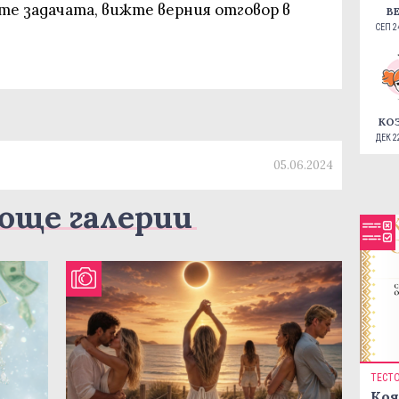
те задачата, вижте верния отговор в
В
СЕП 24
КО
ДЕК 22
05.06.2024
още галерии
ТЕСТ
Коя