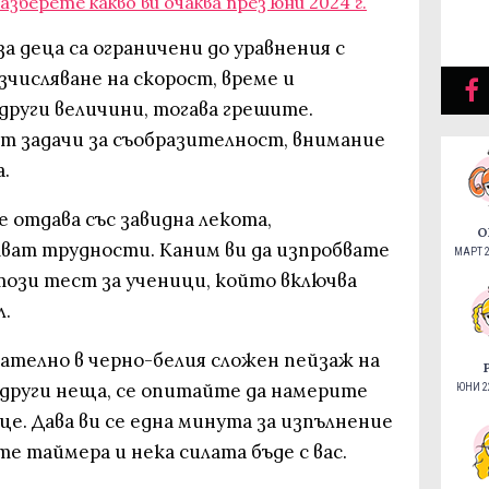
зберете какво ви очаква през юни 2024 г.
а деца са ограничени до уравнения с
числяване на скорост, време и
 други величини, тогава грешите.
ат задачи за съобразителност, внимание
.
е отдава със завидна лекота,
О
ват трудности. Каним ви да изпробвате
МАРТ 2
този тест за ученици, който включва
л.
мателно в черно-белия сложен пейзаж на
с други неща, се опитайте да намерите
ЮНИ 22
е. Дава ви се една минута за изпълнение
йте таймера и нека силата бъде с вас.