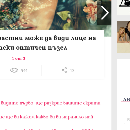
зрастни може да види лице на
тски оптичен пъзел
1 от 3
944
12
АБ
видите първо, ще разкрие вашите скрити
ие ще ви кажем какво би ви наранило най-