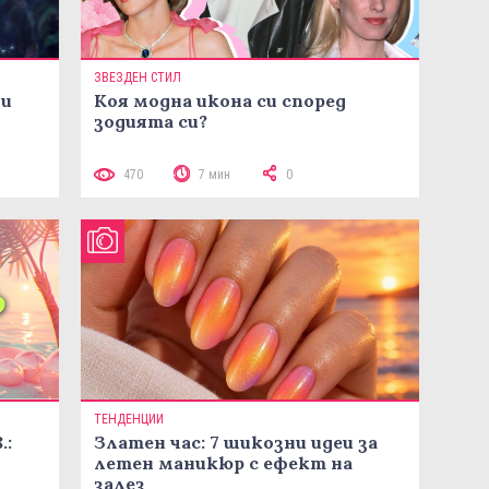
ЗВЕЗДЕН СТИЛ
ни
Коя модна икона си според
зодията си?
470
7 мин
0
ТЕНДЕНЦИИ
.:
Златен час: 7 шикозни идеи за
летен маникюр с ефект на
залез