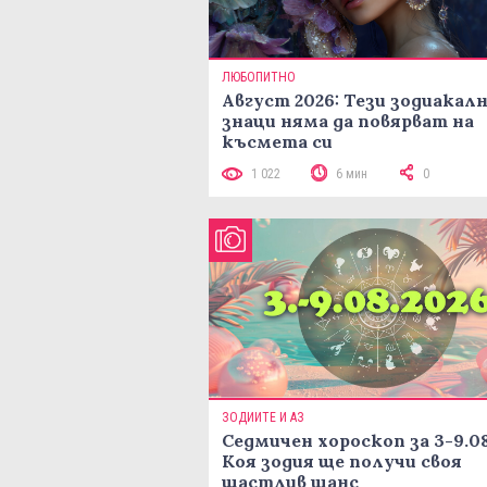
ЛЮБОПИТНО
Август 2026: Тези зодиакал
знаци няма да повярват на
късмета си
1 022
6 мин
0
ЗОДИИТЕ И АЗ
Седмичен хороскоп за 3-9.08
Коя зодия ще получи своя
щастлив шанс