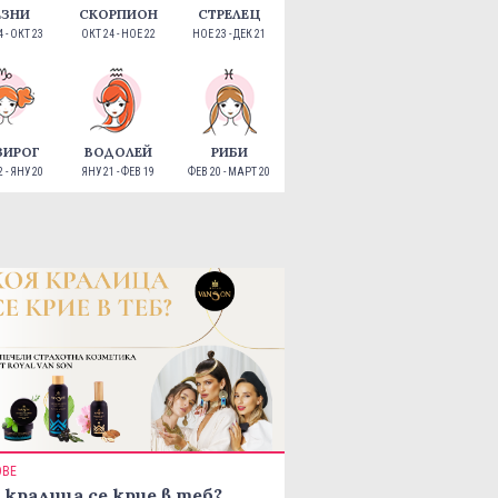
ЕЗНИ
СКОРПИОН
СТРЕЛЕЦ
 - ОКТ 23
ОКТ 24 - НОЕ 22
НОЕ 23 - ДЕК 21
ЗИРОГ
ВОДОЛЕЙ
РИБИ
 - ЯНУ 20
ЯНУ 21 - ФЕВ 19
ФЕВ 20 - МАРТ 20
ОВЕ
 кралица се крие в теб?