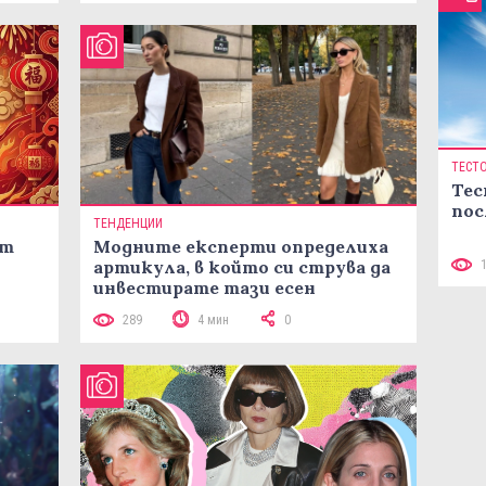
ТЕСТ
Тес
пос
ТЕНДЕНЦИИ
ст
Модните експерти определиха
артикула, в който си струва да
инвестирате тази есен
289
4 мин
0