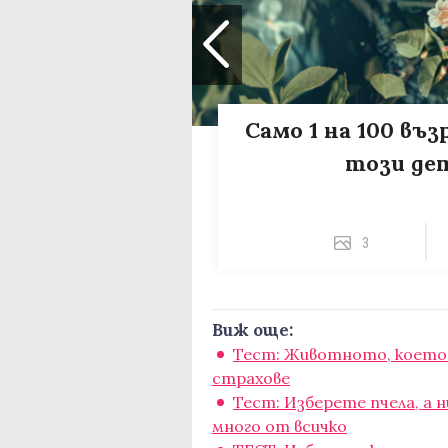
Само 1 на 100 въ
този де
3
Виж още:
Тест: Животното, което 
страхове
Тест: Изберете пчела, а н
много от всичко