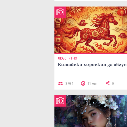
ЛЮБОПИТНО
Китайски хороскоп за авгу
3 934
11 мин
0