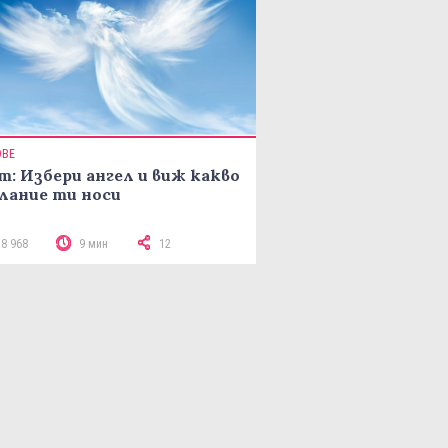
ОВЕ
т: Избери ангел и виж какво
лание ти носи
18 968
9 мин
12