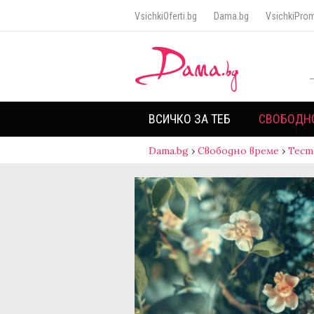
VsichkiOferti.bg
Dama.bg
VsichkiProm
ВСИЧКО ЗА ТЕБ
СВОБОДН
Dama.bg
›
Свободно време
›
Тест