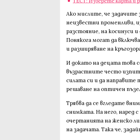
ТЕСТ: Изберете карта и ра
Ако мислите, че задачите з
неизвестни променливи, из
разстояние, на косинуси и
Понякога могат да включв
и разширяване на кръгозора
И докато на децата това с
възрастните често изпит
силата си и да направите 
решаване на оптичен пъзе
Трябва да се вгледате вни
снимката. На него, наред 
очертанията на женско лиц
на задачата. Така че, зада