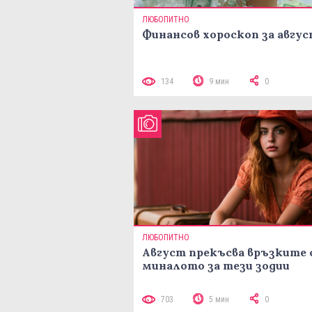
ЛЮБОПИТНО
Финансов хороскоп за авгу
134
9 мин
0
ЛЮБОПИТНО
Август прекъсва връзките 
миналото за тези зодии
703
5 мин
0