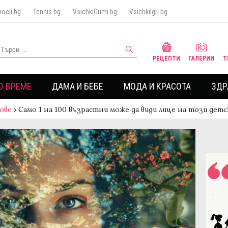
ocii.bg
Tennis.bg
VsichkiGumi.bg
VsichkiIgri.bg
РЕЦЕПТИ
ГАЛЕРИИ
Т
О ВРЕМЕ
ДАМА И БЕБЕ
МОДА И КРАСОТА
ЗДР
ове
›
Само 1 на 100 възрастни може да види лице на този дет