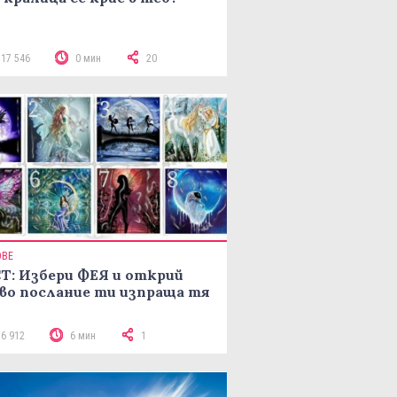
117 546
0 мин
20
ОВЕ
Т: Избери ФЕЯ и открий
во послание ти изпраща тя
16 912
6 мин
1