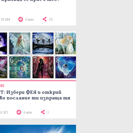
118 084
0 мин
20
ОВЕ
Т: Избери ФЕЯ и открий
во послание ти изпраща тя
16 921
6 мин
1