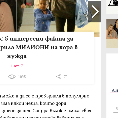
к: 5 интересни факта за
арила МИЛИОНИ на хора в
нужда
1 от 7
1095
79
АБ
може и да се е превърнала в популярно
о има някои неща, които дори
знаят за нея. Сандра Бълок е имала своя
в живота си и тези преживявания са я