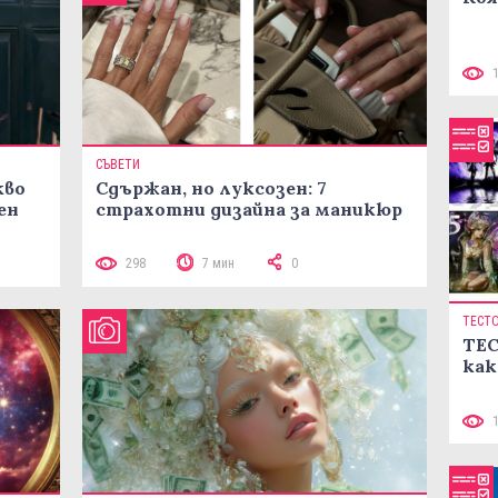
СЪВЕТИ
кво
Сдържан, но луксозен: 7
ен
страхотни дизайна за маникюр
298
7 мин
0
ТЕСТ
ТЕС
как