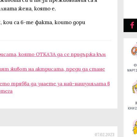
ната жена, която е.
, кои са 6-те факта, които дори
рисата, която ОТКАЗА да се придържа към
О
ният живот на актрисата, преди да стане
МАРТ 2
оето трябва да знаете за най-нашумялата в
ртега
ЮНИ 22
07.02.2023