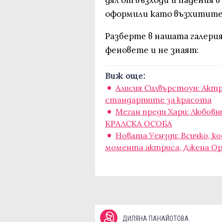
оформили като възхитител
Разберте в нашата галерия
феновете и не знаят:
Виж още:
Алисия Силвърстоун: Акт
стандартите за красота
Меган преди Хари: Любов
КРАЛСКА ОСОБА
Новата Уензди: Всичко, к
момента актриса, Джена О
ДИЛЯНА ПАНАЙОТОВА