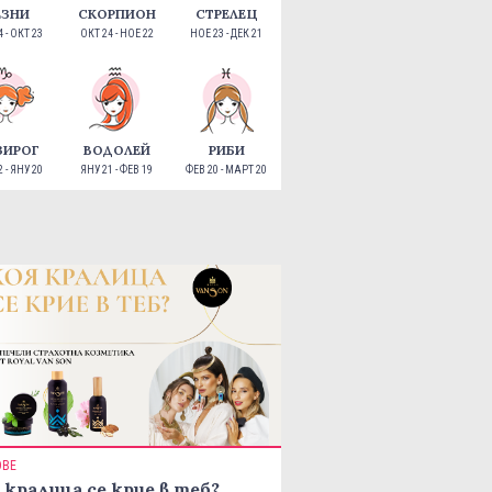
ЕЗНИ
СКОРПИОН
СТРЕЛЕЦ
 - ОКТ 23
ОКТ 24 - НОЕ 22
НОЕ 23 - ДЕК 21
ЗИРОГ
ВОДОЛЕЙ
РИБИ
 - ЯНУ 20
ЯНУ 21 - ФЕВ 19
ФЕВ 20 - МАРТ 20
ОВЕ
 кралица се крие в теб?