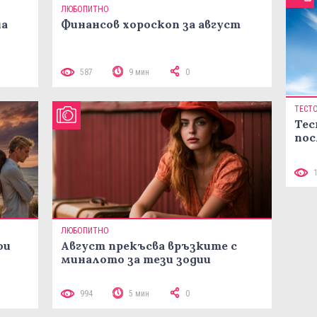
ЛЮБОПИТНО
на
Финансов хороскоп за август
587
9 мин
0
ТЕСТ
Тес
пос
ЛЮБОПИТНО
ои
Август прекъсва връзките с
миналото за тези зодии
994
5 мин
0