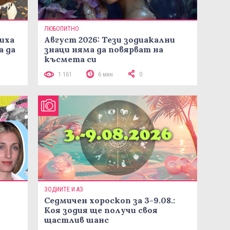
ЛЮБОПИТНО
иха
Август 2026: Тези зодиакални
а да
знаци няма да повярват на
късмета си
1 161
6 мин
0
ЗОДИИТЕ И АЗ
Седмичен хороскоп за 3-9.08.:
Коя зодия ще получи своя
щастлив шанс