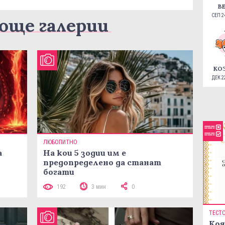
В
СЕП 24
още галерии
КО
ДЕК 22
ЛЮБОПИТНО
а
На кои 5 зодии им е
предопределено да станат
богати
192
3 мин
0
ТЕСТ
Коя