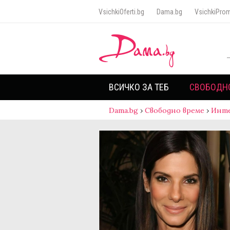
VsichkiOferti.bg
Dama.bg
VsichkiProm
ВСИЧКО ЗА ТЕБ
СВОБОДН
Dama.bg
›
Свободно време
›
Инт