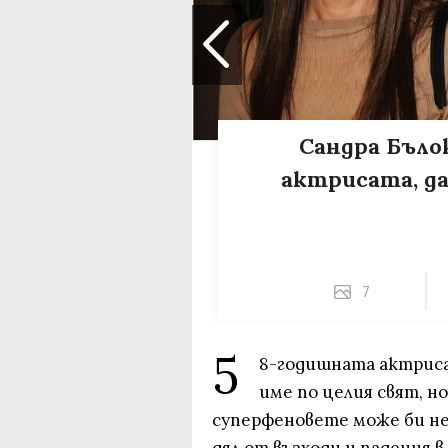
Сандра Бъло
актрисата, д
7
5
8-годишната актриса 
име по целия свят, н
суперфеновете може би не 
дял от възходи и падения 