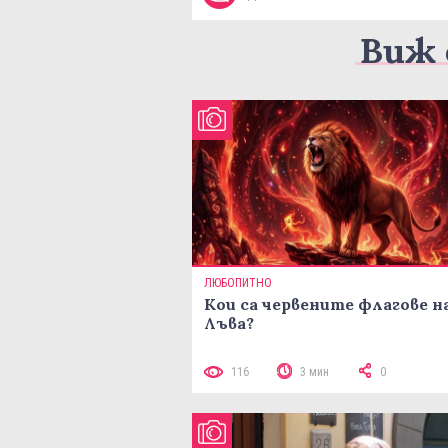
Виж 
ЛЮБОПИТНО
Кои са червените флагове н
Лъва?
116
3 мин
0