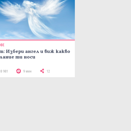
ОВЕ
т: Избери ангел и виж какво
лание ти носи
18 981
9 мин
12