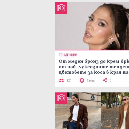
ТЕНДЕНЦИИ
От меден бронз до крем брю
от най-луксозните тенден
цветовете за коса в края на
лятото
321
4 мин
0