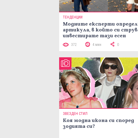
ТЕНДЕНЦИИ
Модните експерти определ
артикула, в който си струв
инвестирате тази есен
372
4 мин
0
ЗВЕЗДЕН СТИЛ
Коя модна икона си според
зодията си?