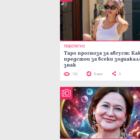
ЛЮБОПИТНО
Таро прогноза за август: Ка
предстои за всеки зодиакал
знак
165
8 мин
0