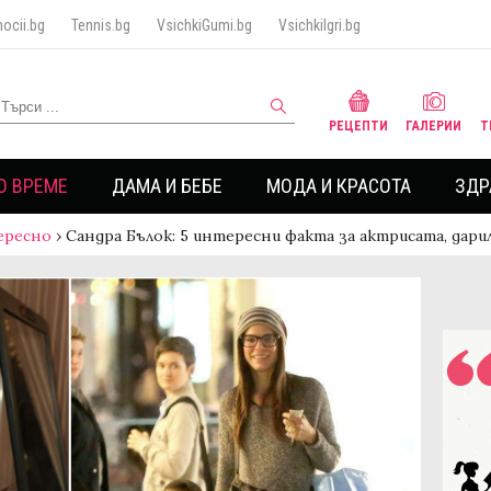
ocii.bg
Tennis.bg
VsichkiGumi.bg
VsichkiIgri.bg
РЕЦЕПТИ
ГАЛЕРИИ
Т
О ВРЕМЕ
ДАМА И БЕБЕ
МОДА И КРАСОТА
ЗДР
ересно
›
Сандра Бълок: 5 интересни факта за актрисата, да