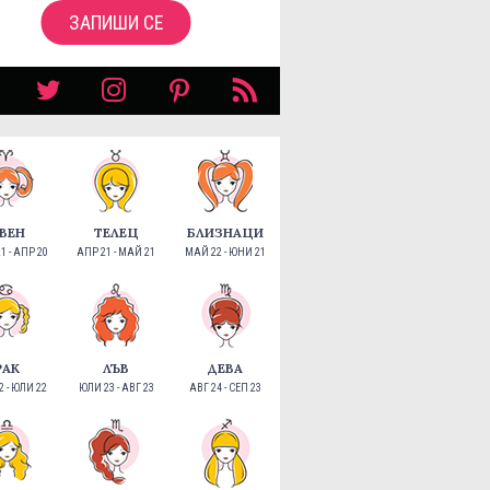
ЗАПИШИ СЕ
ВЕН
ТЕЛЕЦ
БЛИЗНАЦИ
1 - АПР 20
АПР 21 - МАЙ 21
МАЙ 22 - ЮНИ 21
РАК
ЛЪВ
ДЕВА
 - ЮЛИ 22
ЮЛИ 23 - АВГ 23
АВГ 24 - СЕП 23