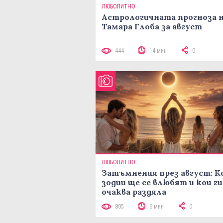
ЛЮБОПИТНО
Астрологичната прогноза 
Тамара Глоба за август
444
14 мин
0
ЛЮБОПИТНО
Затъмнения през август: К
зодии ще се влюбят и кои ги
очаква раздяла
805
6 мин
0