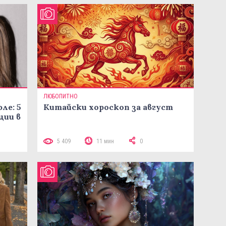
ЛЮБОПИТНО
ле: 5
Китайски хороскоп за август
ции в
5 409
11 мин
0