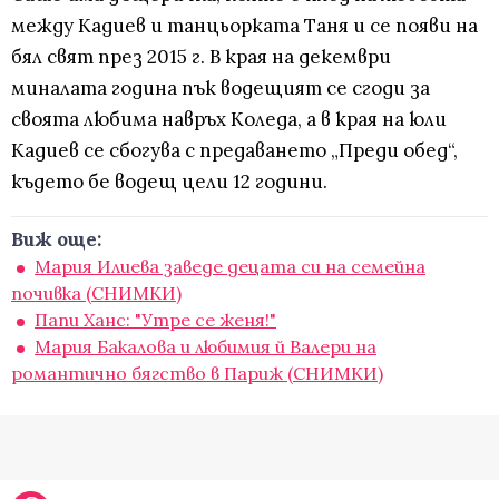
между Кадиев и танцьорката Таня и се появи на
бял свят през 2015 г. В края на декември
миналата година пък водещият се сгоди за
своята любима навръх Коледа, а в края на юли
Кадиев се сбогува с предаването „Преди обед“,
където бе водещ цели 12 години.
Виж още:
Мария Илиева заведе децата си на семейна
почивка (СНИМКИ)
Папи Ханс: "Утре се женя!"
Мария Бакалова и любимия й Валери на
романтично бягство в Париж (СНИМКИ)