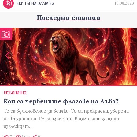
10.08.2023
ЕКИПЪТ НА DAMA.BG
Последни статии
ЛЮБОПИТНО
Кои са червените флагове на Лъва?
Те са вдъхновение за всички. Те са прекрасни, уверени
и... възрастни. Те са известни в цял свят, защото
изглеждат…
71
3 мин
0