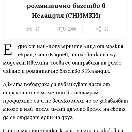
романтично бягство в
Исландия (СНИМКИ)
27
2380
20
Е
дно от най-популярните лица от малкия
екран, Сашо Кадиев, и половинката му
моделът Ивелина Чоева се отправиха на дълго
чакано и романтично бягство в Исландия.
Двмата побързаха да публикуват част от
страхотните моменти в Инстаграм
профилите си и по всичко личи, че се забавляват
много и най-после имат цялото време на света
да се отдадат един на друг.
Сашо има дъщеричка, която е плод на любовта