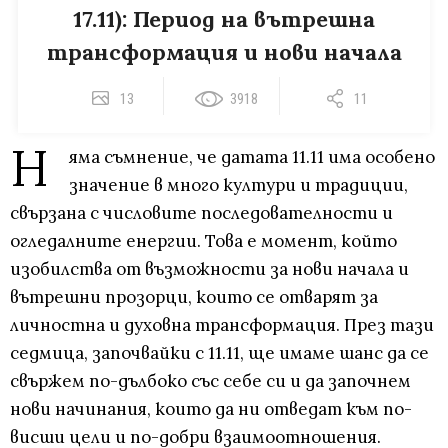
17.11): Период на вътрешна
трансформация и нови начала
13
3918
11
Н
яма съмнение, че датата 11.11 има особено
значение в много култури и традиции,
свързана с числовите последователности и
огледалните енергии. Това е момент, който
изобилства от възможности за нови начала и
вътрешни прозорци, които се отварят за
личностна и духовна трансформация. През тази
седмица, започвайки с 11.11, ще имаме шанс да се
свържем по-дълбоко със себе си и да започнем
нови начинания, които да ни отведат към по-
висши цели и по-добри взаимоотношения.