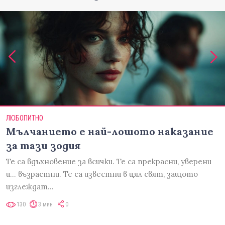
ЛЮБОПИТНО
Мълчанието е най-лошото наказание
за тази зодия
Те са вдъхновение за всички. Те са прекрасни, уверени
и... възрастни. Те са известни в цял свят, защото
изглеждат…
130
3 мин
0