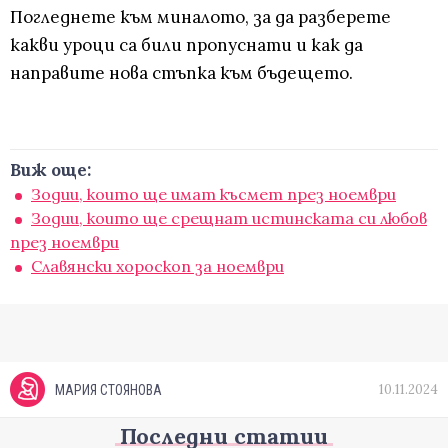
Погледнете към миналото, за да разберете
какви уроци са били пропуснати и как да
направите нова стъпка към бъдещето.
Виж още:
Зодии, които ще имат късмет през ноември
Зодии, които ще срещнат истинската си любов
през ноември
Славянски хороскоп за ноември
10.11.2024
МАРИЯ СТОЯНОВА
Последни статии