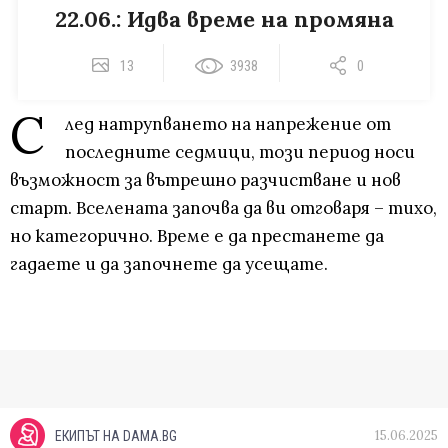
22.06.: Идва време на промяна
13
3938
0
С
лед натрупването на напрежение от
последните седмици, този период носи
възможност за вътрешно разчистване и нов
старт. Вселената започва да ви отговаря – тихо,
но категорично. Време е да престанете да
гадаете и да започнете да усещате.
15.06.2025
ЕКИПЪТ НА DAMA.BG