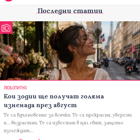
Последни статии
ЛЮБОПИТНО
Кои зодии ще получат голяма
изненада през август
Те са вдъхновение за всички. Те са прекрасни, уверени
и... възрастни. Те са известни в цял свят, защото
изглеждат…