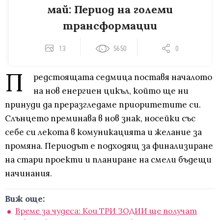
май: Период на големи
трансформации
13
5650
0
П
редстоящата седмица поставя началото
на нов енергиен цикъл, който ще ни
принуди да преразгледаме приоритетите си.
Слънцето преминава в нов знак, носейки със
себе си лекота в комуникацията и желание за
промяна. Периодът е подходящ за финализиране
на стари проекти и планиране на смели бъдещи
начинания.
Виж още:
Време за чудеса: Кои ТРИ ЗОДИИ ще получат