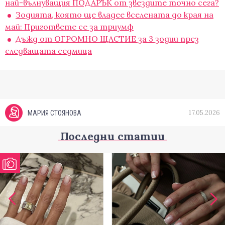
най-вълнуващия ПОДАРЪК от звездите точно сега?
Зодията, която ще владее вселената до края на
май: Пригответе се за триумф
Дъжд от ОГРОМНО ЩАСТИЕ за 3 зодии през
следващата седмица
17.05.2026
МАРИЯ СТОЯНОВА
Последни статии