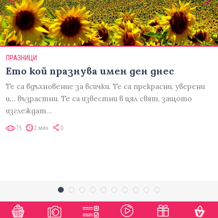
ПРАЗНИЦИ
Ето кой празнува имен ден днес
Те са вдъхновение за всички. Те са прекрасни, уверени
и... възрастни. Те са известни в цял свят, защото
изглеждат…
75
2 мин
0