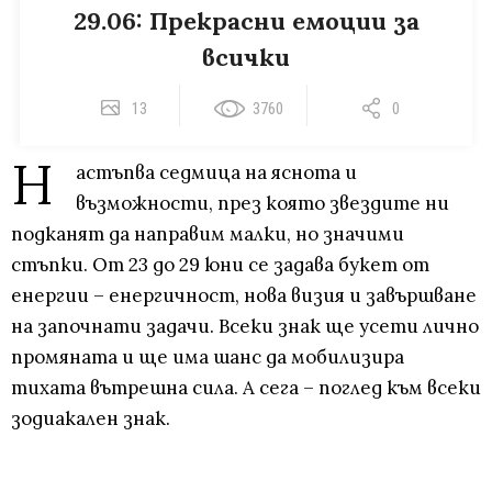
29.06: Прекрасни емоции за
всички
13
3760
0
Н
астъпва седмица на яснота и
възможности, през която звездите ни
подканят да направим малки, но значими
стъпки. От 23 до 29 юни се задава букет от
енергии – енергичност, нова визия и завършване
на започнати задачи. Всеки знак ще усети лично
промяната и ще има шанс да мобилизира
тихата вътрешна сила. А сега – поглед към всеки
зодиакален знак.