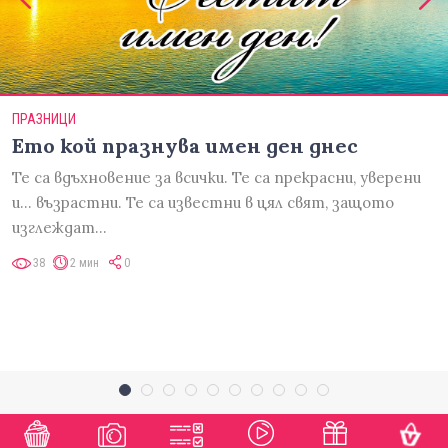
ПРАЗНИЦИ
Ето кой празнува имен ден днес
Те са вдъхновение за всички. Те са прекрасни, уверени
и... възрастни. Те са известни в цял свят, защото
изглеждат…
38
2 мин
0