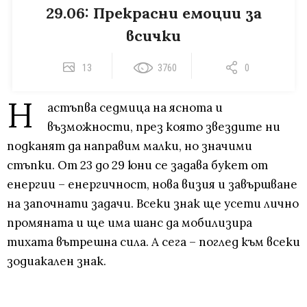
29.06: Прекрасни емоции за
всички
13
3760
0
Н
астъпва седмица на яснота и
възможности, през която звездите ни
подканят да направим малки, но значими
стъпки. От 23 до 29 юни се задава букет от
енергии – енергичност, нова визия и завършване
на започнати задачи. Всеки знак ще усети лично
промяната и ще има шанс да мобилизира
тихата вътрешна сила. А сега – поглед към всеки
зодиакален знак.