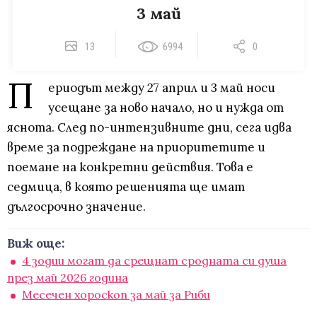
3 май
13
6994
0
П
ериодът между 27 април и 3 май носи
усещане за ново начало, но и нужда от
яснота. След по-интензивните дни, сега идва
време за подреждане на приоритетите и
поемане на конкретни действия. Това е
седмица, в която решенията ще имат
дългосрочно значение.
Виж още:
4 зодии могат да срещнат сродната си душа
през май 2026 година
Месечен хороскоп за май за Риби