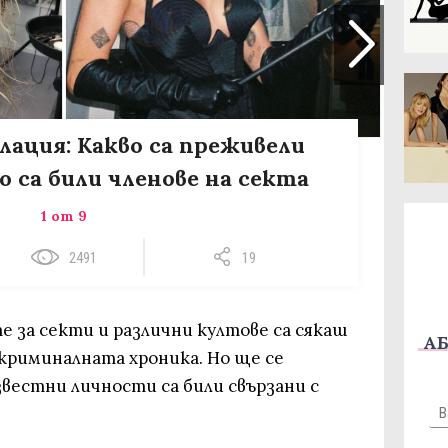
олация: Kакво са преживели
о са били членове на секта
1 от 9
2491
19
е за секти и различни култове са сякаш
АБ
криминалната хроника. Но ще се
вестни личности са били свързани с