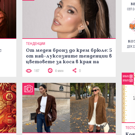
В
СЕП 24
КО
ТЕНДЕНЦИИ
ДЕК 22
с
От меден бронз до крем брюле: 5
от най-луксозните тенденции в
цветовете за коса в края на
лятото
187
4 мин
0
ТЕСТ
Коя