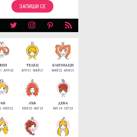
ЗАПИШИ СЕ
ВЕН
ТЕЛЕЦ
БЛИЗНАЦИ
1 - АПР 20
АПР 21 - МАЙ 21
МАЙ 22 - ЮНИ 21
РАК
ЛЪВ
ДЕВА
 - ЮЛИ 22
ЮЛИ 23 - АВГ 23
АВГ 24 - СЕП 23