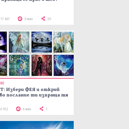
117 467
0 мин
20
ОВЕ
Т: Избери ФЕЯ и открий
во послание ти изпраща тя
16 912
6 мин
1