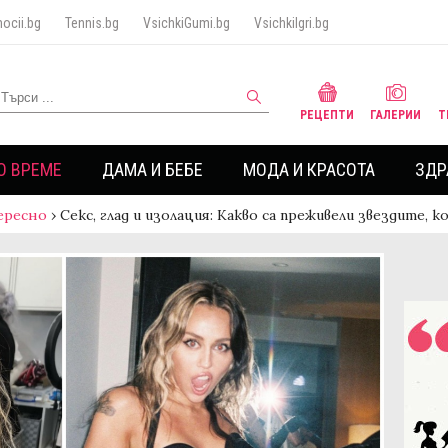
ocii.bg
Tennis.bg
VsichkiGumi.bg
VsichkiIgri.bg
РЕЦЕПТИ
ГАЛЕРИИ
Т
О ВРЕМЕ
ДАМА И БЕБЕ
МОДА И КРАСОТА
ЗДР
ересно
›
Секс, глад и изолация: Kакво са преживели звездите, 