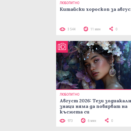
ЛЮБОПИТНО
Китайски хороскоп за авгу
3 544
11 мин
0
ЛЮБОПИТНО
Август 2026: Тези зодиакал
знаци няма да повярват на
късмета си
973
6 мин
0