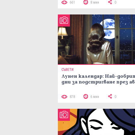
661
8 мин
0
СЪВЕТИ
Лунен календар: Най-добри
дни за подстригване през а
878
6 мин
0