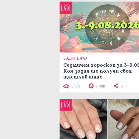
ЗОДИИТЕ И АЗ
Седмичен хороскоп за 3-9.08
Коя зодия ще получи своя
щастлив шанс
3 389
7 мин
0