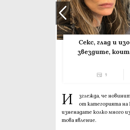
Секс, глад и из
звездите, коит
9
И
зглежда, че новинит
от категорията на 
изненадате колко много из
това явление.