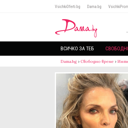
VsichkiOferti.bg
Dama.bg
VsichkiProm
ВСИЧКО ЗА ТЕБ
СВОБОДН
Dama.bg
›
Свободно време
›
Инт