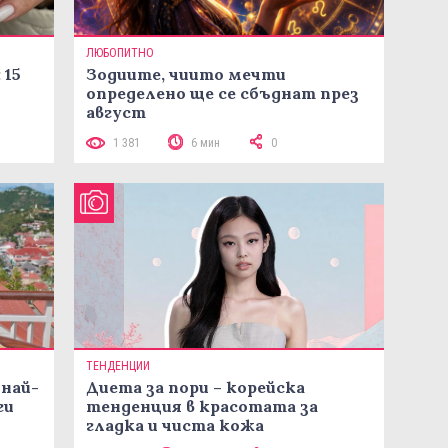
ЛЮБОПИТНО
 15
Зодиите, чиито мечти
определено ще се сбъднат през
август
1 381
6 мин
0
ТЕНДЕНЦИИ
 най-
Диета за пори – корейска
ги
тенденция в красотата за
гладка и чиста кожа