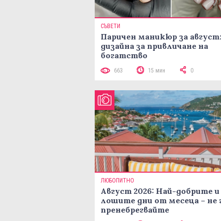
СЪВЕТИ
Паричен маникюр за август:
дизайна за привличане на
богатство
663
15 мин
0
ЛЮБОПИТНО
Август 2026: Най-добрите и
лошите дни от месеца – не 
пренебрегвайте