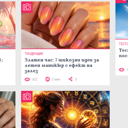
ТЕСТ
Тес
ТЕНДЕНЦИИ
пос
.:
Златен час: 7 шикозни идеи за
летен маникюр с ефект на
залез
622
3 мин
0