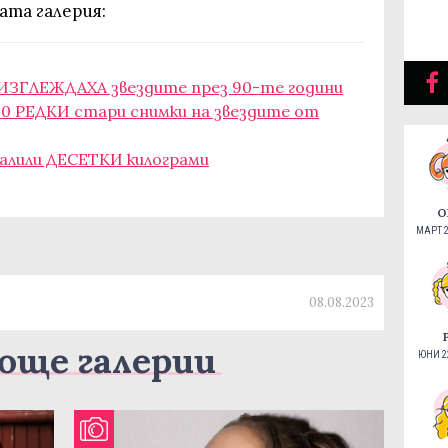
ата галерия:
к ИЗГЛЕЖДАХА звездите през 90-те години
0 РЕДКИ стари снимки на звездите от
свалили ДЕСЕТКИ килограми
О
МАРТ 2
08.08.2023
още галерии
ЮНИ 22