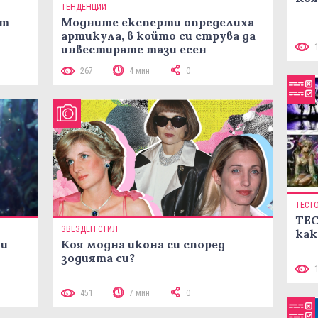
ТЕНДЕНЦИИ
ст
Модните експерти определиха
артикула, в който си струва да
инвестирате тази есен
267
4 мин
0
ТЕСТ
ТЕС
ЗВЕЗДЕН СТИЛ
как
ни
Коя модна икона си според
зодията си?
451
7 мин
0