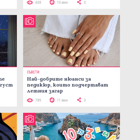
638
10 мин
0
СЪВЕТИ
те
Най-добрите нюанси за
вгуст
педикюр, които подчертават
летния загар
789
11 мин
0