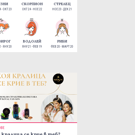
ЕЗНИ
СКОРПИОН
СТРЕЛЕЦ
 - ОКТ 23
ОКТ 24 - НОЕ 22
НОЕ 23 - ДЕК 21
ЗИРОГ
ВОДОЛЕЙ
РИБИ
 - ЯНУ 20
ЯНУ 21 - ФЕВ 19
ФЕВ 20 - МАРТ 20
ОВЕ
 кралица се крие в теб?