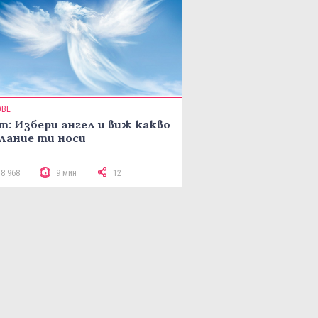
ОВЕ
т: Избери ангел и виж какво
лание ти носи
18 968
9 мин
12