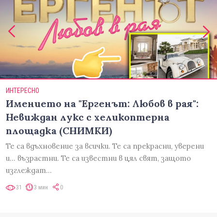
ИНТЕРЕСНО
Имението на "Ергенът: Любов в рая":
Невиждан лукс с хеликоптерна
площадка (СНИМКИ)
Те са вдъхновение за всички. Те са прекрасни, уверени
и... възрастни. Те са известни в цял свят, защото
изглеждат…
31
3 мин
0