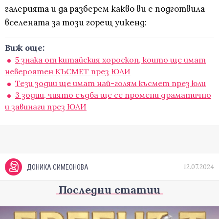
галерията и да разберем какво ви е подготвила
вселената за този горещ уикенд:
Виж още:
5 знака от китайския хороскоп, които ще имат
невероятен КЪСМЕТ през ЮЛИ
Тези зодии ще имат най-голям късмет през юли
3 зодии, чиято съдба ще се промени драматично
и завинаги през ЮЛИ
12.07.2024
ДОНИКА СИМЕОНОВА
Последни статии