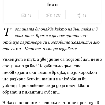
юли
13
1537
18
Т
оплината ви очаква както навън, така и в
спалнята. Време е да погледнете по-
отблизо партньора си и неговите желания! А ако
сте сами... Четете, няма да издаваме.
Уикендът е тук, а звездите са подготвили нещо
специално за вас! Независимо дали сте
необвързани или имате връзка, този хороскоп
ще разкрие всички тайни на любовния ви
уикенд. Пригответе се за доза неочаквани
обрати и пикантни съвети.
Нека се потопим в астрологичните прогнози в