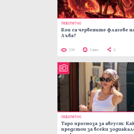
ЛЮБОПИТНО
Кои са червените флагове н
Лъва?
299
3 мин
0
ЛЮБОПИТНО
Таро прогноза за август: Ка
предстои за всеки зодиакал