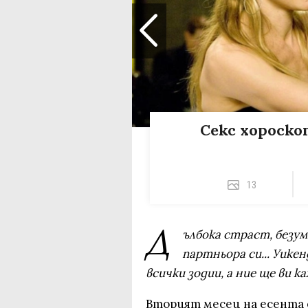
Секс хороскоп
13
Д
ълбока страст, безум
партньора си... Уике
всички зодии, а ние ще ви к
Вторият месец на есента е