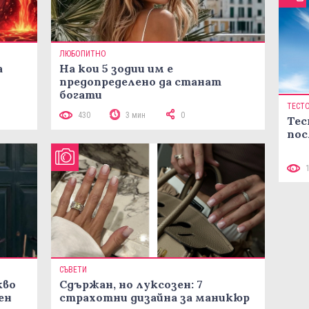
ЛЮБОПИТНО
а
На кои 5 зодии им е
предопределено да станат
богати
ТЕСТ
430
3 мин
0
Тес
пос
СЪВЕТИ
кво
Сдържан, но луксозен: 7
ен
страхотни дизайна за маникюр