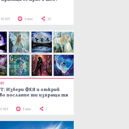
118 369
0 мин
20
ОВЕ
Т: Избери ФЕЯ и открий
во послание ти изпраща тя
16 929
6 мин
1