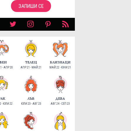
ЗАПИШИ СЕ
ВЕН
ТЕЛЕЦ
БЛИЗНАЦИ
1 - АПР 20
АПР 21 - МАЙ 21
МАЙ 22 - ЮНИ 21
РАК
ЛЪВ
ДЕВА
 - ЮЛИ 22
ЮЛИ 23 - АВГ 23
АВГ 24 - СЕП 23