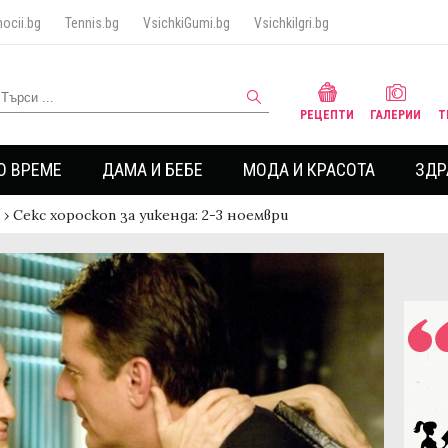
ocii.bg
Tennis.bg
VsichkiGumi.bg
VsichkiIgri.bg
РЕЦЕПТИ
ГАЛЕРИИ
Т
О ВРЕМЕ
ДАМА И БЕБЕ
МОДА И КРАСОТА
ЗДР
›
Секс хороскоп за уикенда: 2-3 ноември