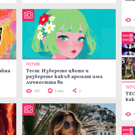
ТЕСТОВЕ
айна
Тест: Изберете цвете и
разберете какъв аромат има
личността ви
ТЕСТ
428
5 мин
0
ТЕС
как