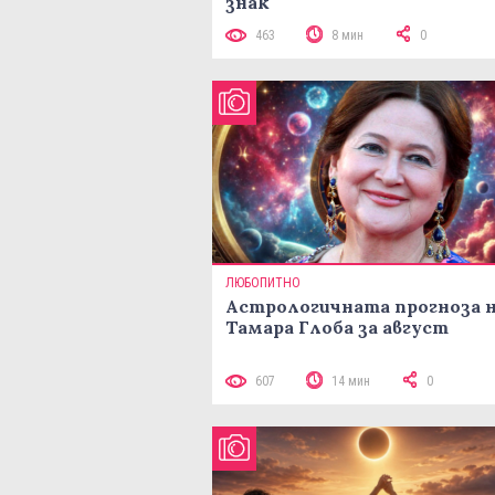
знак
463
8 мин
0
ЛЮБОПИТНО
Астрологичната прогноза 
Тамара Глоба за август
607
14 мин
0