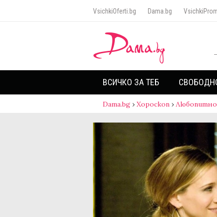
VsichkiOferti.bg
Dama.bg
VsichkiProm
ВСИЧКО ЗА ТЕБ
СВОБОДН
Dama.bg
›
Хороскоп
›
Любопитно