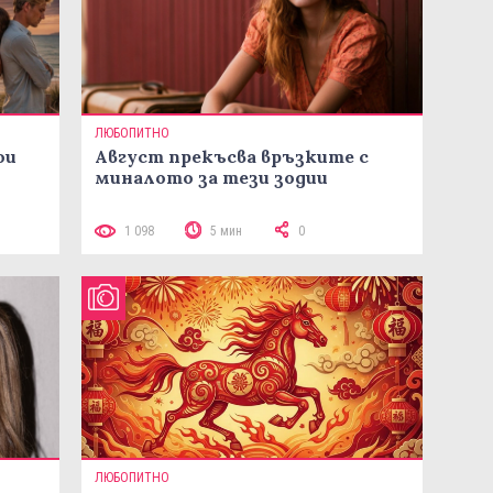
ЛЮБОПИТНО
ои
Август прекъсва връзките с
миналото за тези зодии
1 098
5 мин
0
ЛЮБОПИТНО