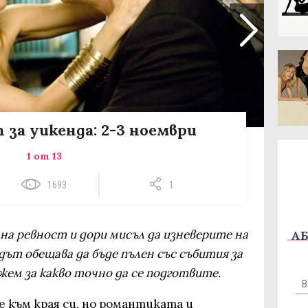
 за уикенда: 2-3 ноември
1 от 13
1693
1
на ревност и дори мисъл да изневерите на
АБ
ндът обещава да бъде пълен със събития за
ажем за какво точно да се подготвите.
 към края си, но романтиката и