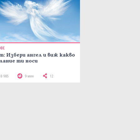
ОВЕ
т: Избери ангел и виж какво
лание ти носи
18 985
9 мин
12