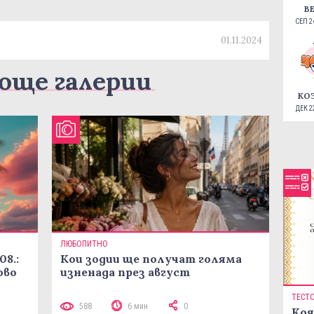
В
СЕП 24
01.11.2024
още галерии
КО
ДЕК 22
ЛЮБОПИТНО
08.:
Кои зодии ще получат голяма
ово
изненада през август
ТЕСТ
588
6 мин
0
Коя