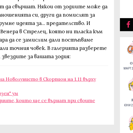
т да свършат. Някои от зодиите може да
ношенията си, други да помислят за
хрумне идеята за... предателство. И
 Венера в Стрелец, която ни тласка към
ара да се замислим дали постъпваме
али точния човек. В галерията разберете
 звездите за вашата зодия:
О
МАРТ 2
а Новолунието в Скорпион на 1.11 върху
рзен" ум
Зодиите, които ще се върнат при своите
ЮНИ 22