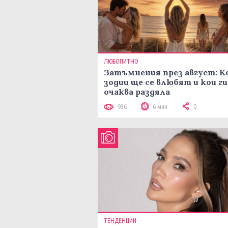
ЛЮБОПИТНО
Затъмнения през август: К
зодии ще се влюбят и кои ги
очаква раздяла
936
6 мин
0
ТЕНДЕНЦИИ