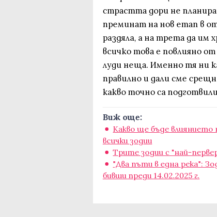
страстта дори не планира
преминат на нов етап в от
раздяла, а на трета да им 
всичко това е повлияно от
луди неща. Именно тя ни к
правилно и дали сме срещн
какво точно са подготвили
Виж още:
Какво ще бъде влиянието н
всички зодии
Трите зодии с "най-перве
"Два пъти в една река": 
бивши преди 14.02.2025 г.