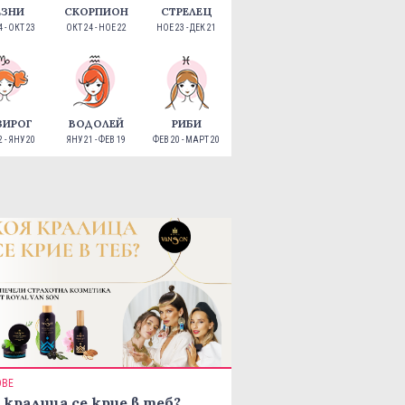
ЕЗНИ
СКОРПИОН
СТРЕЛЕЦ
 - ОКТ 23
ОКТ 24 - НОЕ 22
НОЕ 23 - ДЕК 21
ЗИРОГ
ВОДОЛЕЙ
РИБИ
 - ЯНУ 20
ЯНУ 21 - ФЕВ 19
ФЕВ 20 - МАРТ 20
ОВЕ
 кралица се крие в теб?