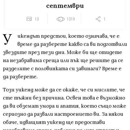
септември
13
1319
1
У
икендът предстои, което означава, че е
време да разберете какво са ви подготвили
звездите през тези дни. Може би ще отидете
на незабравима среща или пък ще решите да се
разделите с половинката си завинаги? Време е
да разберете.
Този уикенд може да се окаже, че си мислите, че
сте тъжни без причина. Освен това е възможно
да ви обземат умора и апатия, което също може
сериозно да развали настроението ви. За някои
обаче, идващият уикенд ще предостави