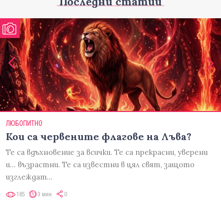
Последни статии
ЛЮБОПИТНО
Кои са червените флагове на Лъва?
Те са вдъхновение за всички. Те са прекрасни, уверени
и... възрастни. Те са известни в цял свят, защото
изглеждат…
185
3 мин
0