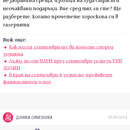
незабравима среща, изблици на луда страст и
неочаквани подаръци. Вие сред тях ли сте? Ще
разберете, когато прочетете хороскопа си в
галерията:
Виж още:
Как месец септември ще ви помогне според
зодията
Дъжд, но от ПАРИ през септември за тези ТРИ
ЗОДИИ
В края на септември 4 зодии ще преживеят
фантастичен успех
20.09.2024
ДОНИКА СИМЕОНОВА