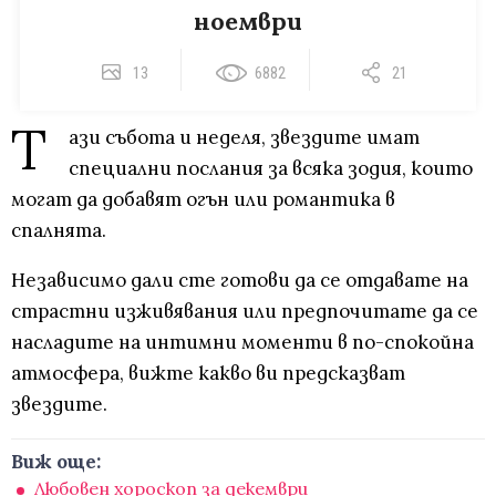
ноември
13
6882
21
Т
ази събота и неделя, звездите имат
специални послания за всяка зодия, които
могат да добавят огън или романтика в
спалнята.
Независимо дали сте готови да се отдавате на
страстни изживявания или предпочитате да се
насладите на интимни моменти в по-спокойна
атмосфера, вижте какво ви предсказват
звездите.
Виж още:
Любовен хороскоп за декември