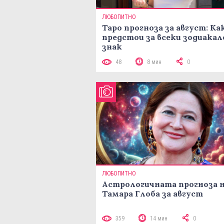
ЛЮБОПИТНО
Таро прогноза за август: Ка
предстои за всеки зодиакал
знак
48
8 мин
0
ЛЮБОПИТНО
Астрологичната прогноза 
Тамара Глоба за август
359
14 мин
0