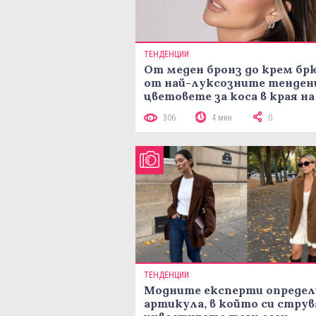
ТЕНДЕНЦИИ
От меден бронз до крем брю
от най-луксозните тенден
цветовете за коса в края на
лятото
306
4 мин
0
ТЕНДЕНЦИИ
Модните експерти определ
артикула, в който си струв