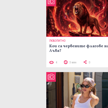
ЛЮБОПИТНО
Кои са червените флагове н
Лъва?
4
3 мин
0