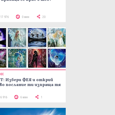
117 976
0 мин
20
ОВЕ
Т: Избери ФЕЯ и открий
во послание ти изпраща тя
16 916
6 мин
1