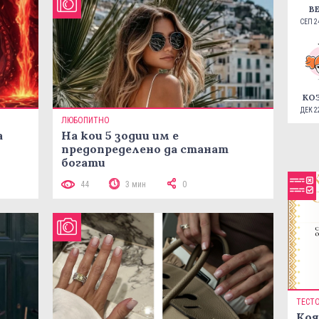
В
СЕП 24
КО
ДЕК 22
ЛЮБОПИТНО
а
На кои 5 зодии им е
предопределено да станат
богати
44
3 мин
0
ТЕСТ
Коя