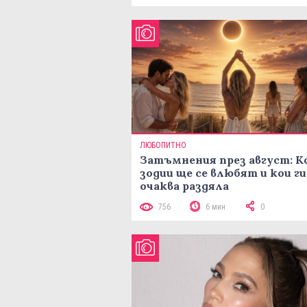
ЛЮБОПИТНО
Затъмнения през август: К
зодии ще се влюбят и кои ги
очаква раздяла
756
6 мин
0