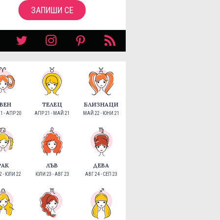
ЗАПИШИ СЕ
ВЕН
ТЕЛЕЦ
БЛИЗНАЦИ
1 - АПР 20
АПР 21 - МАЙ 21
МАЙ 22 - ЮНИ 21
РАК
ЛЪВ
ДЕВА
 - ЮЛИ 22
ЮЛИ 23 - АВГ 23
АВГ 24 - СЕП 23