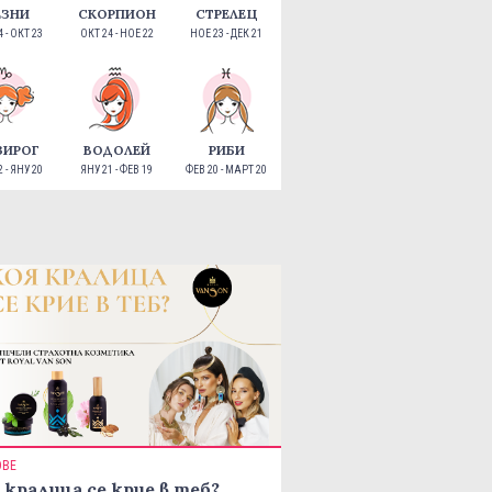
ЕЗНИ
СКОРПИОН
СТРЕЛЕЦ
 - ОКТ 23
ОКТ 24 - НОЕ 22
НОЕ 23 - ДЕК 21
ЗИРОГ
ВОДОЛЕЙ
РИБИ
 - ЯНУ 20
ЯНУ 21 - ФЕВ 19
ФЕВ 20 - МАРТ 20
ОВЕ
 кралица се крие в теб?