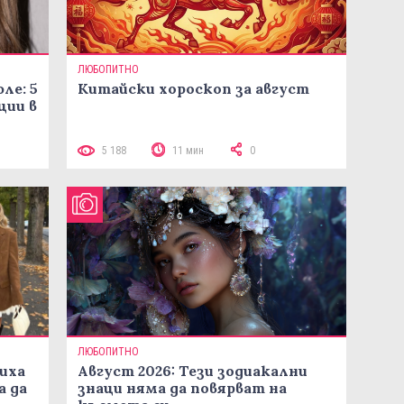
ЛЮБОПИТНО
ле: 5
Китайски хороскоп за август
ции в
5 188
11 мин
0
ЛЮБОПИТНО
иха
Август 2026: Тези зодиакални
а да
знаци няма да повярват на