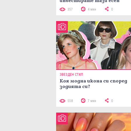
инвестирате тази есен
357
4 мин
0
ЗВЕЗДЕН СТИЛ
Коя модна икона си според
зодията си?
558
7 мин
0