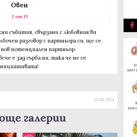
Овен
2 от 13
жни събития, свързани с любовния ви
бочен разговор с партньора си, ще се
 нов потенциален партньор.
че е зад гърба ни, така че не се
О
инициативата!
МАРТ 2
03.05.2024
ЮНИ 22
още галерии