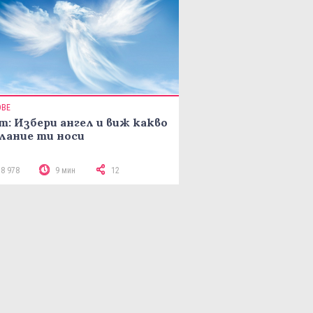
ОВЕ
т: Избери ангел и виж какво
лание ти носи
18 978
9 мин
12