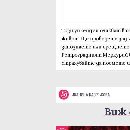
Този уикенд ги очакват ва
живот. Ще проведете задъл
запознаете или срещнете
Ретроградният Меркурий ве
страхувайте да поемете 
ИВАНИНА КАВРЪКОВА
Виж 