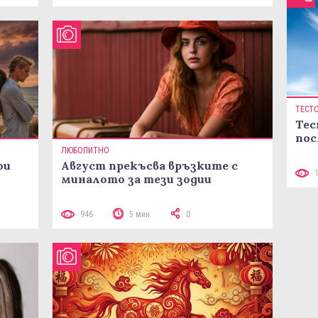
ТЕСТ
Тес
пос
ЛЮБОПИТНО
ои
Август прекъсва връзките с
миналото за тези зодии
946
5 мин
0