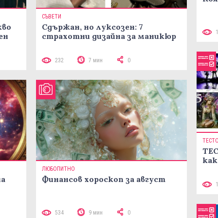
СЪВЕТИ
кво
Сдържан, но луксозен: 7
ен
страхотни дизайна за маникюр
232
7 мин
0
ТЕСТ
ТЕС
как
ЛЮБОПИТНО
на
Финансов хороскоп за август
534
9 мин
0