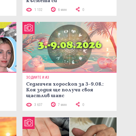
късмета си
1 132
6 мин
0
ЗОДИИТЕ И АЗ
Седмичен хороскоп за 3-9.08.:
Коя зодия ще получи своя
щастлив шанс
3 637
7 мин
0