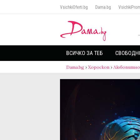
VsichkiOferti.bg
Dama.bg
VsichkiProm
ВСИЧКО ЗА ТЕБ
СВОБОДН
Dama.bg
›
Хороскоп
›
Любопитно