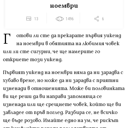
ноември
13
1496
6
Г
отови ли сте да прекарате първия уикенд
на ноември в обятията на любимия човек
или ли сте сигурни, че ще намерите го
откриете този уикенд.
Първият уикенд на ноември няма да ни зарадва с
хубаво време, но може да ни зарадва с приятни
изненади в отношенията. Може би половинката
ви ще реши да ви направи запомняща се
изненада или ще срещнете човек, който ще ви
завладее от пръв поглед. Разбира се, не всичко
ще бъде розово. Имайте едно на ум, че рискът