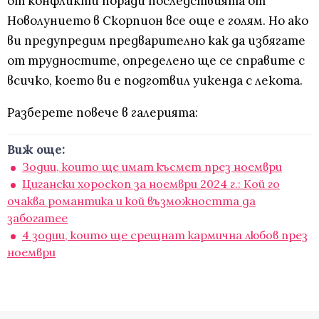
от конфликти поради последствията от
Новолунието в Скорпион все още е голям. Но ако
ви предупредим предварително как да избягате
от трудностите, определено ще се справите с
всичко, което ви е подготвил уикенда с лекота.
Разберете повече в галерията:
Виж още:
Зодии, които ще имат късмет през ноември
Цигански хороскоп за ноември 2024 г.: Кой го
очаква романтика и кой възможността да
забогатее
4 зодии, които ще срещнат кармична любов през
ноември