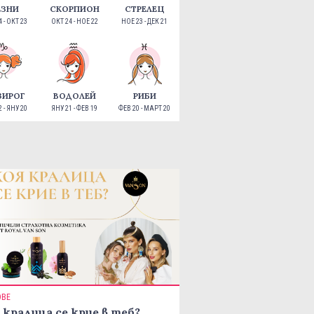
ЕЗНИ
СКОРПИОН
СТРЕЛЕЦ
 - ОКТ 23
ОКТ 24 - НОЕ 22
НОЕ 23 - ДЕК 21
ЗИРОГ
ВОДОЛЕЙ
РИБИ
 - ЯНУ 20
ЯНУ 21 - ФЕВ 19
ФЕВ 20 - МАРТ 20
ОВЕ
 кралица се крие в теб?