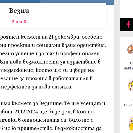
Везни
2 от 6
оятен късмет на 21 декември, особено
чни проекти и социални взаимодействия.
телно успешен за тях в професионален
явят нови възможности за израстване в
О
МАРТ 2
предложение, което ще ги изведе на
елание за промяна в работата или в
 перфектен за нови стъпки.
 има късмет за Везните. Те ще усещат и
ЮНИ 22
ивот. 21.12.2024 ще бъде ден, в който
стъпки в отношенията си, било то с
и в ново приятелство. Възможността да