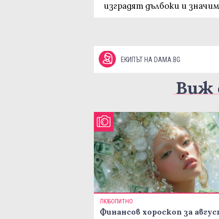
изградят дълбоки и значим
ЕКИПЪТ НА DAMA.BG
Виж 
ЛЮБОПИТНО
Финансов хороскоп за авгу