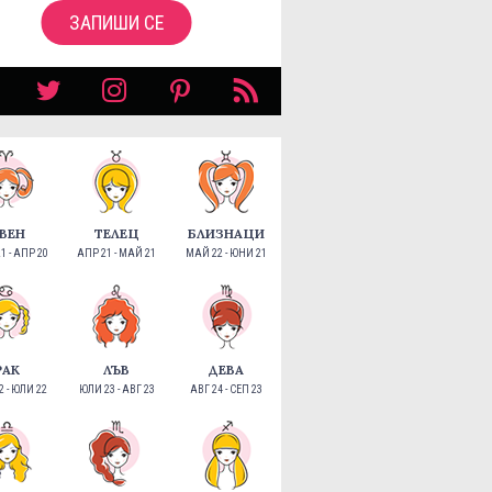
ЗАПИШИ СЕ
ВЕН
ТЕЛЕЦ
БЛИЗНАЦИ
1 - АПР 20
АПР 21 - МАЙ 21
МАЙ 22 - ЮНИ 21
РАК
ЛЪВ
ДЕВА
 - ЮЛИ 22
ЮЛИ 23 - АВГ 23
АВГ 24 - СЕП 23