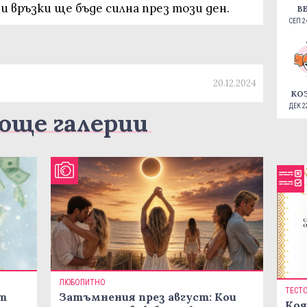
и връзки ще бъде силна през този ден.
В
СЕП 24
20.12.2024
КО
ДЕК 22
още галерии
ЛЮБОПИТНО
ТЕСТ
ст
Затъмнения през август: Кои
Коя