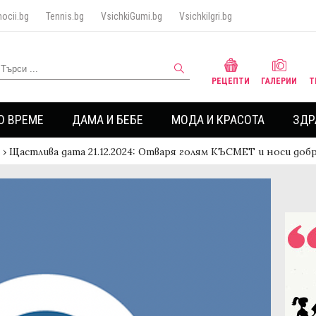
ocii.bg
Tennis.bg
VsichkiGumi.bg
VsichkiIgri.bg
РЕЦЕПТИ
ГАЛЕРИИ
Т
О ВРЕМЕ
ДАМА И БЕБЕ
МОДА И КРАСОТА
ЗДР
›
Щастлива дата 21.12.2024: Отваря голям КЪСМЕТ и носи доб