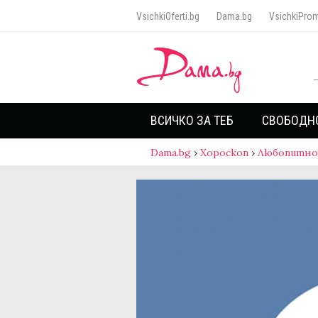
VsichkiOferti.bg
Dama.bg
VsichkiProm
ВСИЧКО ЗА ТЕБ
СВОБОДН
Dama.bg
›
Хороскоп
›
Любопитно