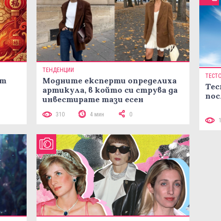
ТЕНДЕНЦИИ
ТЕСТ
ст
Модните експерти определиха
Тес
артикула, в който си струва да
пос
инвестирате тази есен
310
4 мин
0