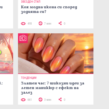
ЗВЕЗДЕН СТИЛ
ни
Коя модна икона си според
зодията си?
493
7 мин
0
ТЕНДЕНЦИИ
.:
Златен час: 7 шикозни идеи за
летен маникюр с ефект на
залез
661
3 мин
0