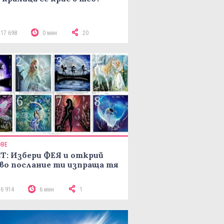
117 698
0 мин
20
ОВЕ
Т: Избери ФЕЯ и открий
во послание ти изпраща тя
16 914
6 мин
1