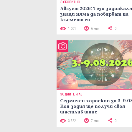
ЛЮБОПИТНО
Август 2026: Тези зодиакал
знаци няма да повярват на
късмета си
1 061
6 мин
0
ЗОДИИТЕ И АЗ
Седмичен хороскоп за 3-9.08
Коя зодия ще получи своя
щастлив шанс
3 522
7 мин
0