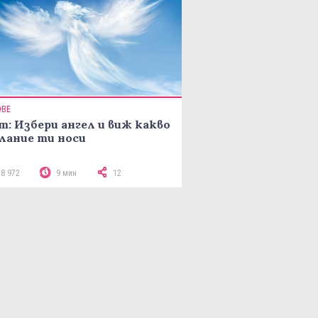
ОВЕ
т: Избери ангел и виж какво
лание ти носи
18 972
9 мин
12