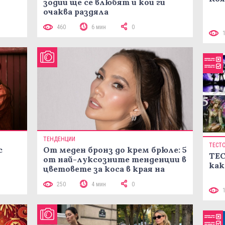
зодии ще се влюбят и кои ги
очаква раздяла
460
6 мин
0
ТЕНДЕНЦИИ
ТЕСТ
с
От меден бронз до крем брюле: 5
ТЕС
от най-луксозните тенденции в
как
цветовете за коса в края на
лятото
250
4 мин
0