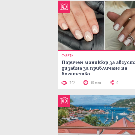
СЪВЕТИ
Паричен маникюр за август:
дизайна за привличане на
богатство
702
15 мин
0