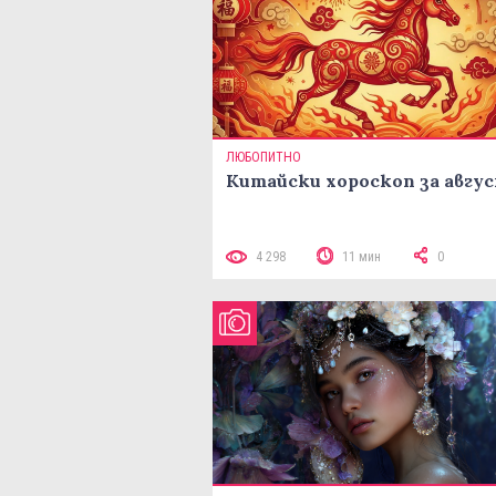
ЛЮБОПИТНО
Китайски хороскоп за авгу
4 298
11 мин
0