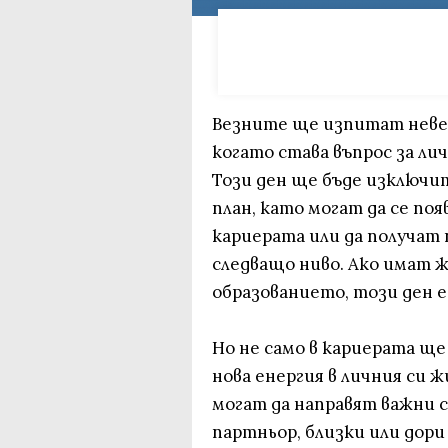
Везните ще изпитат невер
когато става въпрос за ли
Този ден ще бъде изключи
план, като могат да се по
кариерата или да получат 
следващо ниво. Ако имат ж
образованието, този ден е
Но не само в кариерата ще
нова енергия в личния си ж
могат да направят важни 
партньор, близки или дор