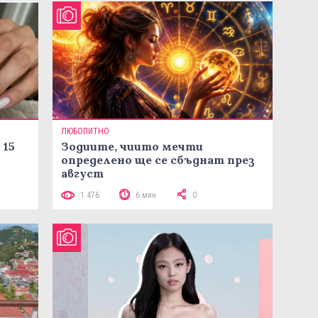
ЛЮБОПИТНО
 15
Зодиите, чиито мечти
определено ще се сбъднат през
август
1 476
6 мин
0