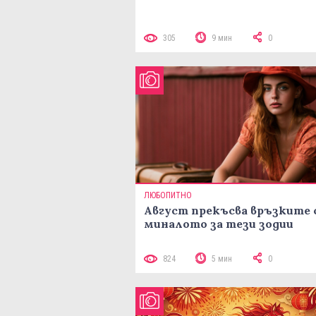
305
9 мин
0
ЛЮБОПИТНО
Август прекъсва връзките 
миналото за тези зодии
824
5 мин
0