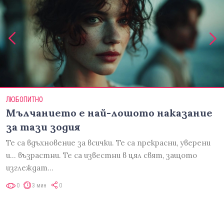
ЛЮБОПИТНО
Мълчанието е най-лошото наказание
за тази зодия
Те са вдъхновение за всички. Те са прекрасни, уверени
и... възрастни. Те са известни в цял свят, защото
изглеждат…
0
3 мин
0