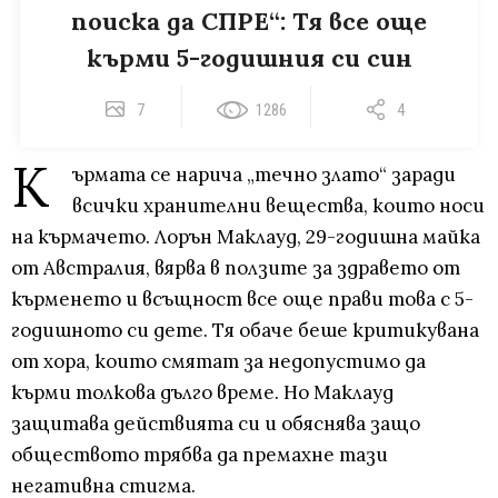
поиска да СПРЕ“: Тя все още
кърми 5-годишния си син
7
1286
4
К
ърмата се нарича „течно злато“ заради
всички хранителни вещества, които носи
на кърмачето. Лорън Маклауд, 29-годишна майка
от Австралия, вярва в ползите за здравето от
кърменето и всъщност все още прави това с 5-
годишното си дете. Тя обаче беше критикувана
от хора, които смятат за недопустимо да
кърми толкова дълго време. Но Маклауд
защитава действията си и обяснява защо
обществото трябва да премахне тази
негативна стигма.