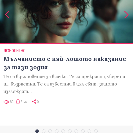
ЛЮБОПИТНО
Мълчанието е най-лошото наказание
за тази зодия
Те са вдъхновение за всички. Те са прекрасни, уверени
и... възрастни. Те са известни в цял свят, защото
изглеждат…
80
3 мин
0