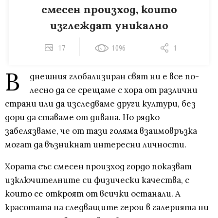
смесен произход, които
изглеждат уникално
17
1096
1
В
днешния глобализиран свят ни е все по-
лесно да се срещаме с хора от различни
страни или да изследваме други култури, без
дори да ставаме от дивана. Но рядко
забелязваме, че от тази голяма взаимовръзка
могат да възникнат интересни личности.
Хората със смесен произход гордо показват
изключителните си физически качества, с
които се откроят от всички останали. А
красотата на следващите герои в галерията ни