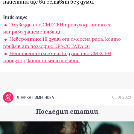
наистина ще ви оставят без думи.
Виж още:
20 звезди със СМЕСЕН произход, които са
направо зашеметяващи
Невероятно: 18 души от смесена раса, които
привличат погледи с КРАСОТАТА си
Нетипична красота: 15 души със СМЕСЕН
произход, които плениха света
05.01.2023
ДОНИКА СИМЕОНОВА
Последни статии