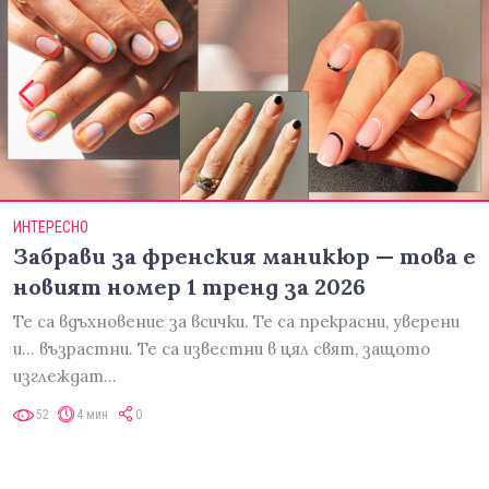
ИНТЕРЕСНО
Забрави за френския маникюр — това е
новият номер 1 тренд за 2026
Те са вдъхновение за всички. Те са прекрасни, уверени
и... възрастни. Те са известни в цял свят, защото
изглеждат…
52
4 мин
0