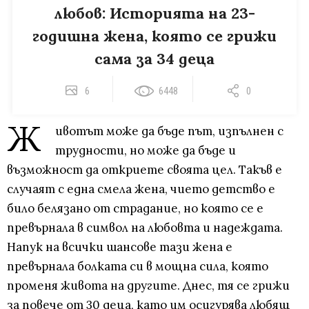
любов: Историята на 23-
годишна жена, която се грижи
сама за 34 деца
6
6448
0
Ж
ивотът може да бъде път, изпълнен с
трудности, но може да бъде и
възможност да откриете своята цел. Такъв е
случаят с една смела жена, чието детство е
било белязано от страдание, но която се е
превърнала в символ на любовта и надеждата.
Напук на всички шансове тази жена е
превърнала болката си в мощна сила, която
променя живота на другите. Днес, тя се грижи
за повече от 30 деца, като им осигурява любящ