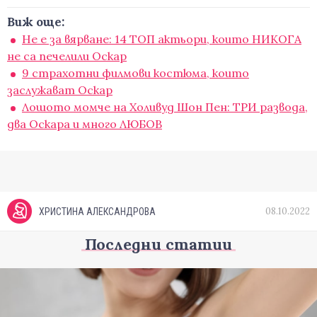
Виж още:
Не е за вярване: 14 ТОП актьори, които НИКОГА
не са печелили Оскар
9 страхотни филмови костюма, които
заслужават Оскар
Лошото момче на Холивуд Шон Пен: ТРИ развода,
два Оскара и много ЛЮБОВ
08.10.2022
ХРИСТИНА АЛЕКСАНДРОВА
Последни статии