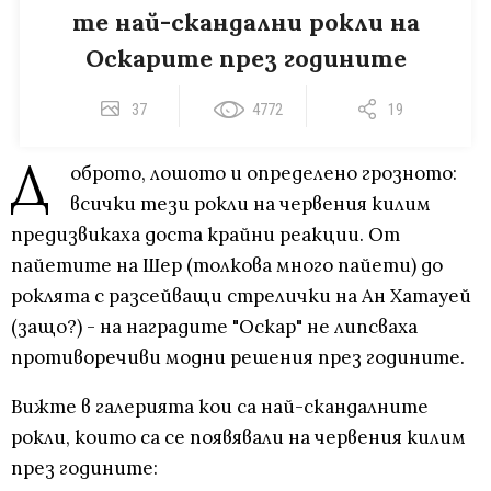
те най-скандални рокли на
Оскарите през годините
37
4772
19
Д
оброто, лошото и определено грозното:
всички тези рокли на червения килим
предизвикаха доста крайни реакции. От
пайетите на Шер (толкова много пайети) до
роклята с разсейващи стрелички на Ан Хатауей
(защо?) - на наградите "Оскар" не липсваха
противоречиви модни решения през годините.
Вижте в галерията кои са най-скандалните
рокли, които са се появявали на червения килим
през годините: