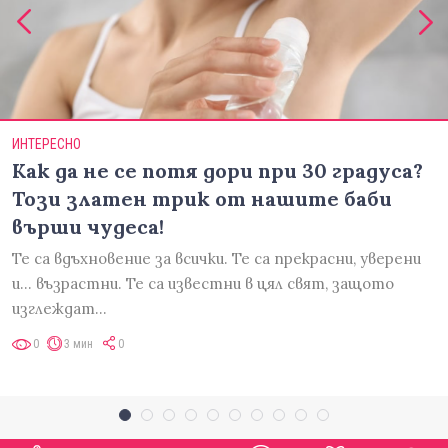
ИНТЕРЕСНО
Как да не се потя дори при 30 градуса?
Този златен трик от нашите баби
върши чудеса!
Те са вдъхновение за всички. Те са прекрасни, уверени
и... възрастни. Те са известни в цял свят, защото
изглеждат…
0
3 мин
0