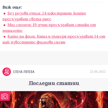
Виж още:
Без розови очила: 24 илюстрации, които
пресъздават света днес
Мил спомен: 19 души пресъздават снимки от
миналото
Като на филм: Баща и дъщеря пресъздават 14 от
най-известните филмови сцени
22.06.2022
ЕЛЕНА ЛЯПЕВА
Последни статии