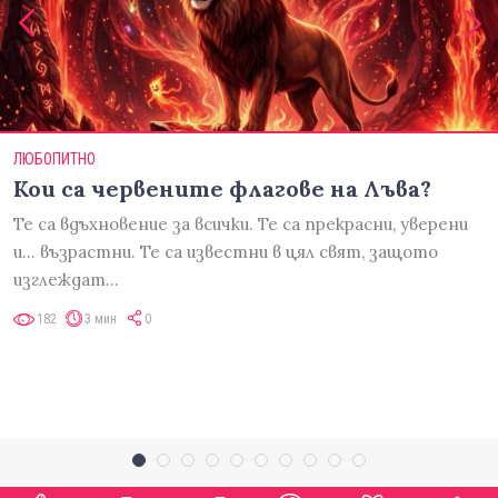
ЛЮБОПИТНО
Кои са червените флагове на Лъва?
Те са вдъхновение за всички. Те са прекрасни, уверени
и... възрастни. Те са известни в цял свят, защото
изглеждат…
182
3 мин
0