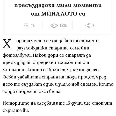
пресъздадоха мили моменти
от МИНАЛОТО си
16
1336
8
Х
ората често се отдават на спомени,
разглеждайки старите семейни
фотоалбуми. Някои дори се стараят да
пресъздадат определени моменти от
миналото, които са били специални за тях.
Освен забавната страна на този процес, чрез
него те създават един изцяло нов спомен, който
гордо споделят със света.
Историите на следващите 15 души ще стоплят
сърцата ви.