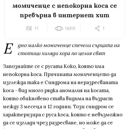
момиченце с непокорна коса се
превърна в интернет хит
11
16310
1
Е
дно малко момиченце спечели сърцата на
стотици хиляди хора по целия свят
Запознайте се с русата Коко, която има
непокорна коса. Причината момиченцето да
изглежда така е Синдрома на неразресваната
коса - вид много рядка аномалия на косата,
която обикновено става видима на възраст
между 3 месеца и 12 години. Този синдром се
характеризира с руса коса, която е невъзможно
да се изглади чрез разресване, но може да се