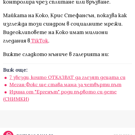
контролира чрез сплитане или връзване.
Майката на Коко, Крис Стефансън, показва как
изглежда този синдром в социалните мрежи.
Видеоклиповете на Коко имат милиони
гледания в
TikTok
.
Вижте сладкото мъниче в галерията ни:
Виж още:
7 звезди, които ОТКАЗВАТ да глезят децата си
Меган Фокс ще става мама за четвърти път
Ирина от "Ергенът" роди първото си дете
(СНИМКИ)