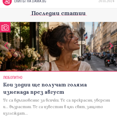
20.11.2024
ЕКИПЪТ НА DAMA.BG
Последни статии
ЛЮБОПИТНО
Кои зодии ще получат голяма
изненада през август
Те са вдъхновение за всички. Те са прекрасни, уверени
и... възрастни. Те са известни в цял свят, защото
изглеждат…