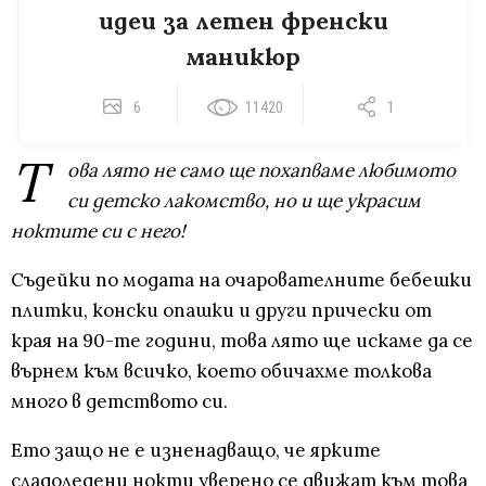
идеи за летен френски
маникюр
6
11420
1
Т
ова лято не само ще похапваме любимото
си детско лакомство, но и ще украсим
ноктите си с него!
Съдейки по модата на очарователните бебешки
плитки, конски опашки и други прически от
края на 90-те години, това лято ще искаме да се
върнем към всичко, което обичахме толкова
много в детството си.
Ето защо не е изненадващо, че ярките
сладоледени нокти уверено се движат към това