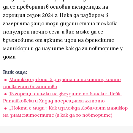
да се превърнат в основна тенденция на
горещия сезон 2024 г. Нека да разберем в
галерията защо този дизайн стана толкова
популярен точно сега, а вие може да се
вдъхновите от ярките идеи на френските
маникюри и да научите как да ги повторите у
дома:
Виж още:
Маникюр за юни: 5 дизайна на ноктите, които
привличат богатство
15 горещи снимки на звездите по бански: Шейк,
Ратайковски и Хадид посрещнаха лятото
„Нокти с миди“: Как изглежда любимият маникюр
на знаменитостите (и как да го повторите)