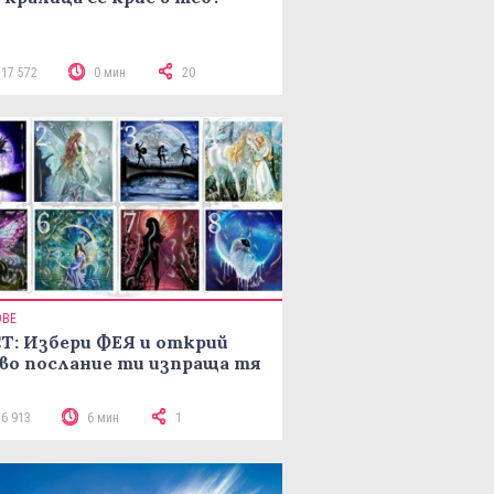
117 572
0 мин
20
ОВЕ
Т: Избери ФЕЯ и открий
во послание ти изпраща тя
16 913
6 мин
1