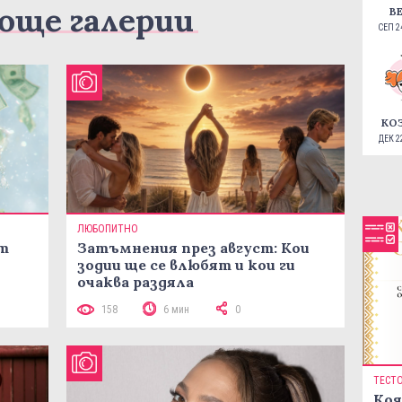
още галерии
В
СЕП 24
КО
ДЕК 22
ЛЮБОПИТНО
ст
Затъмнения през август: Кои
зодии ще се влюбят и кои ги
очаква раздяла
158
6 мин
0
ТЕСТ
Коя