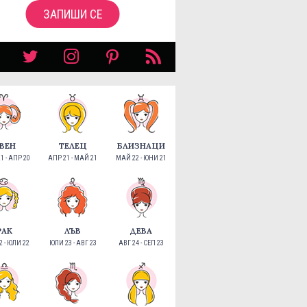
ЗАПИШИ СЕ
ВЕН
ТЕЛЕЦ
БЛИЗНАЦИ
1 - АПР 20
АПР 21 - МАЙ 21
МАЙ 22 - ЮНИ 21
РАК
ЛЪВ
ДЕВА
 - ЮЛИ 22
ЮЛИ 23 - АВГ 23
АВГ 24 - СЕП 23