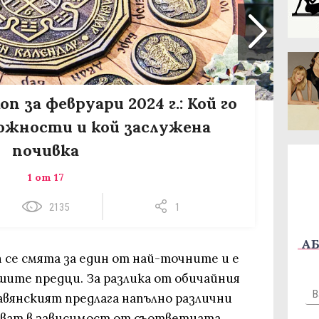
п за февруари 2024 г.: Кой го
ожности и кой заслужена
почивка
1 от 17
2135
1
АБ
 се смята за един от най-точните и е
шите предци. За разлика от обичайния
авянският предлага напълно различни
ават в зависимост от съответната