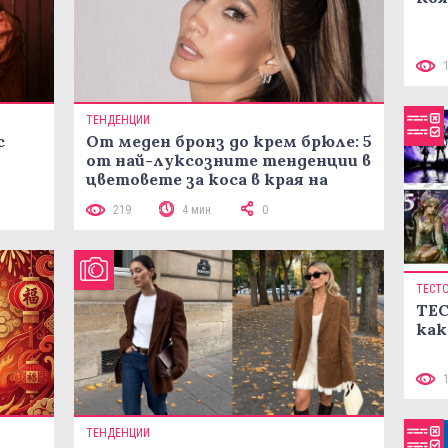
ТЕНДЕНЦИИ
с
От меден бронз до крем брюле: 5
от най-луксозните тенденции в
цветовете за коса в края на
лятото
219
4 мин
0
ТЕСТ
ТЕС
как
ТЕНДЕНЦИИ