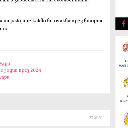
 на раждане какво ви очаква през втория
ина.
О
уари
МАРТ 2
е зодии през 2024
уари
ЮНИ 22
27.01.2024