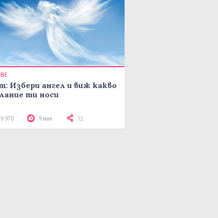
ОВЕ
т: Избери ангел и виж какво
лание ти носи
18 970
9 мин
12