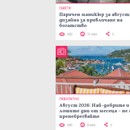
СЪВЕТИ
Паричен маникюр за август:
дизайна за привличане на
богатство
680
15 мин
0
ЛЮБОПИТНО
Август 2026: Най-добрите и
лошите дни от месеца – не 
пренебрегвайте
680
8 мин
0