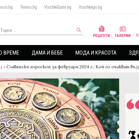
ocii.bg
Tennis.bg
VsichkiGumi.bg
VsichkiIgri.bg
РЕЦЕПТИ
ГАЛЕРИИ
Т
О ВРЕМЕ
ДАМА И БЕБЕ
МОДА И КРАСОТА
ЗДР
аз
›
Славянски хороскоп за февруари 2024 г.: Кой го очакват 