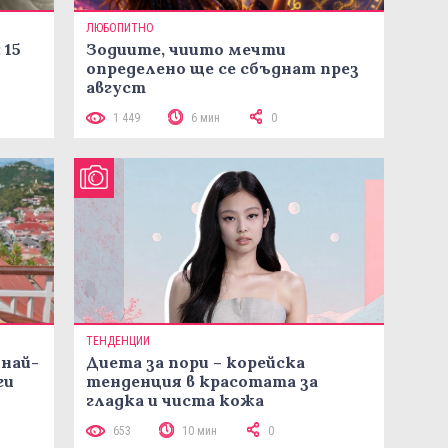
ЛЮБОПИТНО
 15
Зодиите, чиито мечти
определено ще се сбъднат през
август
1 449
6 мин
0
ТЕНДЕНЦИИ
 най-
Диета за пори – корейска
ги
тенденция в красотата за
гладка и чиста кожа
653
10 мин
0