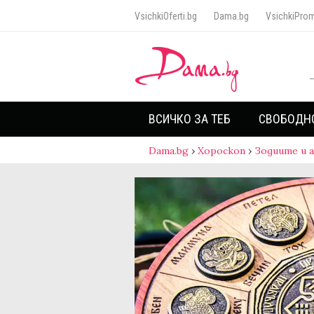
VsichkiOferti.bg
Dama.bg
VsichkiProm
ВСИЧКО ЗА ТЕБ
СВОБОДН
Dama.bg
›
Хороскоп
›
Зодиите и 