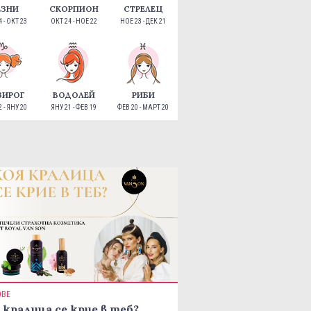
ЕЗНИ
СКОРПИОН
СТРЕЛЕЦ
 - ОКТ 23
ОКТ 24 - НОЕ 22
НОЕ 23 - ДЕК 21
ЗИРОГ
ВОДОЛЕЙ
РИБИ
 - ЯНУ 20
ЯНУ 21 - ФЕВ 19
ФЕВ 20 - МАРТ 20
ОВЕ
 кралица се крие в теб?