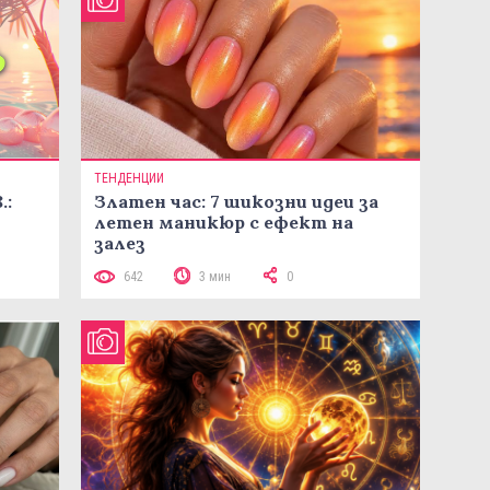
ТЕНДЕНЦИИ
.:
Златен час: 7 шикозни идеи за
летен маникюр с ефект на
залез
642
3 мин
0