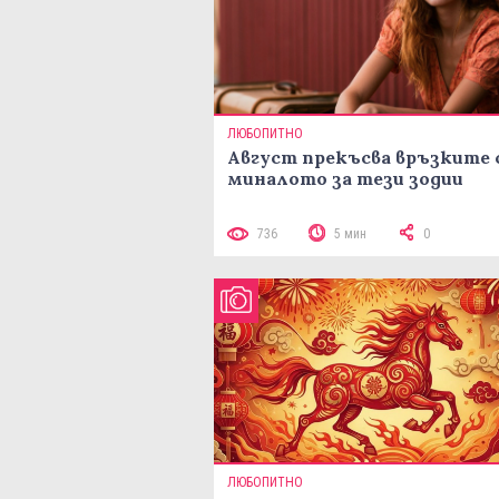
ЛЮБОПИТНО
Август прекъсва връзките 
миналото за тези зодии
736
5 мин
0
ЛЮБОПИТНО