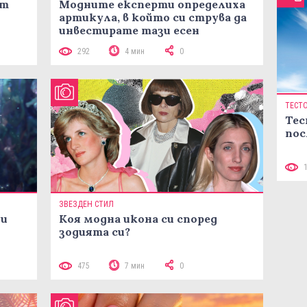
ст
Модните експерти определиха
артикула, в който си струва да
инвестирате тази есен
292
4 мин
0
ТЕСТ
Тес
пос
ЗВЕЗДЕН СТИЛ
ни
Коя модна икона си според
зодията си?
475
7 мин
0