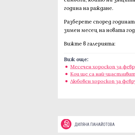
година на раждане.
Разберете според годината
зимен месец на новата год
Вижте в галерията:
Виж още:
Месечен хороскоп за февр
Кои ще са най-щастливит
Любовен хороскоп за февр
ДИЛЯНА ПАНАЙОТОВА