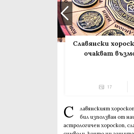
Славянски хороско
очакват възм
17
С
лавянският хороскоп
бил използван от на
астрологичен хороскоп, сл
символи, които ни защит