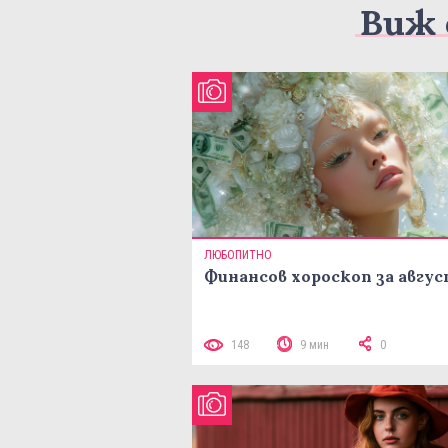
Виж 
ЛЮБОПИТНО
Финансов хороскоп за авгу
148
9 мин
0