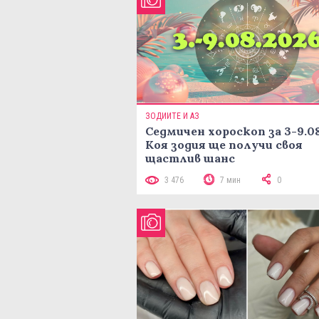
ЗОДИИТЕ И АЗ
Седмичен хороскоп за 3-9.08
Коя зодия ще получи своя
щастлив шанс
3 476
7 мин
0