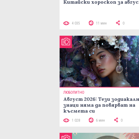
Китайски хороскоп за авгу
4 035
11 мин
0
ЛЮБОПИТНО
Август 2026: Тези зодиакал
знаци няма да повярват на
късмета си
1 028
6 мин
0