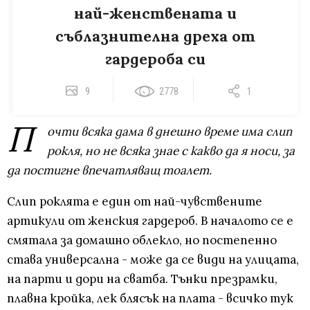
най-женствената и
съблазнителна дреха от
гардероба си
9
2778
1
П
очти всяка дама в днешно време има слип
рокля, но не всяка знае с какво да я носи, за
да постигне впечатляващ тоалет.
Слип роклята е един от най-чувствените
артикули от женския гардероб. В началото се е
смятала за домашно облекло, но постепенно
става универсална - може да се види на улицата,
на парти и дори на сватба. Тънки презрамки,
плавна кройка, лек блясък на плата - всичко тук