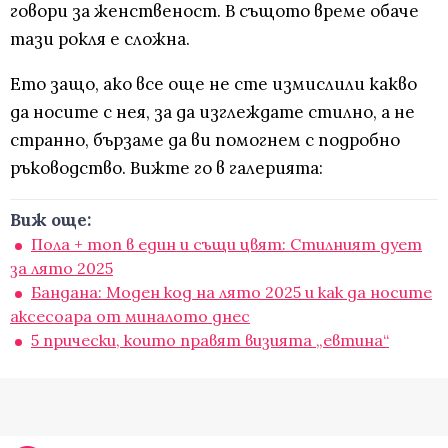
говори за женственост. В същото време обаче
тази рокля е сложна.
Ето защо, ако все още не сте измислили какво
да носите с нея, за да изглеждате стилно, а не
странно, бързаме да ви помогнем с подробно
ръководство. Вижте го в галерията:
Виж още:
Пола + топ в един и същи цвят: Стилният дует
за лято 2025
Бандана: Моден код на лято 2025 и как да носите
аксесоара от миналото днес
5 прически, които правят визията „евтина“