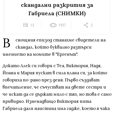
скандални разкрития за
Габриела (СНИМКИ)
12
1937
2
В
снощния епизод станахме свидетели на
скандал, който буквално разтърси
имението на момите в "Ергенът".
Докато Алек си говори с Теа, Виктория, Надя,
Йоана и Мария пускат в сила плана си, за който
говориха по-рано през деня. Първо създават
впечатление, че съчустват на двете сестри и
че искат да се държат мило с тях, но това е само
привидно. Изненадващо Виктория пита
Габриела дали наистина има гадже, което я чака