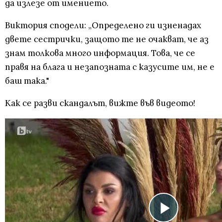
да излезе от имението.
Виктория сподели: „Определено ги изненадах
двете сестрички, защото те не очакват, че аз
знам толкова много информация. Това, че се
правя на блага и незапозната с казусите им, не е
баш така."
Как се разви скандалът, вижте във видеото!