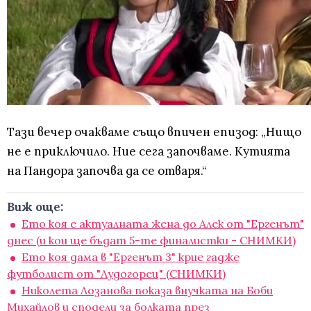
Тази вечер очакваме също впичен епизод: „Нищо
не е приключило. Ние сега започваме. Кутията
на Пандора започва да се отваря.“
Виж още:
Ето коя е актуалната жена до Алек от "Ергенът"
днес (и кои ще бъдат 5-те финалистки - СНИМКИ)
Ето коя дама в "Ергенът 3" крие гадже
футболист от "Лудогорец" (СНИМКИ)
Николета Лозанова показа внучката на Боби
Михайлов и сподели за болката през