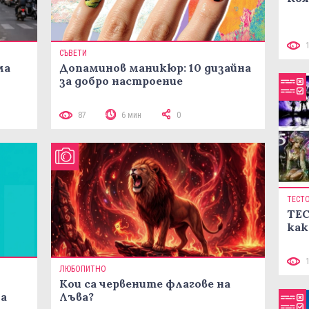
СЪВЕТИ
ма
Допаминов маникюр: 10 дизайна
за добро настроение
87
6 мин
0
ТЕСТ
ТЕС
как
ЛЮБОПИТНО
Кои са червените флагове на
ма
Лъва?