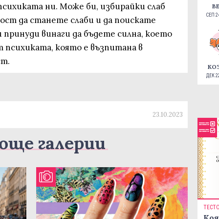
сихиката ни. Може би, избирайки слаб
В
СЕП 24
ост да станете слаби и да поискате
 принуди винаги да бъдете силна, което
от психиката, която е възпитана в
ст.
КО
ДЕК 22
23.10.2023
още галерии
ТЕСТ
Коя