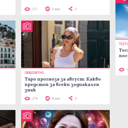
227
3 мин
0
ТЕСТ
Тес
пос
ЛЮБОПИТНО
Таро прогноза за август: Какво
предстои за всеки зодиакален
знак
278
8 мин
0