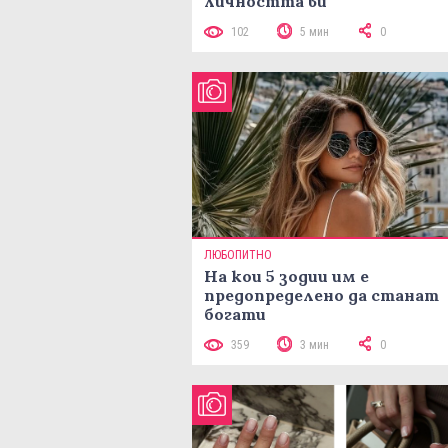
личността ви
102
5 мин
0
ЛЮБОПИТНО
На кои 5 зодии им е
предопределено да станат
богати
359
3 мин
0