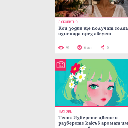
ЛЮБОПИТНО
Кои зодии ще получат голя
изненада през август
91
6 мин
0
ТЕСТОВЕ
Тест: Изберете цвете и
разберете какъв аромат и