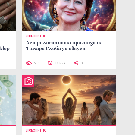
ЛЮБОПИТНО
Астрологичната прогноза на
икюр
Тамара Глоба за август
550
14 мин
0
ЛЮБОПИТНО