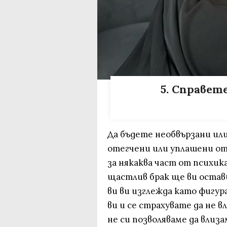
5. Справет
Да бъдете необвързани или
отегчени или уплашени от
за някаква част от психик
щастлив брак ще ви остав
ви ви изглежда като фигу
ви и се страхувате да не в
не си позволяваме да влиз