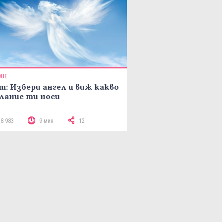
ОВЕ
т: Избери ангел и виж какво
лание ти носи
18 983
9 мин
12