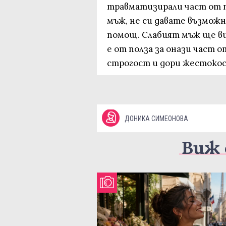
травматизирали част от п
мъж, не си давате възможн
помощ. Слабият мъж ще ви
е от полза за онази част 
строгост и дори жестоко
ДОНИКА СИМЕОНОВА
Виж 