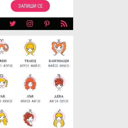
ЗАПИШИ СЕ
ВЕН
ТЕЛЕЦ
БЛИЗНАЦИ
1 - АПР 20
АПР 21 - МАЙ 21
МАЙ 22 - ЮНИ 21
РАК
ЛЪВ
ДЕВА
 - ЮЛИ 22
ЮЛИ 23 - АВГ 23
АВГ 24 - СЕП 23