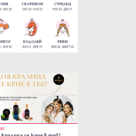
ЕЗНИ
СКОРПИОН
СТРЕЛЕЦ
 - ОКТ 23
ОКТ 24 - НОЕ 22
НОЕ 23 - ДЕК 21
ЗИРОГ
ВОДОЛЕЙ
РИБИ
 - ЯНУ 20
ЯНУ 21 - ФЕВ 19
ФЕВ 20 - МАРТ 20
ОВЕ
 кралица се крие в теб?