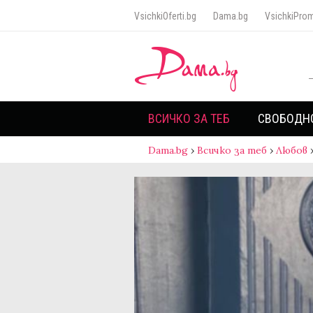
VsichkiOferti.bg
Dama.bg
VsichkiProm
ВСИЧКО ЗА ТЕБ
СВОБОДН
Dama.bg
›
Всичко за теб
›
Любов