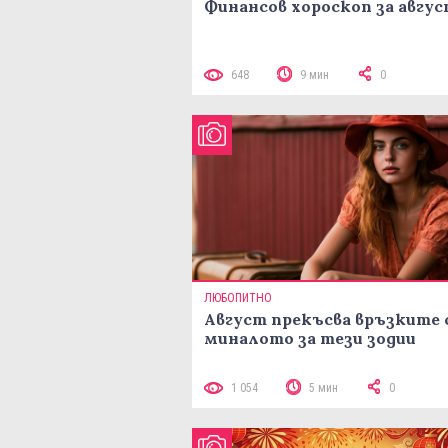
Финансов хороскоп за авгу
648
9 мин
0
ЛЮБОПИТНО
Август прекъсва връзките 
миналото за тези зодии
1 054
5 мин
0