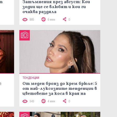
ст
Затъмнения през август: Кои
зодии ще се влюбят и кои ги
очаква раздяла
885
6 мин
0
ТЕНДЕНЦИИ
с
От меден бронз до крем брюле: 5
от най-луксозните тенденции в
цветовете за коса в края на
лятото
343
4 мин
0