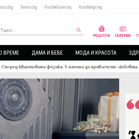
ocii.bg
Tennis.bg
VsichkiGumi.bg
VsichkiIgri.bg
РЕЦЕПТИ
ГАЛЕРИИ
Т
О ВРЕМЕ
ДАМА И БЕБЕ
МОДА И КРАСОТА
ЗДР
›
Според квантовата физика: 5 начина да привлечете любовта