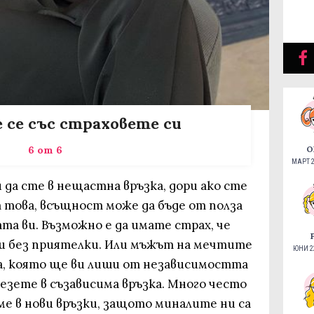
е се със страховете си
6 от 6
О
МАРТ 2
 да сте в нещастна връзка, дори ако сте
 това, всъщност може да бъде от полза
ата ви. Възможно е да имате страх, че
и без приятелки. Или мъжът на мечтите
ЮНИ 22
ра, която ще ви лиши от независимостта
лезете в съзависима връзка. Много често
аме в нови връзки, защото миналите ни са