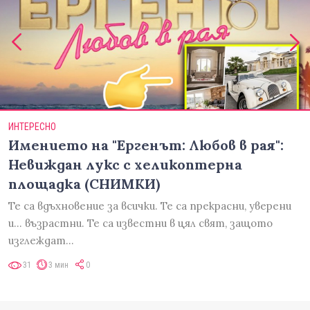
ИНТЕРЕСНО
Имението на "Ергенът: Любов в рая":
Невиждан лукс с хеликоптерна
площадка (СНИМКИ)
Те са вдъхновение за всички. Те са прекрасни, уверени
и... възрастни. Те са известни в цял свят, защото
изглеждат…
31
3 мин
0