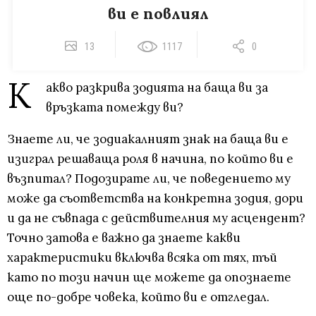
ви е повлиял
13
1117
0
К
акво разкрива зодията на баща ви за
връзката помежду ви?
Знаете ли, че зодиакалният знак на баща ви е
изиграл решаваща роля в начина, по който ви е
възпитал? Подозирате ли, че поведението му
може да съответства на конкретна зодия, дори
и да не съвпада с действителния му асцендент?
Точно затова е важно да знаете какви
характеристики включва всяка от тях, тъй
като по този начин ще можете да опознаете
още по-добре човека, който ви е отгледал.