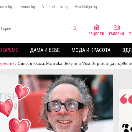
ocii.bg
Tennis.bg
VsichkiGumi.bg
VsichkiIgri.bg
РЕЦЕПТИ
ГАЛЕРИИ
Т
О ВРЕМЕ
ДАМА И БЕБЕ
МОДА И КРАСОТА
ЗДР
ересно
›
Стил и класа: Моника Белучи и Тим Бъртън за първи 