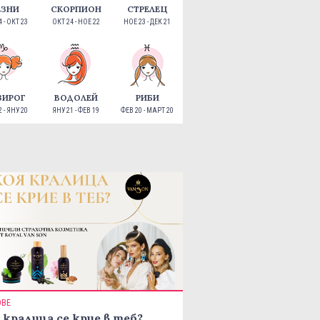
ЕЗНИ
СКОРПИОН
СТРЕЛЕЦ
 - ОКТ 23
ОКТ 24 - НОЕ 22
НОЕ 23 - ДЕК 21
ЗИРОГ
ВОДОЛЕЙ
РИБИ
 - ЯНУ 20
ЯНУ 21 - ФЕВ 19
ФЕВ 20 - МАРТ 20
ОВЕ
 кралица се крие в теб?