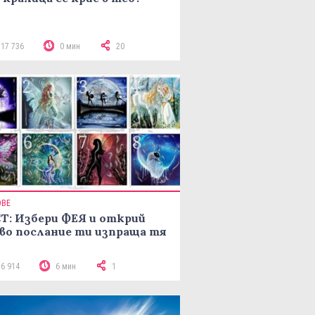
117 736
0 мин
20
ОВЕ
Т: Избери ФЕЯ и открий
во послание ти изпраща тя
16 914
6 мин
1