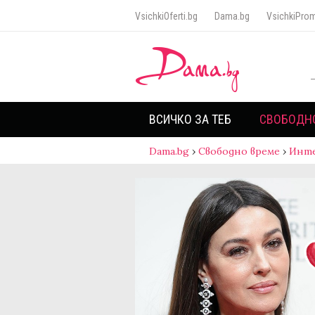
VsichkiOferti.bg
Dama.bg
VsichkiProm
ВСИЧКО ЗА ТЕБ
СВОБОДН
Dama.bg
›
Свободно време
›
Инт