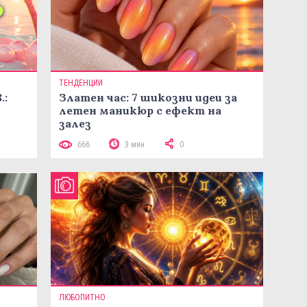
ТЕНДЕНЦИИ
.:
Златен час: 7 шикозни идеи за
летен маникюр с ефект на
залез
666
3 мин
0
ЛЮБОПИТНО