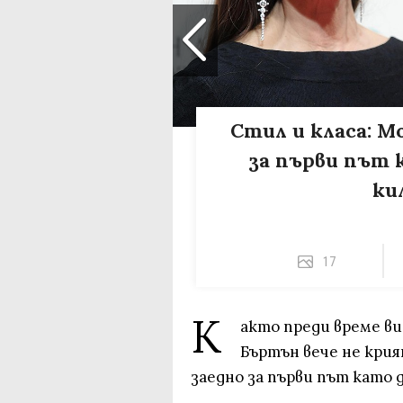
Стил и класа: М
за първи път 
ки
17
К
акто преди време ви
Бъртън вече не крия
заедно за първи път като 