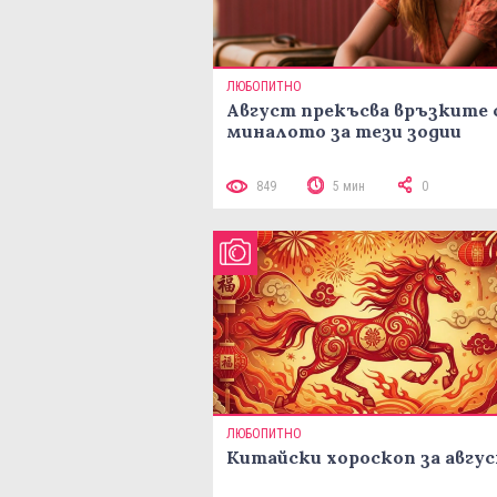
ЛЮБОПИТНО
Август прекъсва връзките 
миналото за тези зодии
849
5 мин
0
ЛЮБОПИТНО
Китайски хороскоп за авгу