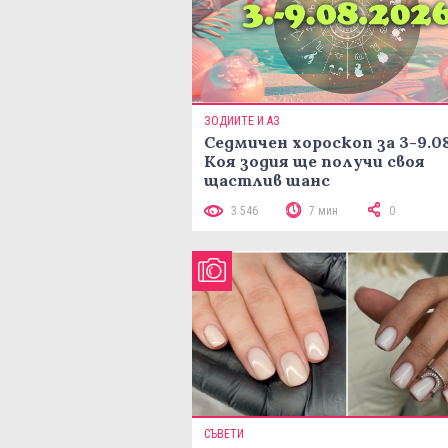
ЗОДИИТЕ И АЗ
Седмичен хороскоп за 3-9.08
Коя зодия ще получи своя
щастлив шанс
3 546
7 мин
0
СЪВЕТИ