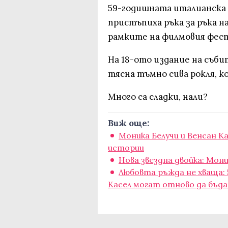
59-годишната италианска
пристъпиха ръка за ръка на
рамките на филмовия фест
На 18-ото издание на съб
тясна тъмно сива рокля, к
Много са сладки, нали?
Виж още:
Моника Белучи и Венсан К
истории
Нова звездна двойка: Мон
Любовта ръжда не хваща: 
Касел могат отново да бъд