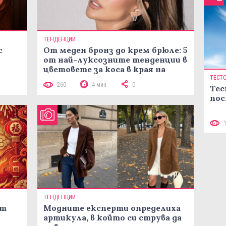
ТЕНДЕНЦИИ
с
От меден бронз до крем брюле: 5
от най-луксозните тенденции в
цветовете за коса в края на
лятото
ТЕСТ
260
4 мин
0
Тес
пос
ТЕНДЕНЦИИ
ст
Модните експерти определиха
артикула, в който си струва да