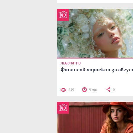
ЛЮБОПИТНО
Финансов хороскоп за авгу
349
9 мин
0