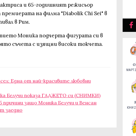
 актриса и 65-годишният режисьор
 премиерата на филма "Diabolik Chi Sei" в
ивал в Рим.
итието Моника подчерта фигурата си в
оято съчета с изящни високи токчета.
О
МАРТ 2
асел: Една от най-красивите любовни
ика Белучи показа ГАДЖЕТО си (СНИМКИ)
5 причини защо Моника Белучи и Венсан
ЮНИ 22
ат заедно