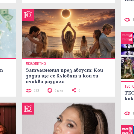
ЛЮБОПИТНО
ст
Затъмнения през август: Кои
зодии ще се влюбят и кои ги
очаква раздяла
ТЕСТ
522
6 мин
0
ТЕС
как