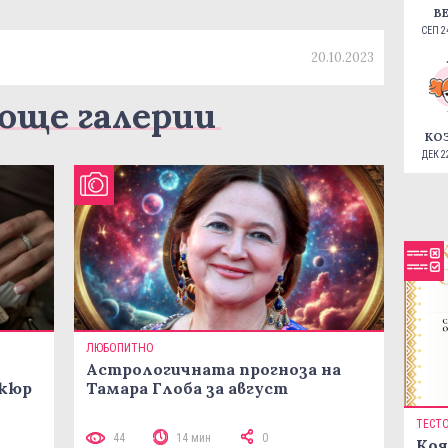
В
СЕП 24
20.10.2023
още галерии
КО
ДЕК 22
ЛЮБОПИТНО
Астрологичната прогноза на
икюр
Тамара Глоба за август
ТЕСТ
44
14 мин
0
Коя