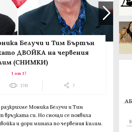
оника Белучи и Тим Бъртън
като ДВОЙКА на червения
лим (СНИМКИ)
1 от 17
3741
7
АБ
 разкрихме Моника Белучи и Тим
т връзката си. Но снощи се появиха
двойка и дори минаха по червения килим.