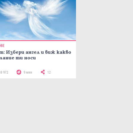
ОВЕ
т: Избери ангел и виж какво
лание ти носи
18 972
9 мин
12