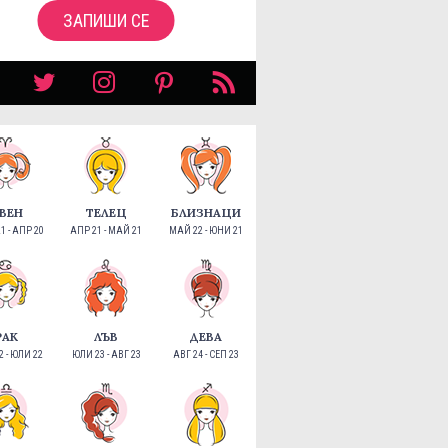
ЗАПИШИ СЕ
ВЕН
ТЕЛЕЦ
БЛИЗНАЦИ
1 - АПР 20
АПР 21 - МАЙ 21
МАЙ 22 - ЮНИ 21
РАК
ЛЪВ
ДЕВА
 - ЮЛИ 22
ЮЛИ 23 - АВГ 23
АВГ 24 - СЕП 23