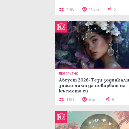
4 490
11 мин
0
ЛЮБОПИТНО
Август 2026: Тези зодиакал
знаци няма да повярват на
късмета си
1 072
6 мин
0