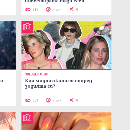
инвестирате тази есен
316
4 мин
0
ЗВЕЗДЕН СТИЛ
ни
Коя модна икона си според
зодията си?
503
7 мин
0