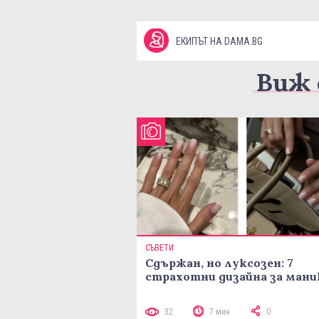
ЕКИПЪТ НА DAMA.BG
Виж 
СЪВЕТИ
Сдържан, но луксозен: 7
страхотни дизайна за ман
32
7 мин
0