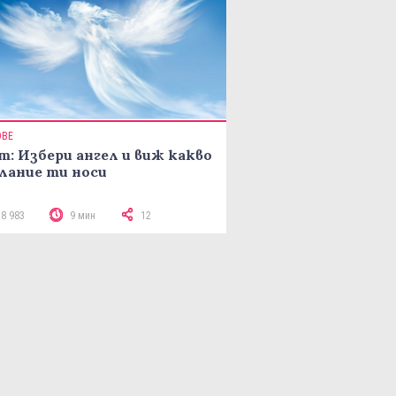
ОВЕ
т: Избери ангел и виж какво
лание ти носи
18 983
9 мин
12