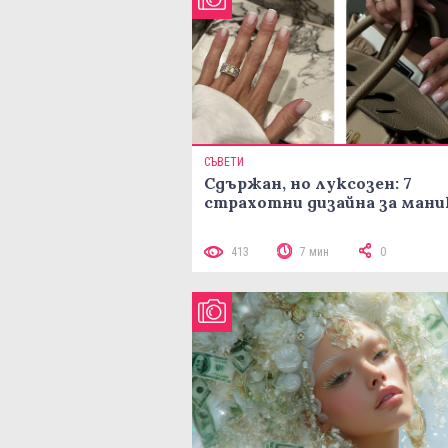
СЪВЕТИ
Сдържан, но луксозен: 7
страхотни дизайна за ман
413
7 мин
0