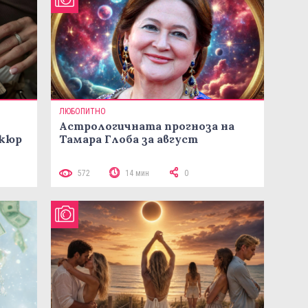
ЛЮБОПИТНО
Астрологичната прогноза на
икюр
Тамара Глоба за август
572
14 мин
0