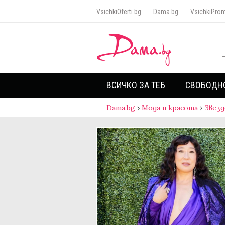
VsichkiOferti.bg
Dama.bg
VsichkiProm
ВСИЧКО ЗА ТЕБ
СВОБОДН
Dama.bg
›
Мода и красота
›
Звезд