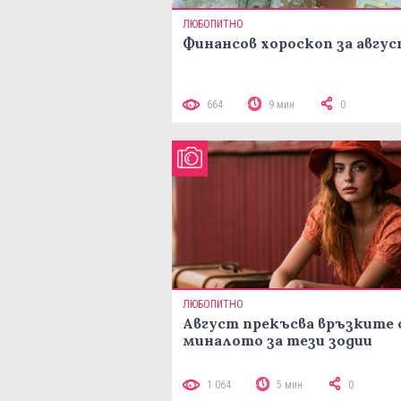
ЛЮБОПИТНО
Финансов хороскоп за авгу
664
9 мин
0
ЛЮБОПИТНО
Август прекъсва връзките 
миналото за тези зодии
1 064
5 мин
0