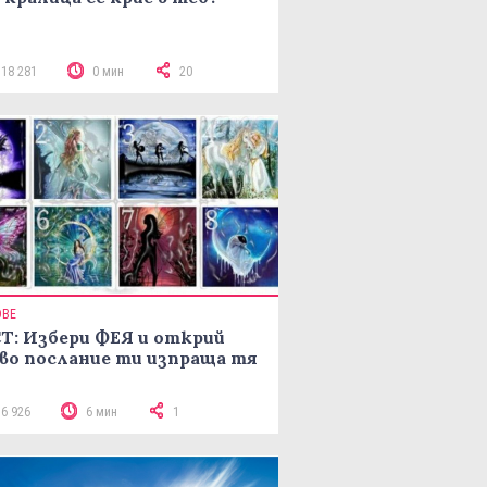
118 281
0 мин
20
ОВЕ
Т: Избери ФЕЯ и открий
во послание ти изпраща тя
16 926
6 мин
1