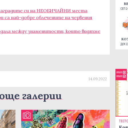
В
СЕП 24
 наградите си на НЕОБИЧАЙНИ места
и са най-добре облечените на червения
андала между знаменитости, които видяхме
КО
ДЕК 22
14.09.2022
още галерии
ТЕСТ
Коя