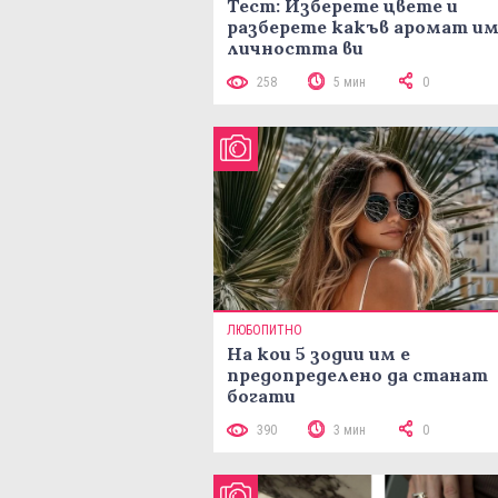
Тест: Изберете цвете и
разберете какъв аромат и
личността ви
258
5 мин
0
ЛЮБОПИТНО
На кои 5 зодии им е
предопределено да станат
богати
390
3 мин
0