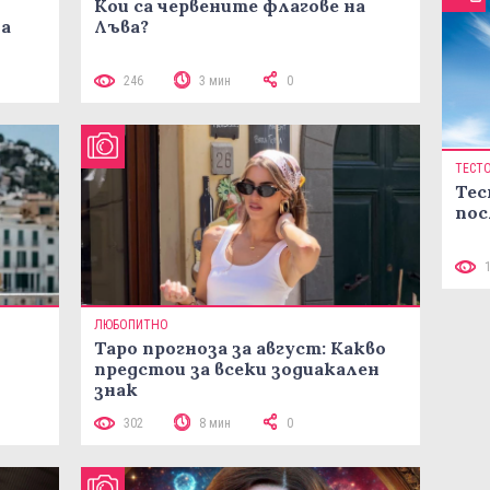
Кои са червените флагове на
ма
Лъва?
246
3 мин
0
ТЕСТ
Тес
пос
ЛЮБОПИТНО
Таро прогноза за август: Какво
предстои за всеки зодиакален
знак
302
8 мин
0