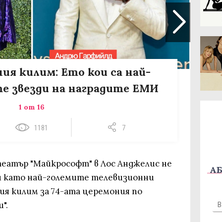
ия килим: Ето кои са най-
е звезди на наградите ЕМИ
1 от 16
1181
7
театър "Майкрософт" в Лос Анджелис не
АБ
й като най-големите телевизионни
ния килим за 74-ата церемония по
".