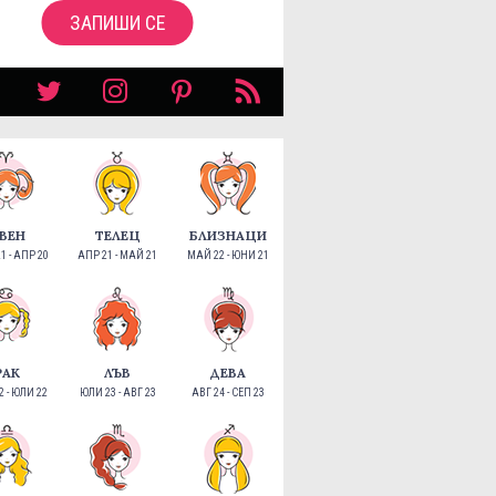
ЗАПИШИ СЕ
ВЕН
ТЕЛЕЦ
БЛИЗНАЦИ
1 - АПР 20
АПР 21 - МАЙ 21
МАЙ 22 - ЮНИ 21
РАК
ЛЪВ
ДЕВА
 - ЮЛИ 22
ЮЛИ 23 - АВГ 23
АВГ 24 - СЕП 23