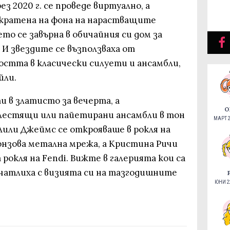
з 2020 г. се проведе виртуално, а
кратена на фона на нарастващите
ето се завърна в обичайния си дом за
. И звездите се възползваха от
стта в класически силуети и ансамбли,
йли.
 в златисто за вечерта, а
О
лестящи или пайетирани ансамбли в тон
МАРТ 2
Лили Джеймс се открояваше в рокля на
онзова метална мрежа, а Кристина Ричи
окля на Fendi. Вижте в галерията кои са
ечатлиха с визията си на тазгодишните
ЮНИ 22