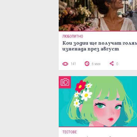
ЛЮБОПИТНО
Кои зодии ще получат голя
изненада през август
141
6 мин
0
ТЕСТОВЕ