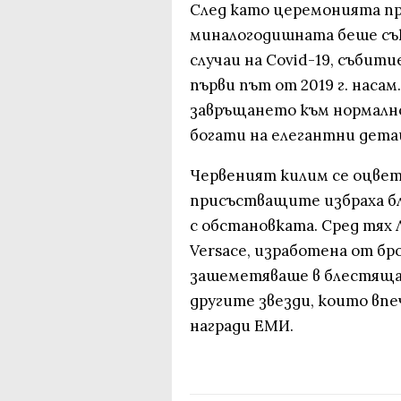
След като церемонията пре
миналогодишната беше съ
случаи на Covid-19, събити
първи път от 2019 г. насам
завръщането към нормално
богати на елегантни дета
Червеният килим се оцвети
присъстващите избраха б
с обстановката. Сред тях 
Versace, изработена от бр
зашеметяваше в блестяща р
другите звезди, които вп
награди ЕМИ.