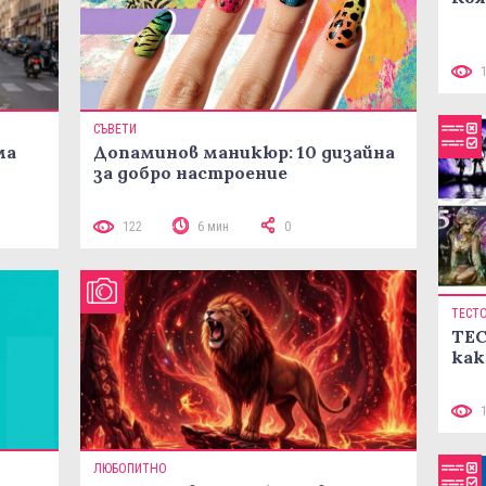
СЪВЕТИ
ма
Допаминов маникюр: 10 дизайна
за добро настроение
122
6 мин
0
ТЕСТ
ТЕС
как
ЛЮБОПИТНО