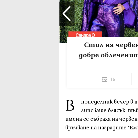
Стил на червен
добре облеченит
16
В
понеделник вечер в 
липсваше блясък, тъ
имена се събраха на черве
връчване на наградите "Еми