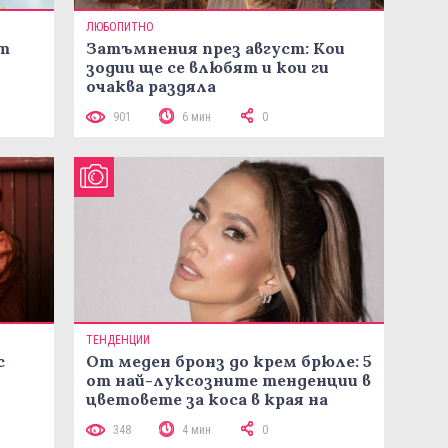
ЛЮБОПИТНО
ст
Затъмнения през август: Кои
зодии ще се влюбят и кои ги
очаква раздяла
901
6 мин
0
ТЕНДЕНЦИИ
с
От меден бронз до крем брюле: 5
от най-луксозните тенденции в
цветовете за коса в края на
лятото
348
4 мин
0