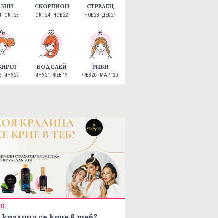
ЕЗНИ
СКОРПИОН
СТРЕЛЕЦ
 - ОКТ 23
ОКТ 24 - НОЕ 22
НОЕ 23 - ДЕК 21
ЗИРОГ
ВОДОЛЕЙ
РИБИ
 - ЯНУ 20
ЯНУ 21 - ФЕВ 19
ФЕВ 20 - МАРТ 20
ОВЕ
 кралица се крие в теб?