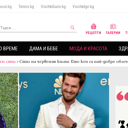
ocii.bg
Tennis.bg
VsichkiGumi.bg
VsichkiIgri.bg
РЕЦЕПТИ
ГАЛЕРИИ
Т
О ВРЕМЕ
ДАМА И БЕБЕ
МОДА И КРАСОТА
ЗДР
ен стил
›
Стил на червения килим: Ето кои са най-добре обл