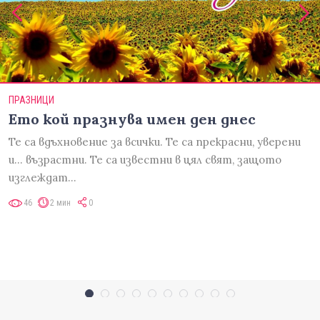
ПРАЗНИЦИ
Ето кой празнува имен ден днес
Те са вдъхновение за всички. Те са прекрасни, уверени
и... възрастни. Те са известни в цял свят, защото
изглеждат…
46
2 мин
0