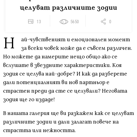
целуват различните зодии
13
5650
0
Н
ай-чувственият и емоционален момент
за всеки човек може да е съвсем различен.
Но можете да намерите нещо общо ако се
вслушате в звездните характеристики. Коя
зодия се целува най-добре? И как да разберете
дали потенциалният ви нов партньор е
страстен преди да сте се целували? Неговата
зодия ще го издаде!
В нашата галерия ще ви разкажем как се целуват
различните зодии и дали залагат повече на
страстта или нежността.