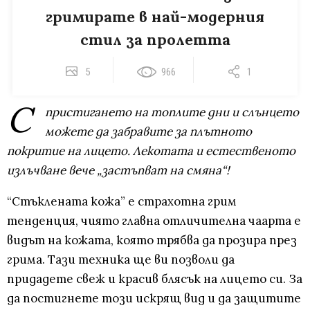
гримирате в най-модерния
стил за пролетта
5
966
1
С
пристигането на топлите дни и слънцето
можете да забравите за плътното
покритие на лицето. Лекотата и естественото
излъчване вече „застъпват на смяна“!
“Стъклената кожа” е страхотна грим
тенденция, чиято главна отличителна чаарта е
видът на кожата, която трябва да прозира през
грима. Тази техника ще ви позволи да
придадете свеж и красив блясък на лицето си. За
да постигнете този искрящ вид и да защитите