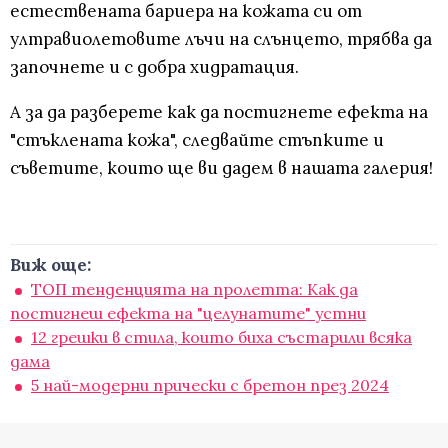
естествената бариера на кожата си от
ултравиолетовите лъчи на слънцето, трябва да
започнете и с добра хидратация.
А за да разберете как да постигнете ефекта на
"стъклената кожа", следвайте стъпките и
съветите, които ще ви дадем в нашата галерия!
Виж още:
ТОП тенденцията на пролетта: Как да
постигнеш ефекта на "целунатите" устни
12 грешки в стила, които биха състарили всяка
дама
5 най-модерни прически с бретон през 2024