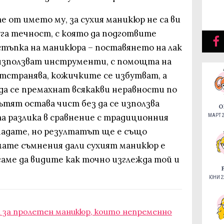
 от името му, за сухия маникюр не са ви
уга течност, с която да подготвите
стъпка на маникюра – поставянето на лак
 използват инструменти, с помощта на
тстранява, кожичките се избутват, а
да се премахнат всякакви неравности по
ътят остава чист без да се използва
О
а разлика в сравнение с традиционния
МАРТ 2
надате, но резултатът ще е също
имате съмнения дали сухият маникюр е
агаме да видите как точно изглежда той и
ЮНИ 22
и за пролетен маникюр, които непременно