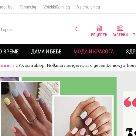
ocii.bg
Tennis.bg
VsichkiGumi.bg
VsichkiIgri.bg
РЕЦЕПТИ
ГАЛЕРИИ
Т
О ВРЕМЕ
ДАМА И БЕБЕ
МОДА И КРАСОТА
ЗДР
енции
›
СУХ маникюр: Новата тенденция с десетки ползи, коя