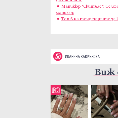
Маникюр "Скитълс": Селе
маникюр
Топ 6 на тенденциите за 
ИВАНИНА КАВРЪКОВА
Виж 