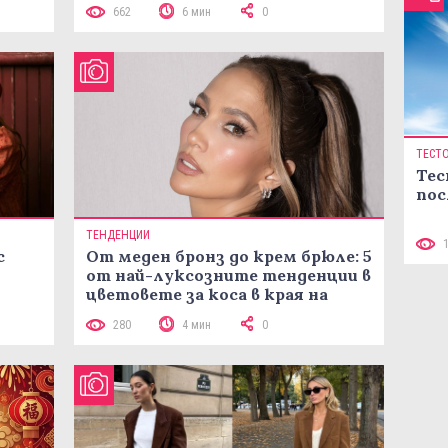
662
6 мин
0
ТЕСТ
Тес
пос
ТЕНДЕНЦИИ
с
От меден бронз до крем брюле: 5
от най-луксозните тенденции в
цветовете за коса в края на
лятото
280
4 мин
0