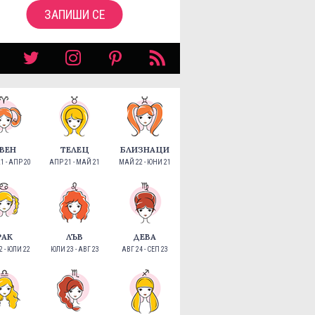
ЗАПИШИ СЕ
ВЕН
ТЕЛЕЦ
БЛИЗНАЦИ
1 - АПР 20
АПР 21 - МАЙ 21
МАЙ 22 - ЮНИ 21
РАК
ЛЪВ
ДЕВА
 - ЮЛИ 22
ЮЛИ 23 - АВГ 23
АВГ 24 - СЕП 23