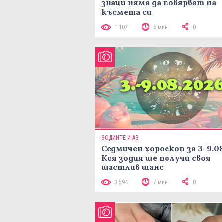
знаци няма да повярват на
късмета си
1 107
6 мин
0
ЗОДИИТЕ И АЗ
Седмичен хороскоп за 3-9.08
Коя зодия ще получи своя
щастлив шанс
3 594
7 мин
0