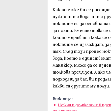
Както може би се досещате
нужни нито вода, нито др
ноктите си за основната 
за нокти. Вместо това се
които мъртвата кожа се о
ноктите се изглаждат, за 
тях. След този процес нок
вода, което е единственат
маникюр. Може да се изне
толкова прецизен. А ако 
подходящ за вас, ви предл
какви са другите му ползи.
Виж още:
Нежни и деликатни: 8 иде
да опитате