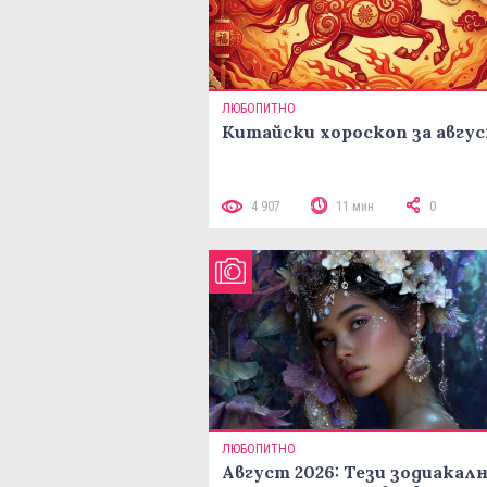
ЛЮБОПИТНО
Китайски хороскоп за авгу
4 907
11 мин
0
ЛЮБОПИТНО
Август 2026: Тези зодиакал