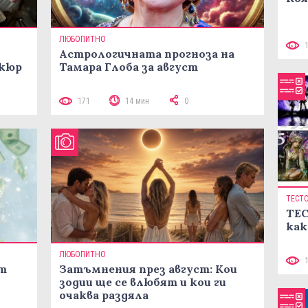
ЛЮБОПИТНО
Астрологичната прогноза на
икюр
Тамара Глоба за август
171
14 мин
0
ТЕСТ
ТЕС
как
ЛЮБОПИТНО
ст
Затъмнения през август: Кои
зодии ще се влюбят и кои ги
очаква раздяла