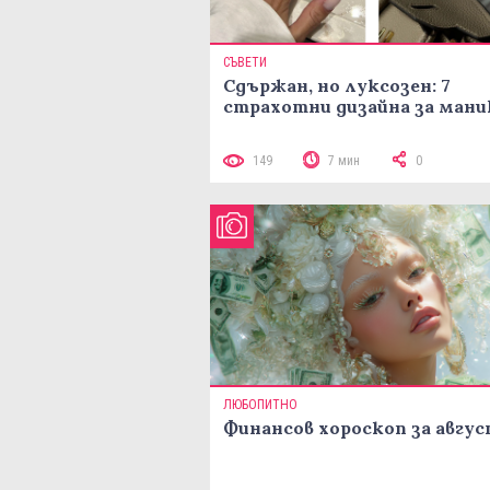
СЪВЕТИ
Сдържан, но луксозен: 7
страхотни дизайна за ман
149
7 мин
0
ЛЮБОПИТНО
Финансов хороскоп за авгу