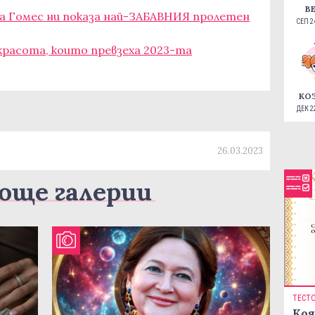
В
на Гомес ни показа най-ЗАБАВНИЯ пролетен
СЕП 24
красота, които превзеха 2023-та
КО
ДЕК 22
26.03.2023
още галерии
ТЕСТ
Коя