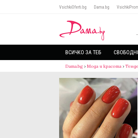
VsichkiOferti.bg
Dama.bg
VsichkiProm
ВСИЧКО ЗА ТЕБ
СВОБОДН
Dama.bg
›
Мода и красота
›
Тенд