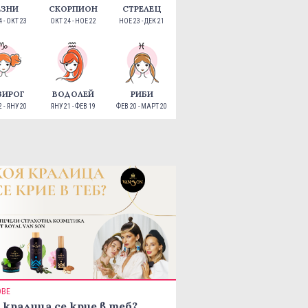
ЕЗНИ
СКОРПИОН
СТРЕЛЕЦ
 - ОКТ 23
ОКТ 24 - НОЕ 22
НОЕ 23 - ДЕК 21
ЗИРОГ
ВОДОЛЕЙ
РИБИ
 - ЯНУ 20
ЯНУ 21 - ФЕВ 19
ФЕВ 20 - МАРТ 20
ОВЕ
 кралица се крие в теб?