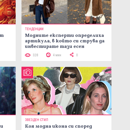
ТЕНДЕНЦИИ
ст
Модните експерти определиха
артикула, в който си струва да
инвестирате тази есен
328
4 мин
0
ЗВЕЗДЕН СТИЛ
ни
Коя модна икона си според