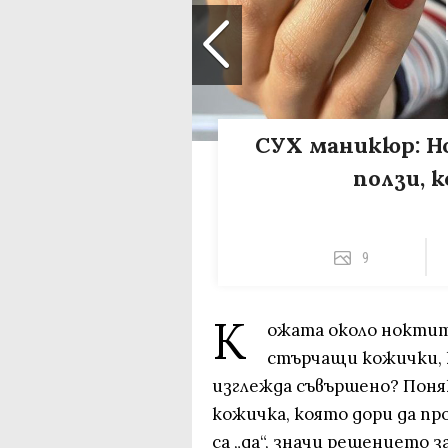
СУХ маникюр: Н
ползи, 
9
К
ожата около ноктите
стърчащи кожички, 
изглежда съвършено? Поняк
кожичка, която дори да пр
са „да“, значи решението з