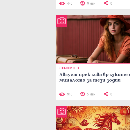
440
9 мин
0
ЛЮБОПИТНО
Август прекъсва връзките 
миналото за тези зодии
910
5 мин
0