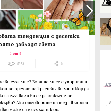
овата тенденция с десетки
която завладя света
1 от 9
5953
0
 ви суха ли е? Борите ли се с упорити и
АБ
които пречат на красивия ви маникюр да
ога случва ли ви се да откъснете
окърви? Ако отговорите на тези въпроси
а вас може да е сух маникюр.