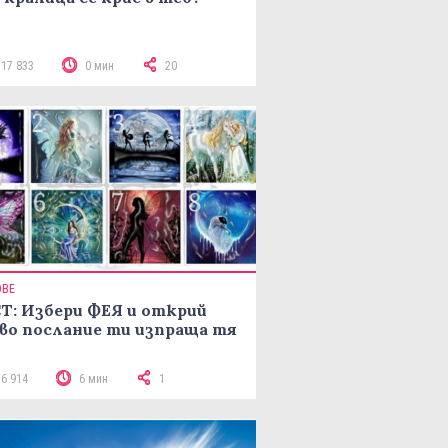
117 833
0 мин
20
ОВЕ
Т: Избери ФЕЯ и открий
во послание ти изпраща тя
16 914
6 мин
1