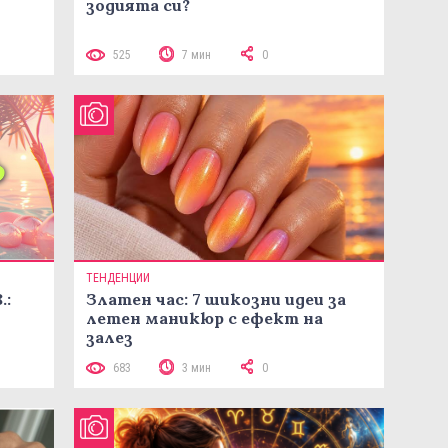
зодията си?
525
7 мин
0
ТЕНДЕНЦИИ
.:
Златен час: 7 шикозни идеи за
летен маникюр с ефект на
залез
683
3 мин
0