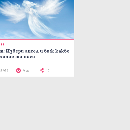
ОВЕ
т: Избери ангел и виж какво
лание ти носи
18 974
9 мин
12