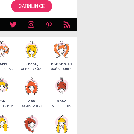
ЗАПИШИ СЕ
ВЕН
ТЕЛЕЦ
БЛИЗНАЦИ
1 - АПР 20
АПР 21 - МАЙ 21
МАЙ 22 - ЮНИ 21
РАК
ЛЪВ
ДЕВА
 - ЮЛИ 22
ЮЛИ 23 - АВГ 23
АВГ 24 - СЕП 23