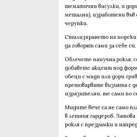
тематични висулки, и дор
метални), изработени във
черупки.
Стилизирането на морски 
да говорят сами за себе си.
Облечете памучна рокля, с
добавете акцент под форма
обеци с миди или дори гри
претоварвате визията с д
изразителни, те сами по с
Мидите вече са не само пл
в летния гардероб. Затова
рокля с презрамки и напре