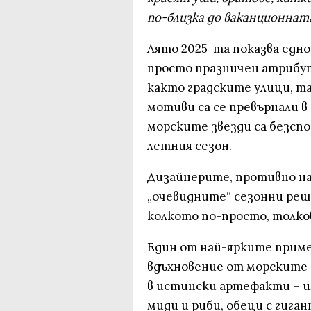
по-близка до ваканционната,
Лято 2025-та показва едно
просто празничен атрибут
както градските улици, т
мотиви са се превърнали в
морските звезди са безсп
летния сезон.
Дизайнерите, противно н
„очевидните“ сезонни реш
колкото по-просто, толков
Един от най-ярките пример
вдъхновение от морските 
в истински артефакти – и
миди и риби, обеци с гиган