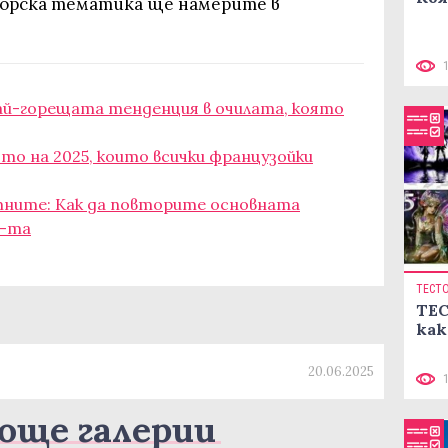
морска тематика ще намерите в
най-горещата тенденция в очилата, която
ото на 2025, които всички французойки
тните: Как да повторите основната
5-та
ТЕСТ
ТЕС
как
20.06.2025
още галерии