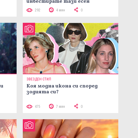
инвестирате тази есен
292
4 мин
0
ЗВЕЗДЕН СТИЛ
ни
Коя модна икона си според
зодията си?
475
7 мин
0