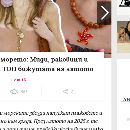
морето: Миди, раковини и
са ТОП бижутата на лятото
1 от 16
965
0
АБ
и морските звезди напускат плажовете и
о към града. През лятото на 2025 г. те
 и дори талия, правейки всяка визия малко