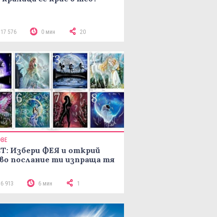
117 576
0 мин
20
ОВЕ
Т: Избери ФЕЯ и открий
во послание ти изпраща тя
16 913
6 мин
1