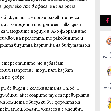
 дори ако сте в офиса, а не на брега.
 - бижутата с морски раковини не са
, а пълноценна тенденция, завладяла
ака и модните подиуми. Ако флоралните
 символ на пролетта, то раковините и
орната визитна картичка на бижутата на
О
МАРТ 2
а стереотипите, не избягват
ения. Напротив, този път казват -
а по-добре!
и бе видян в колекцията на Chloé. С
ЮНИ 22
дълбини, аксесоарите тук са превърнати
ма колиета с висулки във формата на
тски миди, колани, украсени с масивни