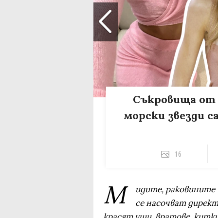
Съкровища от 
морски звезди 
16
М
идите, раковините 
се насочват директн
красят уши, вратове, китки