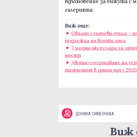
Вдъхновение за бижута с 
галерията:
Виж още:
Овални слънчеви очила – 
подхожда на всички лица
7 модни аксесоара за лят
носят
Двойнo очертаване на ус
тенденция в грима през 202
ДОНИКА СИМЕОНОВА
Виж 