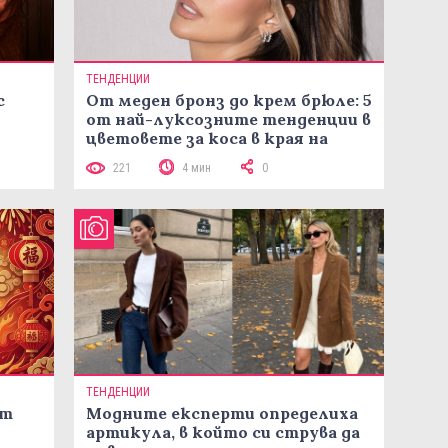
ТЕНДЕНЦИИ
с
От меден бронз до крем брюле: 5
от най-луксозните тенденции в
цветовете за коса в края на
лятото
221
4 мин
0
ТЕНДЕНЦИИ
ст
Модните експерти определиха
артикула, в който си струва да