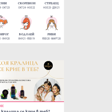
ЕЗНИ
СКОРПИОН
СТРЕЛЕЦ
 - ОКТ 23
ОКТ 24 - НОЕ 22
НОЕ 23 - ДЕК 21
ЗИРОГ
ВОДОЛЕЙ
РИБИ
 - ЯНУ 20
ЯНУ 21 - ФЕВ 19
ФЕВ 20 - МАРТ 20
ОВЕ
 кралица се крие в теб?