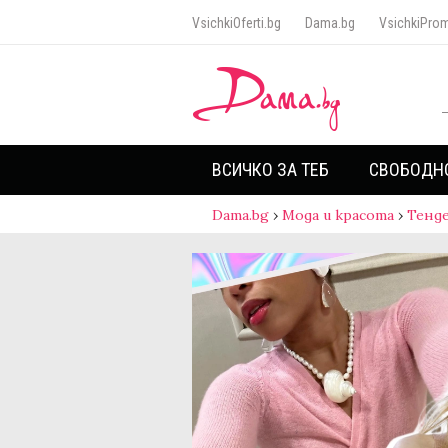
VsichkiOferti.bg
Dama.bg
VsichkiProm
ВСИЧКО ЗА ТЕБ
СВОБОДН
Dama.bg
›
Мода и красота
›
Тенд