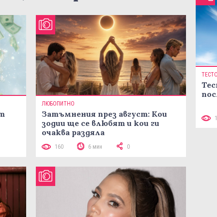
ТЕСТ
Тес
пос
ЛЮБОПИТНО
ст
Затъмнения през август: Кои
зодии ще се влюбят и кои ги
очаква раздяла
160
6 мин
0