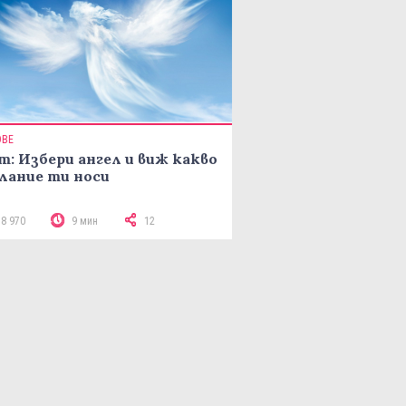
ОВЕ
т: Избери ангел и виж какво
лание ти носи
18 970
9 мин
12