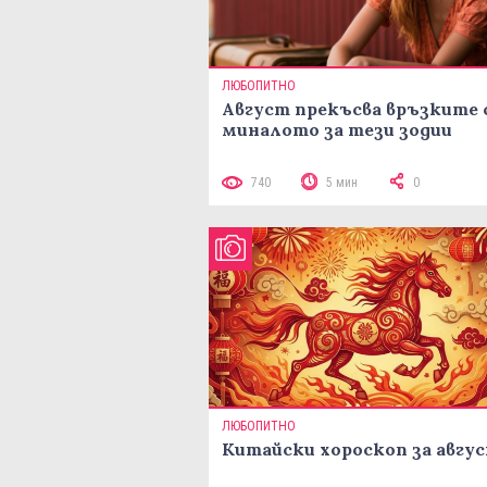
ЛЮБОПИТНО
Август прекъсва връзките 
миналото за тези зодии
740
5 мин
0
ЛЮБОПИТНО
Китайски хороскоп за авгу