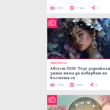
4 050
11 мин
0
ЛЮБОПИТНО
Август 2026: Тези зодиакал
знаци няма да повярват на
късмета си
1 028
6 мин
0