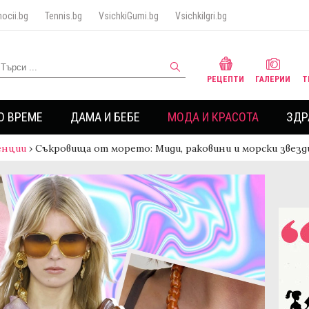
ocii.bg
Tennis.bg
VsichkiGumi.bg
VsichkiIgri.bg
РЕЦЕПТИ
ГАЛЕРИИ
Т
О ВРЕМЕ
ДАМА И БЕБЕ
МОДА И КРАСОТА
ЗДР
енции
›
Съкровища от морето: Миди, раковини и морски звезд