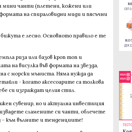
В
и мини чанти (плетени, кожени или
СЕП 24
 формата на спираловидни миди и пясъчни
бижута е лесно. Основното правило е те
КО
ДЕК 22
емпла риза или базов кроп топ и
та на висулка във формата на звезда,
вна с морски мъниста. Няма нужда да
етайли - когато аксесоарите са толкова
ебе си изграждат целия стил.
ажен сувенир, но и актуална инвестиция
 извадете сламените си чанти, облечете
д – към вълните и тенденциите!
ТЕСТ
Коя