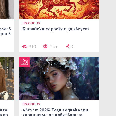
ЛЮБОПИТНО
ле: 5
Китайски хороскоп за август
ции в
5 245
11 мин
0
ЛЮБОПИТНО
иха
Август 2026: Тези зодиакални
а да
знаци няма да повярват на