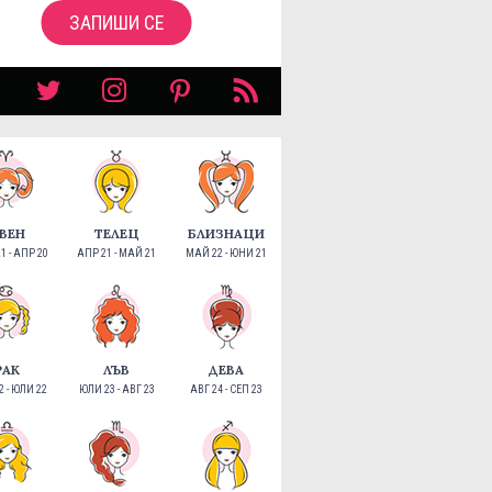
ЗАПИШИ СЕ
ВЕН
ТЕЛЕЦ
БЛИЗНАЦИ
1 - АПР 20
АПР 21 - МАЙ 21
МАЙ 22 - ЮНИ 21
РАК
ЛЪВ
ДЕВА
 - ЮЛИ 22
ЮЛИ 23 - АВГ 23
АВГ 24 - СЕП 23