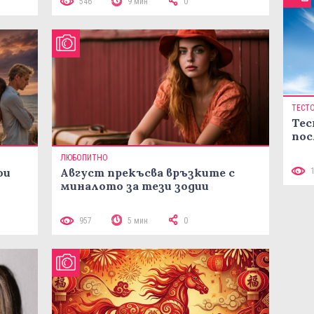
546
9 мин
0
ТЕСТ
Тес
пос
ЛЮБОПИТНО
ои
Август прекъсва връзките с
миналото за тези зодии
957
5 мин
0