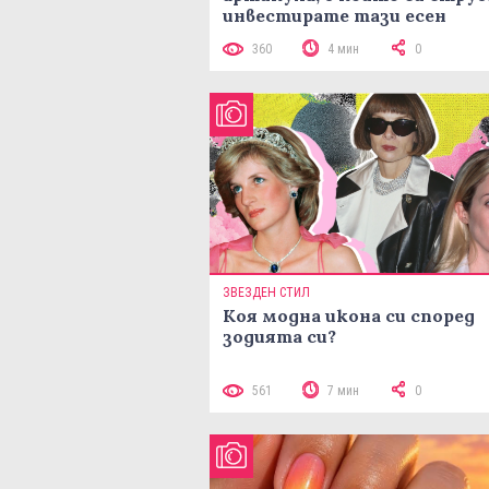
инвестирате тази есен
360
4 мин
0
ЗВЕЗДЕН СТИЛ
Коя модна икона си според
зодията си?
561
7 мин
0