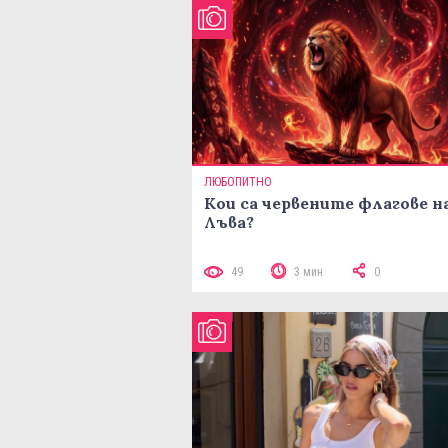
ЛЮБОПИТНО
Кои са червените флагове н
Лъва?
49
3 мин
0