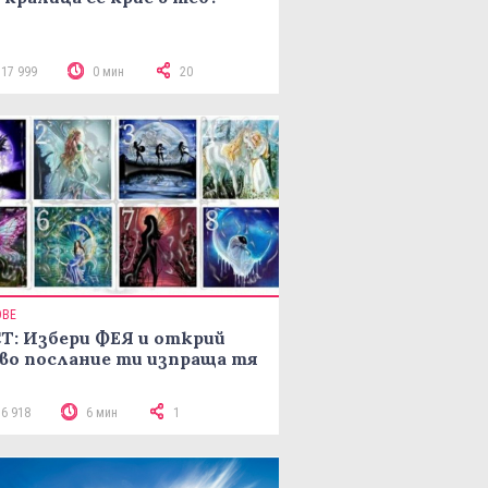
117 999
0 мин
20
ОВЕ
Т: Избери ФЕЯ и открий
во послание ти изпраща тя
16 918
6 мин
1