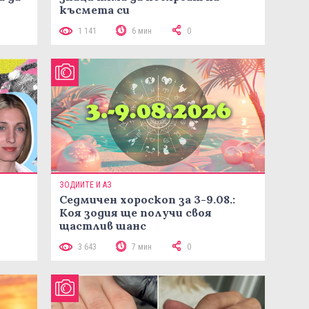
късмета си
1 141
6 мин
0
ЗОДИИТЕ И АЗ
Седмичен хороскоп за 3-9.08.:
Коя зодия ще получи своя
щастлив шанс
3 643
7 мин
0