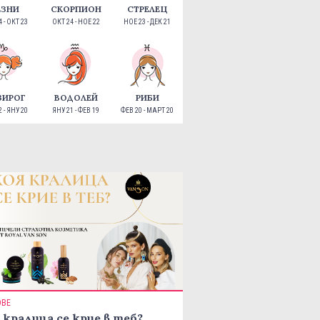
ЕЗНИ
СКОРПИОН
СТРЕЛЕЦ
 - ОКТ 23
ОКТ 24 - НОЕ 22
НОЕ 23 - ДЕК 21
ЗИРОГ
ВОДОЛЕЙ
РИБИ
 - ЯНУ 20
ЯНУ 21 - ФЕВ 19
ФЕВ 20 - МАРТ 20
ОВЕ
 кралица се крие в теб?