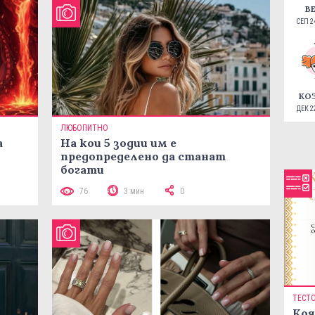
В
СЕП 24
КО
ДЕК 22
ЛЮБОПИТНО
а
На кои 5 зодии им е
предопределено да станат
богати
76
3 мин
0
ТЕСТ
Коя