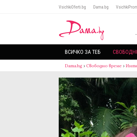
VsichkiOferti.bg
Dama.bg
VsichkiProm
ВСИЧКО ЗА ТЕБ
СВОБОДН
Dama.bg
›
Свободно време
›
Инт