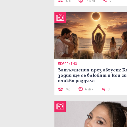
378
14 мин
0
ЛЮБОПИТНО
Затъмнения през август: К
зодии ще се влюбят и кои ги
очаква раздяла
763
6 мин
0