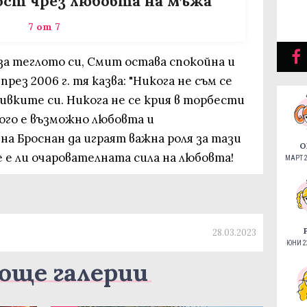
ост чрез любовта на мъжа
7 от 7
за теглото си, Смит остава спокойна и
рез 2006 г. тя казва: "Никога не съм се
ивките си. Никога не се крия в торбести
Много е възможно любовта и
а Броснан да играят важна роля за тази
О
е е ли очарователната сила на любовта!
МАРТ 2
28.03.2023
ЮНИ 22
още галерии