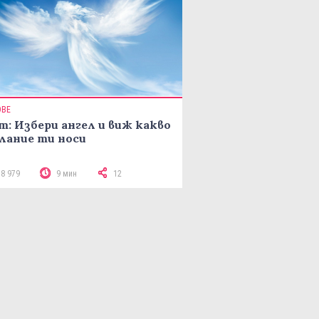
ОВЕ
т: Избери ангел и виж какво
лание ти носи
18 979
9 мин
12