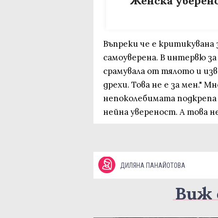
Женска уверен
Въпреки че е критикувана 
самоуверена. В интервю за п
срамувала от тялото и изв
дрехи. Това не е за мен." 
непоколебимата подкрепа н
нейна увереност. А това н
ДИЛЯНА ПАНАЙОТОВА
Виж 