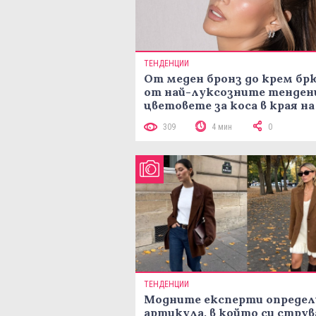
ТЕНДЕНЦИИ
От меден бронз до крем брю
от най-луксозните тенден
цветовете за коса в края на
лятото
309
4 мин
0
ТЕНДЕНЦИИ
Модните експерти определ
артикула, в който си струв