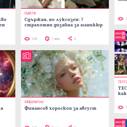
СЪВЕТИ
кво
Сдържан, но луксозен: 7
ен
страхотни дизайна за маникюр
249
7 мин
0
ТЕСТ
ТЕС
как
ЛЮБОПИТНО
на
Финансов хороскоп за август