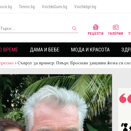
ocii.bg
Tennis.bg
VsichkiGumi.bg
VsichkiIgri.bg
РЕЦЕПТИ
ГАЛЕРИИ
Т
О ВРЕМЕ
ДАМА И БЕБЕ
МОДА И КРАСОТА
ЗДР
ересно
›
Съпруг за пример: Пиърс Броснан защити жена си сл