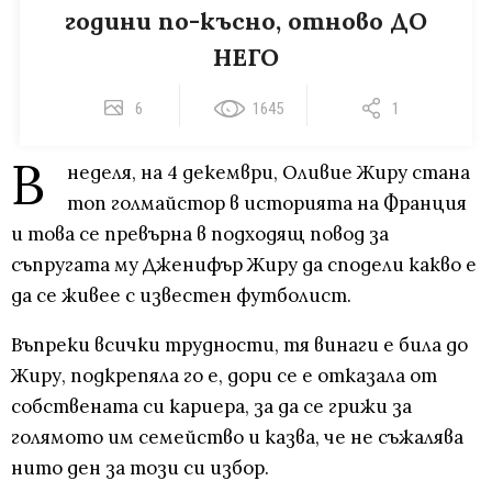
години по-късно, отново ДО
НЕГО
6
1645
1
В
неделя, на 4 декември, Оливие Жиру стана
топ голмайстор в историята на Франция
и това се превърна в подходящ повод за
съпругата му Дженифър Жиру да сподели какво е
да се живее с известен футболист.
Въпреки всички трудности, тя винаги е била до
Жиру, подкрепяла го е, дори се е отказала от
собствената си кариера, за да се грижи за
голямото им семейство и казва, че не съжалява
нито ден за този си избор.