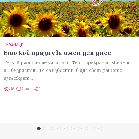
ПРАЗНИЦИ
Ето кой празнува имен ден днес
Те са вдъхновение за всички. Те са прекрасни, уверени
и... възрастни. Те са известни в цял свят, защото
изглеждат…
46
2 мин
0