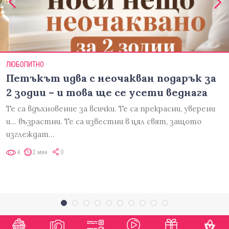
ЛЮБОПИТНО
Петъкът идва с неочакван подарък за
2 зодии – и това ще се усети веднага
Те са вдъхновение за всички. Те са прекрасни, уверени
и... възрастни. Те са известни в цял свят, защото
изглеждат…
4
2 мин
0