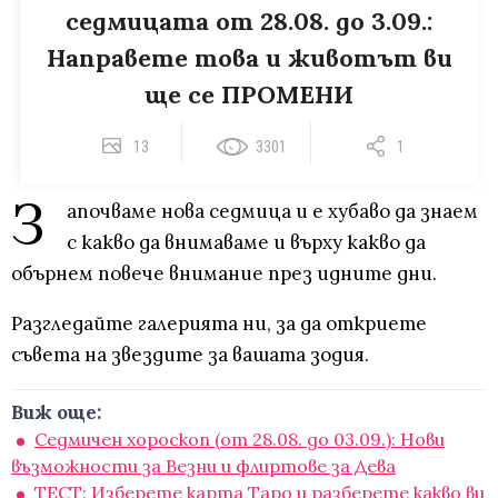
седмицата от 28.08. до 3.09.:
Направете това и животът ви
ще се ПРОМЕНИ
13
3301
1
З
апочваме нова седмица и е хубаво да знаем
с какво да внимаваме и върху какво да
обърнем повече внимание през идните дни.
Разгледайте галерията ни, за да откриете
съвета на звездите за вашата зодия.
Виж още:
Седмичен хороскоп (от 28.08. до 03.09.): Нови
възможности за Везни и флиртове за Дева
ТЕСТ: Изберете карта Таро и разберете какво ви