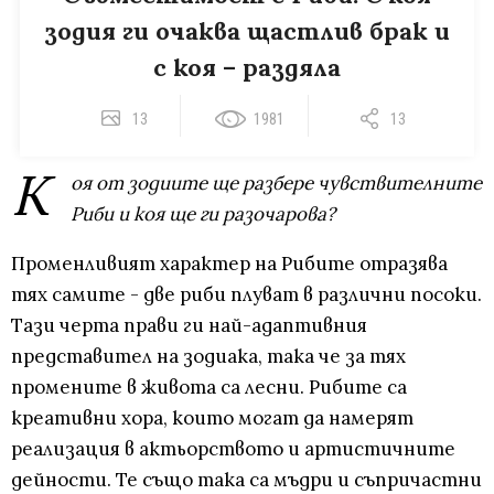
зодия ги очаква щастлив брак и
с коя – раздяла
13
1981
13
К
оя от зодиите ще разбере чувствителните
Риби и коя ще ги разочарова?
Променливият характер на Рибите отразява
тях самите - две риби плуват в различни посоки.
Тази черта прави ги най-адаптивния
представител на зодиака, така че за тях
промените в живота са лесни. Рибите са
креативни хора, които могат да намерят
реализация в актьорството и артистичните
дейности. Те също така са мъдри и съпричастни