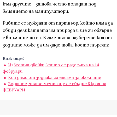
към другите - затова често попадат под
влиянието на манипулатори.
Рибите се нуждаят от партньор, който няма да
обиди деликатната им природа и ще ги обгърне
с вниманието си. В галерията разберете коя от
зодиите може да им даде това, което търсят:
Виж още:
Известни двойки, които се разделиха на 14
февруари
Кои дами от зодиака са енигма за околните
Зодиите, чиято мечта ще се сбъдне в края на
ФЕВРУАРИ