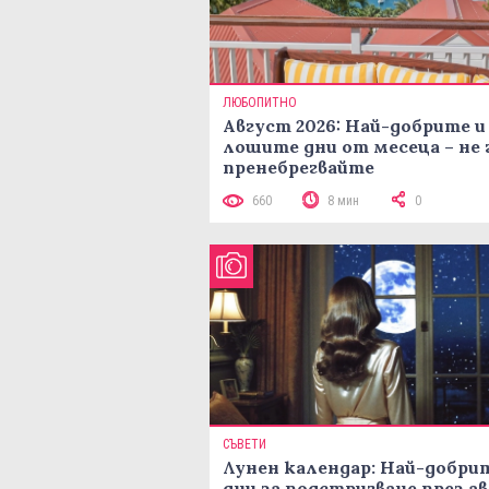
ЛЮБОПИТНО
Август 2026: Най-добрите и
лошите дни от месеца – не 
пренебрегвайте
660
8 мин
0
СЪВЕТИ
Лунен календар: Най-добри
дни за подстригване през а