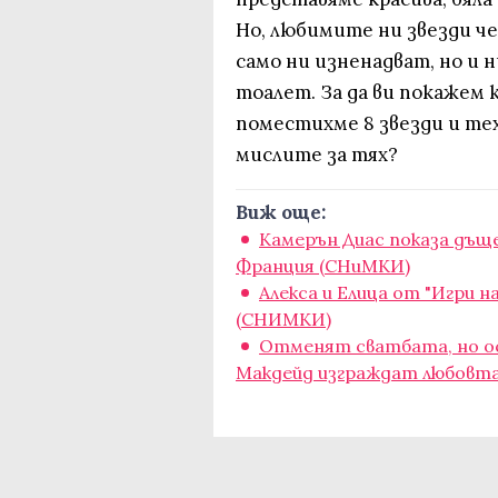
Но, любимите ни звезди че
само ни изненадват, но и 
тоалет. За да ви покажем 
поместихме 8 звезди и те
мислите за тях?
Виж още:
Камерън Диас показа дъще
Франция (СНиМКИ)
Алекса и Елица от "Игри н
(СНИМКИ)
Отменят сватбата, но ос
Макдейд изграждат любовта 