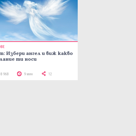
ОВЕ
т: Избери ангел и виж какво
лание ти носи
18 968
9 мин
12