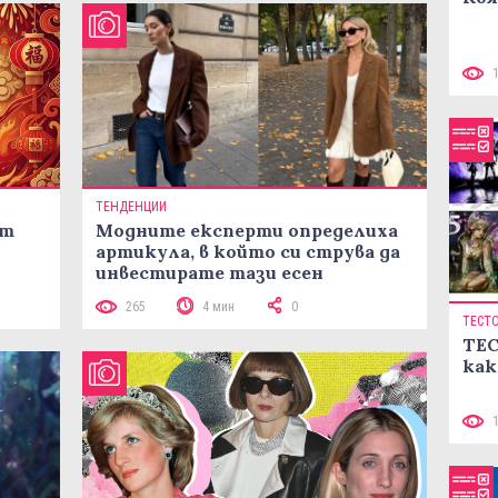
ТЕНДЕНЦИИ
ст
Модните експерти определиха
артикула, в който си струва да
инвестирате тази есен
265
4 мин
0
ТЕСТ
ТЕС
как