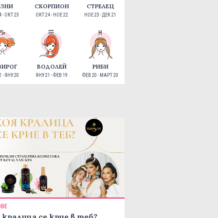
ЕЗНИ
СКОРПИОН
СТРЕЛЕЦ
 - ОКТ 23
ОКТ 24 - НОЕ 22
НОЕ 23 - ДЕК 21
ЗИРОГ
ВОДОЛЕЙ
РИБИ
 - ЯНУ 20
ЯНУ 21 - ФЕВ 19
ФЕВ 20 - МАРТ 20
ОВЕ
 кралица се крие в теб?