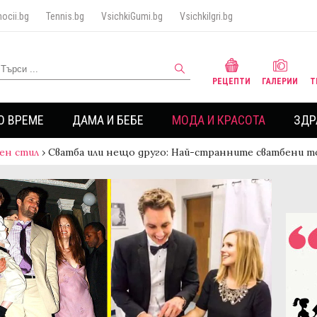
ocii.bg
Tennis.bg
VsichkiGumi.bg
VsichkiIgri.bg
РЕЦЕПТИ
ГАЛЕРИИ
Т
О ВРЕМЕ
ДАМА И БЕБЕ
МОДА И КРАСОТА
ЗДР
ен стил
›
Сватба или нещо друго: Най-странните сватбени т