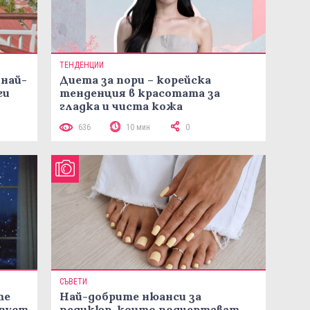
ТЕНДЕНЦИИ
 най-
Диета за пори – корейска
ги
тенденция в красотата за
гладка и чиста кожа
636
10 мин
0
СЪВЕТИ
те
Най-добрите нюанси за
вгуст
педикюр, които подчертават