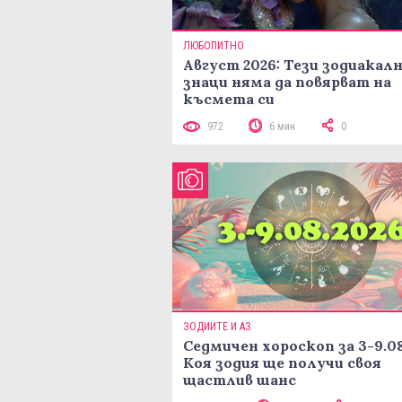
ЛЮБОПИТНО
Август 2026: Тези зодиакал
знаци няма да повярват на
късмета си
972
6 мин
0
ЗОДИИТЕ И АЗ
Седмичен хороскоп за 3-9.08
Коя зодия ще получи своя
щастлив шанс