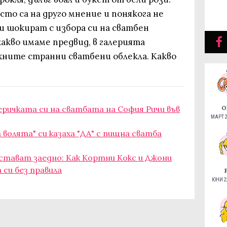
сто са на друго мнение и понякога не
ни шокират с избора си на сватбен
какво имаме предвид, в галерията
хните странни сватбени облекла. Какво
ричката си на сватбата на София Ричи във
О
МАРТ 2
а волята" си казаха "ДА" с пищна сватба
тават заедно: Как Кортни Кокс и Джони
си без правила
ЮНИ 22