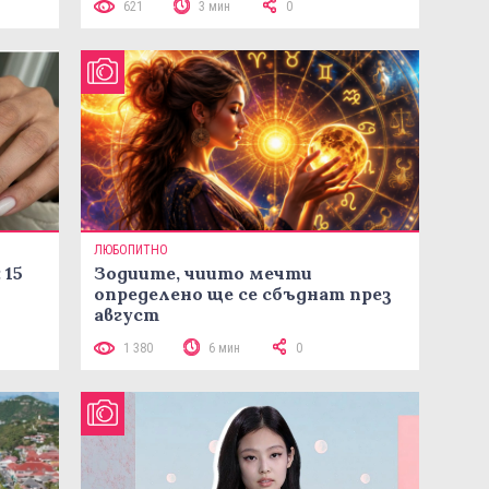
621
3 мин
0
ЛЮБОПИТНО
 15
Зодиите, чиито мечти
определено ще се сбъднат през
август
1 380
6 мин
0