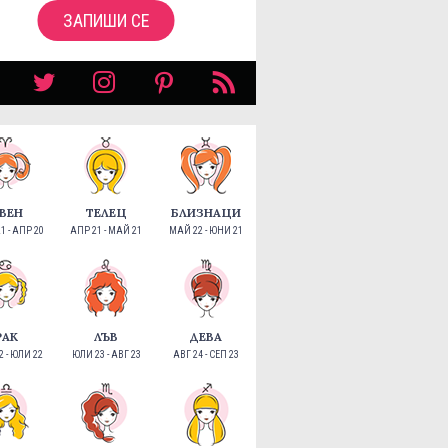
ЗАПИШИ СЕ
ВЕН
ТЕЛЕЦ
БЛИЗНАЦИ
1 - АПР 20
АПР 21 - МАЙ 21
МАЙ 22 - ЮНИ 21
РАК
ЛЪВ
ДЕВА
 - ЮЛИ 22
ЮЛИ 23 - АВГ 23
АВГ 24 - СЕП 23