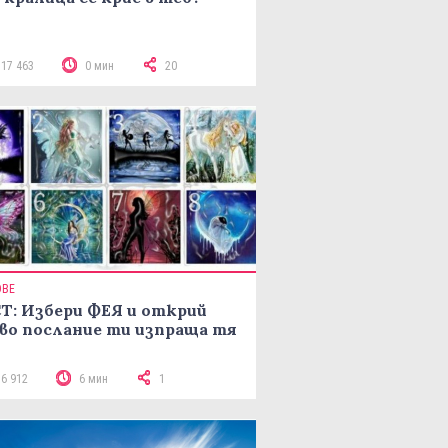
117 463
0 мин
20
ОВЕ
Т: Избери ФЕЯ и открий
во послание ти изпраща тя
16 912
6 мин
1