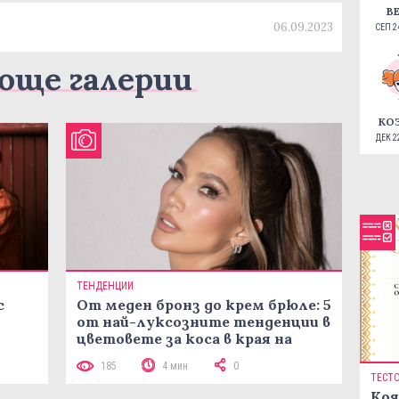
В
06.09.2023
СЕП 24
още галерии
КО
ДЕК 22
ТЕНДЕНЦИИ
с
От меден бронз до крем брюле: 5
от най-луксозните тенденции в
цветовете за коса в края на
лятото
185
4 мин
0
ТЕСТ
Коя