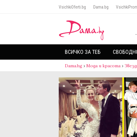
VsichkiOferti.bg
Dama.bg
VsichkiProm
ВСИЧКО ЗА ТЕБ
СВОБОДН
Dama.bg
›
Мода и красота
›
Звезд