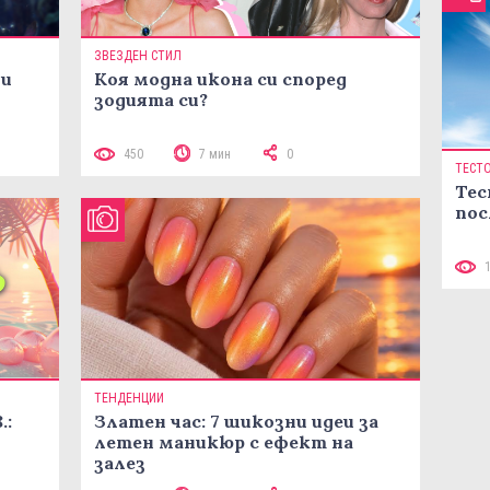
ЗВЕЗДЕН СТИЛ
ни
Коя модна икона си според
зодията си?
450
7 мин
0
ТЕСТ
Тес
пос
ТЕНДЕНЦИИ
.:
Златен час: 7 шикозни идеи за
летен маникюр с ефект на
залез