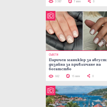
3 387
7 мин
0
СЪВЕТИ
Паричен маникюр за август:
дизайна за привличане на
богатство
662
15 мин
0