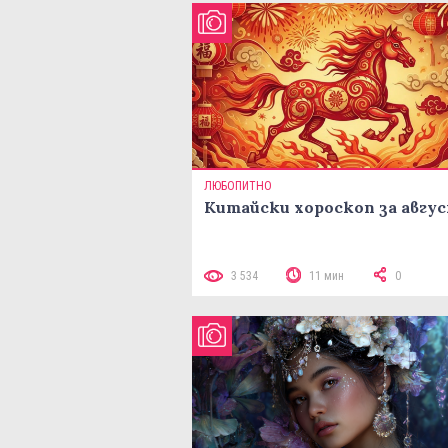
ЛЮБОПИТНО
Китайски хороскоп за авгу
3 534
11 мин
0