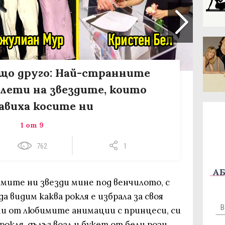
що друго: Най-странните
лети на звездите, които
авиха косите ни
1 от 9
762
1
АБ
мите ни звезди мине под венчилото, с
 видим каква рокля е избрала за своя
ни от любимите анимации с принцеси, си
рокля, дълъг воал и букет от бели рози.