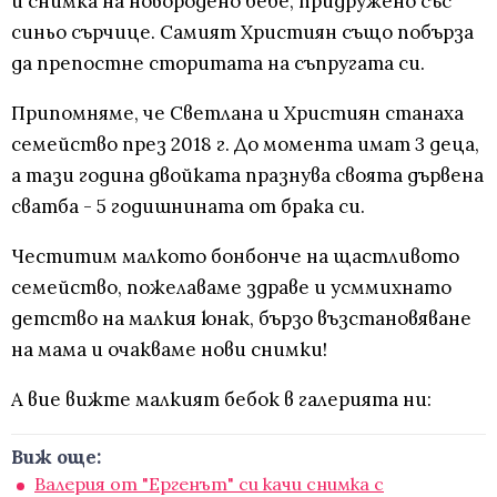
и снимка на новородено бебе, придружено със
синьо сърчице. Самият Християн също побърза
да препостне сторитата на съпругата си.
Припомняме, че Светлана и Християн станаха
семейство през 2018 г. До момента имат 3 деца,
а тази година двойката празнува своята дървена
сватба - 5 годишнината от брака си.
Честитим малкото бонбонче на щастливото
семейство, пожелаваме здраве и усммихнато
детство на малкия юнак, бързо възстановяване
на мама и очакваме нови снимки!
А вие вижте малкият бебок в галерията ни:
Виж още:
Валерия от "Ергенът" си качи снимка с