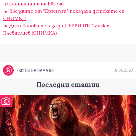
племенницата на Евгени
Звездите от "Ергенът" показаха детските си
СНИМКИ
Деси Банова показа за ПЪРВИ ПЪТ малкия
Плевнелиев (СНИМКА)
01.06.2023
ЕКИПЪТ НА DAMA.BG
Последни статии