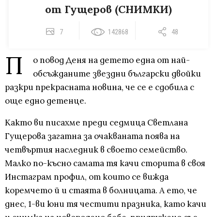
от Гущеров (СНИМКИ)
7
142868
48
П
о повод Деня на детето една от най-
обсъжданите звездни български двойки
разкри прекрасната новина, че се е сдобила с
още едно детенце.
Както ви писахме преди седмица Светлана
Гущерова загатна за очакваната поява на
четвъртия наследник в своето семейство.
Малко по-късно самата тя качи сторита в своя
Инстаграм профил, от които се вижда
коремчето й и стаята в болницата. А ето, че
днес, 1-ви юни тя честити празника, като качи