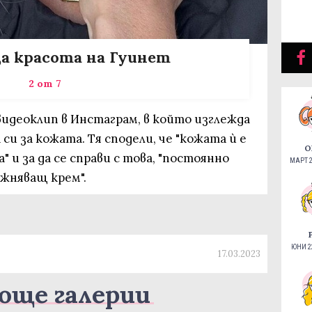
а красота на Гуинет
2 от 7
видеоклип в Инстаграм, в който изглежда
 си за кожата. Тя сподели, че "кожата ѝ е
О
" и за да се справи с това, "постоянно
МАРТ 2
ажняващ крем".
ЮНИ 22
17.03.2023
още галерии