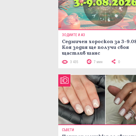
ЗОДИИТЕ И АЗ
Седмичен хороскоп за 3-9.08
Коя зодия ще получи своя
щастлив шанс
3 435
7 мин
0
СЪВЕТИ