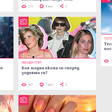
279
4 мин
0
ТЕСТ
Тес
пос
ЗВЕЗДЕН СТИЛ
ни
Коя модна икона си според
зодията си?
467
7 мин
0