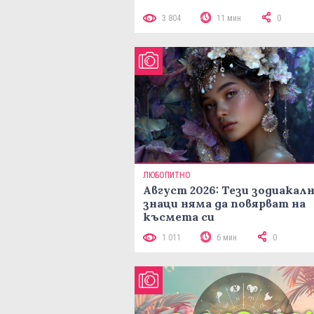
3 804
11 мин
0
ЛЮБОПИТНО
Август 2026: Тези зодиакал
знаци няма да повярват на
късмета си
1 011
6 мин
0