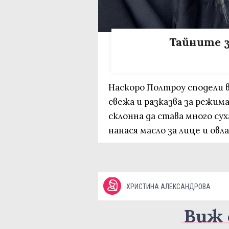
Тайните з
Наскоро Полтроу сподели 
свежа и разказва за режима
склонна да става много суха
нанася масло за лице и овл
ХРИСТИНА АЛЕКСАНДРОВА
Виж 