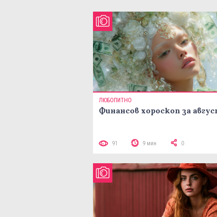
ЛЮБОПИТНО
Финансов хороскоп за авгу
91
9 мин
0