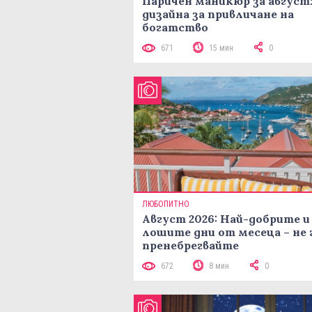
Паричен маникюр за август:
дизайна за привличане на
богатство
671
15 мин
0
ЛЮБОПИТНО
Август 2026: Най-добрите и
лошите дни от месеца – не 
пренебрегвайте
672
8 мин
0