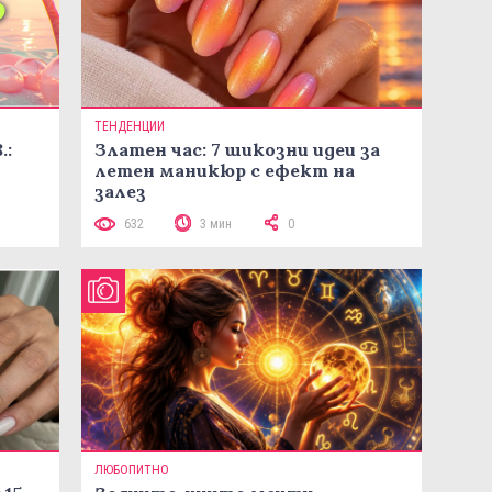
ТЕНДЕНЦИИ
.:
Златен час: 7 шикозни идеи за
летен маникюр с ефект на
залез
632
3 мин
0
ЛЮБОПИТНО