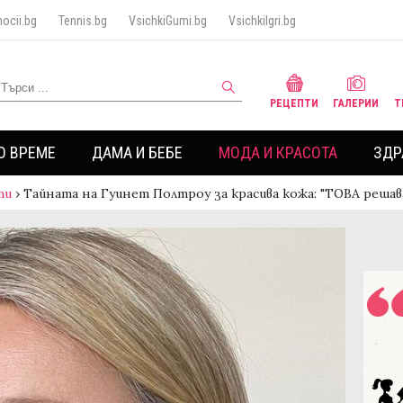
ocii.bg
Tennis.bg
VsichkiGumi.bg
VsichkiIgri.bg
РЕЦЕПТИ
ГАЛЕРИИ
Т
О ВРЕМЕ
ДАМА И БЕБЕ
МОДА И КРАСОТА
ЗДР
ти
›
Тайната на Гуинет Полтроу за красива кожа: "ТОВА реша