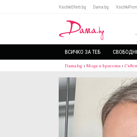
VsichkiOferti.bg
Dama.bg
VsichkiProm
ВСИЧКО ЗА ТЕБ
СВОБОДН
Dama.bg
›
Мода и красота
›
Съве