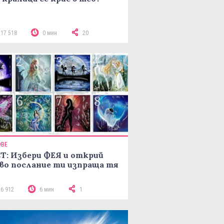
117 518
0 мин
20
ОВЕ
Т: Избери ФЕЯ и открий
во послание ти изпраща тя
16 912
6 мин
1