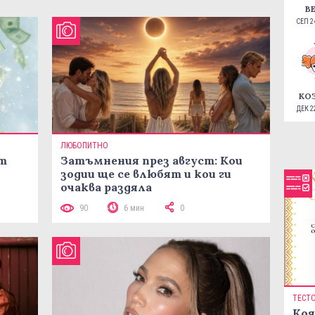
В
СЕП 24
КО
ДЕК 22
ЛЮБОПИТНО
ст
Затъмнения през август: Кои
зодии ще се влюбят и кои ги
очаква раздяла
90
6 мин
0
ТЕСТ
Коя