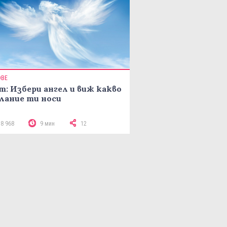
ОВЕ
т: Избери ангел и виж какво
лание ти носи
18 968
9 мин
12