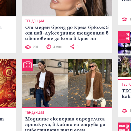
ТЕНДЕНЦИИ
с
От меден бронз до крем брюле: 5
от най-луксозните тенденции в
цветовете за коса в края на
лятото
201
4 мин
0
ТЕСТ
ТЕС
как
ТЕНДЕНЦИИ
ст
Модните експерти определиха
артикула, в който си струва да
инвестирате тази есен