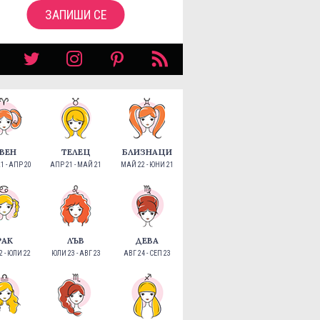
ЗАПИШИ СЕ
ВЕН
ТЕЛЕЦ
БЛИЗНАЦИ
1 - АПР 20
АПР 21 - МАЙ 21
МАЙ 22 - ЮНИ 21
РАК
ЛЪВ
ДЕВА
 - ЮЛИ 22
ЮЛИ 23 - АВГ 23
АВГ 24 - СЕП 23