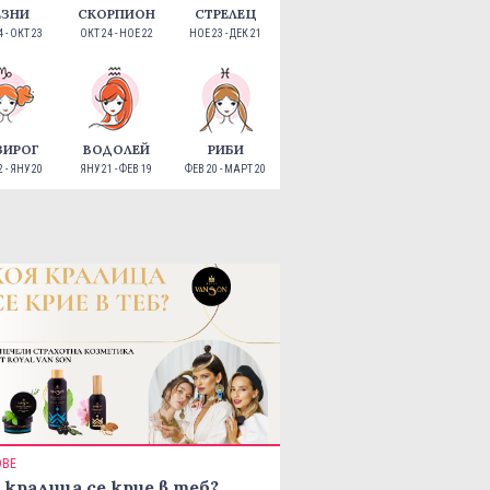
ЕЗНИ
СКОРПИОН
СТРЕЛЕЦ
 - ОКТ 23
ОКТ 24 - НОЕ 22
НОЕ 23 - ДЕК 21
ЗИРОГ
ВОДОЛЕЙ
РИБИ
 - ЯНУ 20
ЯНУ 21 - ФЕВ 19
ФЕВ 20 - МАРТ 20
ОВЕ
 кралица се крие в теб?