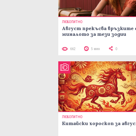
ЛЮБОПИТНО
Август прекъсва връзките 
миналото за тези зодии
662
5 мин
0
ЛЮБОПИТНО
Китайски хороскоп за авгу