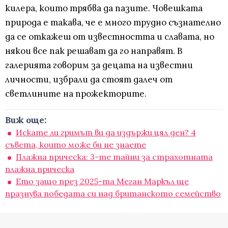
килера, които трябва да пазите. Човешката
природа е такава, че е много трудно съзнателно
да се откажеш от известността и славата, но
някои все пак решават да го направят. В
галерията говорим за децата на известни
личности, избрали да стоят далеч от
светлините на прожекторите.
Виж още:
Искате ли гримът ви да издържи цял ден? 4
съвета, които може би не знаете
Плажна прическа: 3-те тайни за страхотната
плажна прическа
Ето защо през 2025-та Меган Маркъл ще
празнува победата си над британското семейство