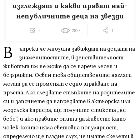
изглеждат и какво правят най-
непубличните деца на звезди
6
2823
1
В
ъпреки че мнозина завиждат на децата на
знаменитостите, в действителност
животът им не може да се нарече лесен и
безгрижен. Освен това обществените нагласи
могат да се променят с едно щракване на
пръста. Ако следвате стъпките на родителите
си и започнете да напредвате в актьорска или
моделска кариера, ще получите етикета „не
бебе“, и ако правите опити да живеете като
човек, който няма световна популярност,
определено ще плъзне слух, че имате скелети в