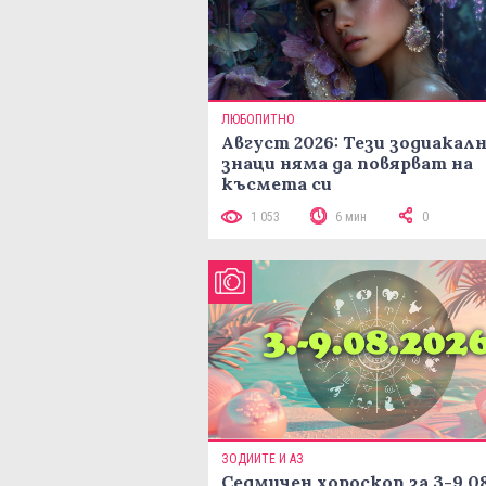
ЛЮБОПИТНО
Август 2026: Тези зодиакал
знаци няма да повярват на
късмета си
1 053
6 мин
0
ЗОДИИТЕ И АЗ
Седмичен хороскоп за 3-9.08