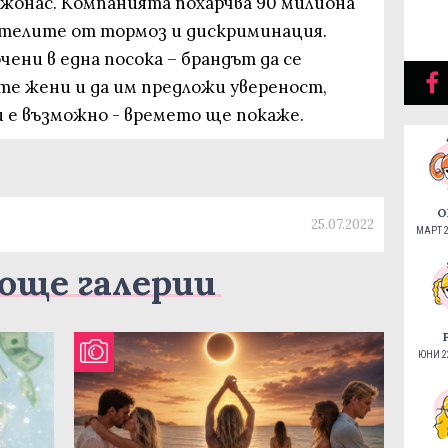
Джонас. Компанията похарчва 90 милиона
ителите от тормоз и дискриминация.
чени в една посока – брандът да се
те жени и да им предложи увереност,
и е възможно - времето ще покаже.
О
25.07.2022
МАРТ 2
още галерии
ЮНИ 22