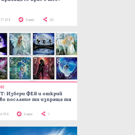
117 674
0 мин
20
ОВЕ
Т: Избери ФЕЯ и открий
во послание ти изпраща тя
16 914
6 мин
1