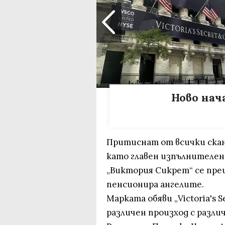
Ново нач
Притиснат от всички скан
като главен изпълнителен 
„Виктория Сикрет“ се пре
пенсионира ангелите.
Марката обяви „Victoria's S
различен произход с разли