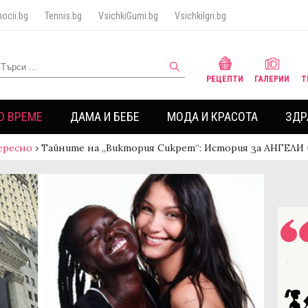
ocii.bg
Tennis.bg
VsichkiGumi.bg
VsichkiIgri.bg
РЕЦЕПТИ
ГАЛЕРИИ
Т
О ВРЕМЕ
ДАМА И БЕБЕ
МОДА И КРАСОТА
ЗДР
ересно
›
Тайните на „Виктория Сикрет“: История за АНГЕЛИ