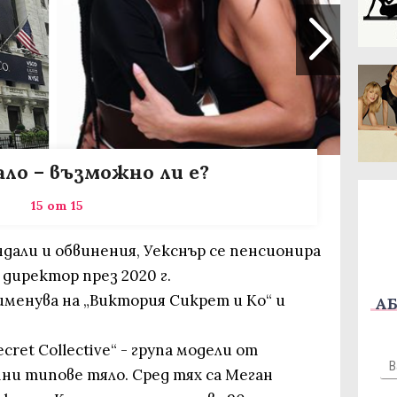
ало – възможно ли е?
15 от 15
дали и обвинения, Уекснър се пенсионира
директор през 2020 г.
именува на „Виктория Сикрет и Ко“ и
АБ
ecret Collective“ - група модели от
чни типове тяло. Сред тях са Меган