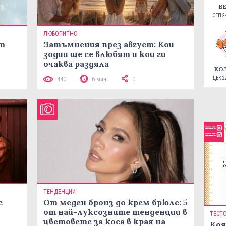
В
СЕП 24
ЛЮБОПИТНО
ст
Затъмнения през август: Кои
зодии ще се влюбят и кои ги
очаква раздяла
КО
ДЕК 22
440
6 мин
0
ТЕНДЕНЦИИ
с
От меден бронз до крем брюле: 5
от най-луксозните тенденции в
ТЕСТ
цветовете за коса в края на
Коя