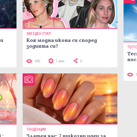
ЗВЕЗДЕН СТИЛ
ни
Коя модна икона си според
зодията си?
ТЕСТ
Тес
пос
490
7 мин
0
ТЕНДЕНЦИИ
.:
Златен час: 7 шикозни идеи за