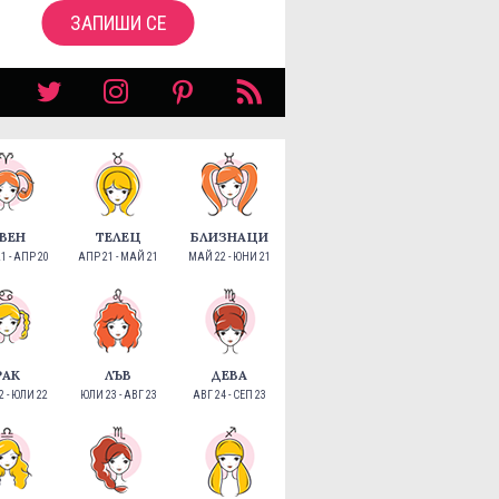
ЗАПИШИ СЕ
ВЕН
ТЕЛЕЦ
БЛИЗНАЦИ
1 - АПР 20
АПР 21 - МАЙ 21
МАЙ 22 - ЮНИ 21
РАК
ЛЪВ
ДЕВА
 - ЮЛИ 22
ЮЛИ 23 - АВГ 23
АВГ 24 - СЕП 23