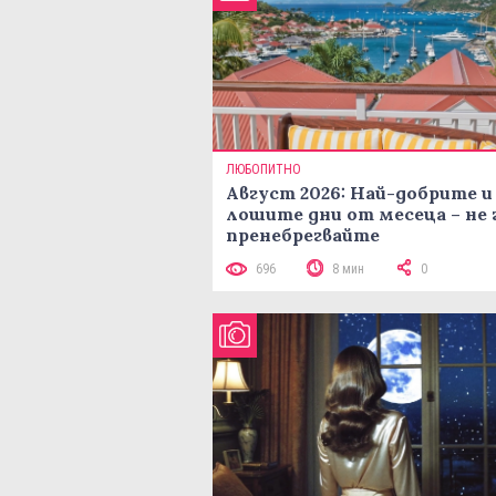
ЛЮБОПИТНО
Август 2026: Най-добрите и
лошите дни от месеца – не 
пренебрегвайте
696
8 мин
0