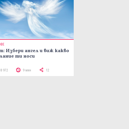
ОВЕ
т: Избери ангел и виж какво
лание ти носи
18 972
9 мин
12