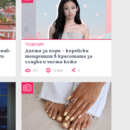
ТЕНДЕНЦИИ
 най-
Диета за пори – корейска
ги
тенденция в красотата за
гладка и чиста кожа
673
10 мин
0