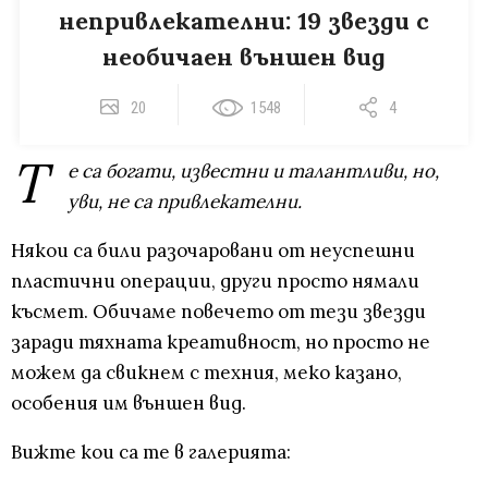
непривлекателни: 19 звезди с
необичаен външен вид
20
1548
4
Т
е са богати, известни и талантливи, но,
уви, не са привлекателни.
Някои са били разочаровани от неуспешни
пластични операции, други просто нямали
късмет. Обичаме повечето от тези звезди
заради тяхната креативност, но просто не
можем да свикнем с техния, меко казано,
особения им външен вид.
Вижте кои са те в галерията: