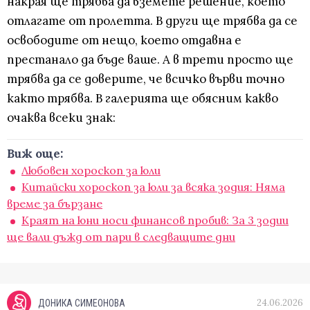
накрая ще трябва да вземете решение, което
отлагате от пролетта. В други ще трябва да се
освободите от нещо, което отдавна е
престанало да бъде ваше. А в трети просто ще
трябва да се доверите, че всичко върви точно
както трябва. В галерията ще обясним какво
очаква всеки знак:
Виж още:
Любовен хороскоп за юли
Китайски хороскоп за юли за всяка зодия: Няма
време за бързане
Краят на юни носи финансов пробив: За 3 зодии
ще вали дъжд от пари в следващите дни
24.06.2026
ДОНИКА СИМЕОНОВА