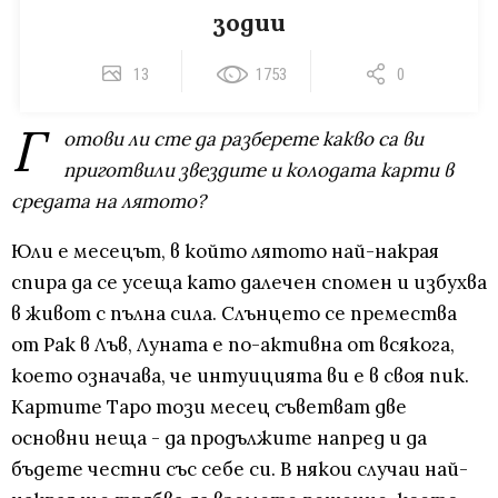
зодии
13
1753
0
Г
отови ли сте да разберете какво са ви
приготвили звездите и колодата карти в
средата на лятото?
Юли е месецът, в който лятото най-накрая
спира да се усеща като далечен спомен и избухва
в живот с пълна сила. Слънцето се премества
от Рак в Лъв, Луната е по-активна от всякога,
което означава, че интуицията ви е в своя пик.
Картите Таро този месец съветват две
основни неща - да продължите напред и да
бъдете честни със себе си. В някои случаи най-