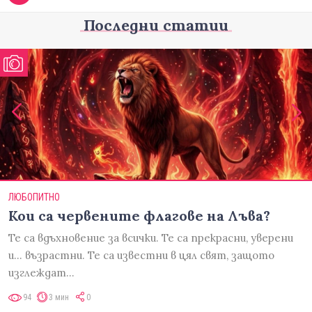
Последни статии
ЛЮБОПИТНО
Кои са червените флагове на Лъва?
Те са вдъхновение за всички. Те са прекрасни, уверени
и... възрастни. Те са известни в цял свят, защото
изглеждат…
94
3 мин
0